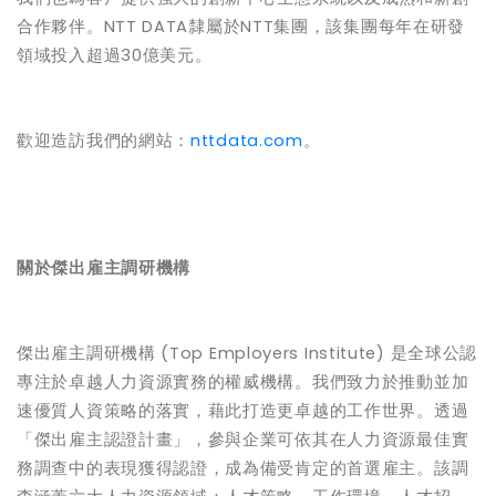
合作夥伴。
NTT DATA
隸屬於
NTT
集團，該集團每年在研發
領域投入超過
30
億美元。
歡迎造訪我們的網站：
nttdata.com
。
關於傑出雇主調研機構
傑出雇主調研機構
(Top Employers Institute)
是全球公認
專注於卓越人力資源實務的權威機構。我們致力於推動並加
速優質人資策略的落實，藉此打造更卓越的工作世界。透過
「傑出雇主認證計畫」，參與企業可依其在人力資源最佳實
務調查中的表現獲得認證，成為備受肯定的首選雇主。該調