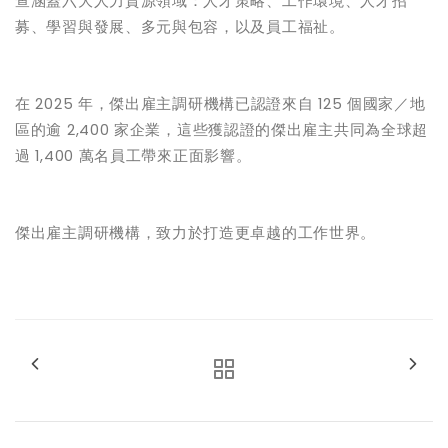
查涵蓋六大人力資源領域：人才策略、工作環境、人才招
募、學習與發展、多元與包容，以及員工福祉。
在
2025
年，傑出雇主調研機構已認證來自
125
個國家／地
區的逾
2,400
家企業，這些獲認證的傑出雇主共同為全球超
過
1,400
萬名員工帶來正面影響。
傑出雇主調研機構，致力於打造更卓越的工作世界。