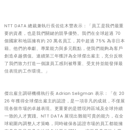
NTT DATA
總裁兼執行長佐佐木豐表示：「員工是我們最重
要的資產，也是我們關鍵的競爭優勢。我們在全球超過
70
個國家和地區擁有約
20
萬名員工，其中超過
75%
為非日本
籍。他們的奉獻、專業能力與多元觀點，使我們能夠為客戶
創造卓越價值。連續第三年獲評為全球傑出雇主，充分反映
了我們致力打造一個讓員工感到被尊重、受支持並能發揮最
佳表現的工作環境。」
傑出雇主調研機構執行長
Adrian Seligman
表示：「在
20
26
年獲得全球傑出雇主的認證，是一項非凡的成就，不僅展
現各個市場的卓越表現。更重要的是體現跨區域及全球持續
一致的人才實踐。
NTT DATA
展現出難能可貴的能力，在全
球範圍內調整人才策略，同時確保各認證市場的員工都能擁