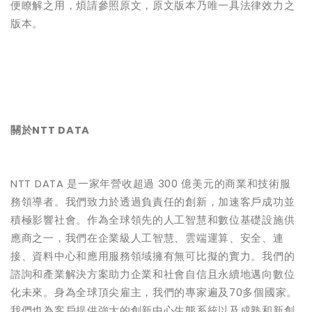
便瞭解之用，煩請參照原文，原文版本乃唯一具法律效力之
版本。
關於
NTT DATA
NTT DATA
是一家年營收超過
300
億美元的商業和技術服
務領導者。我們致力於透過負責任的創新，加速客戶成功並
積極影響社會。作為全球領先的人工智慧和數位基礎設施供
應商之一，我們在企業級人工智慧、雲端運算、安全、連
接、資料中心和應用服務領域擁有無可比擬的實力。我們的
諮詢和產業解決方案助力企業和社會自信且永續地邁向數位
化未來。身為全球頂尖雇主，我們的專家遍及
70
多個國家。
我們也為客戶提供強大的創新中心生態系統以及成熟和新創