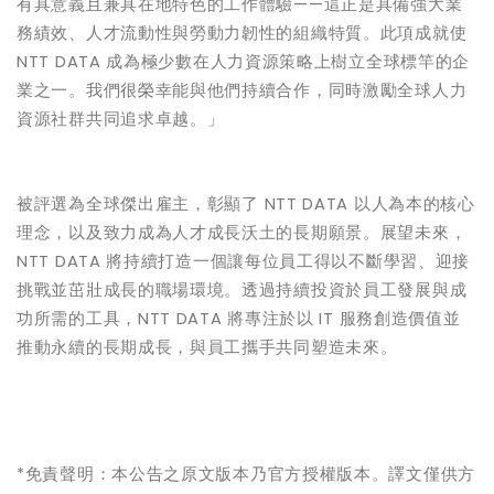
有具意義且兼具在地特色的工作體驗
——
這正是具備強大業
務績效、人才流動性與勞動力韌性的組織特質。此項成就使
NTT DATA
成為極少數在人力資源策略上樹立全球標竿的企
業之一。我們很榮幸能與他們持續合作，同時激勵全球人力
資源社群共同追求卓越。」
被評選為全球傑出雇主，彰顯了
NTT DATA
以人為本的核心
理念，以及致力成為人才成長沃土的長期願景。展望未來，
NTT DATA
將持續打造一個讓每位員工得以不斷學習、迎接
挑戰並茁壯成長的職場環境。透過持續投資於員工發展與成
功所需的工具，
NTT DATA
將專注於以
IT
服務創造價值並
推動永續的長期成長，與員工攜手共同塑造未來。
*
免責聲明：本公告之原文版本乃官方授權版本。譯文僅供方