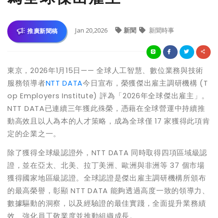
Jan 20,2026
新聞
新聞時事
推廣新聞稿
東京，
2026
年
1
月
15
日——
全球人工智慧、數位業務與技術
服務領導者
NTT DATA
今日宣布，榮獲傑出雇主調研機構
(T
op Employers Institute)
評為「
2026
年全球傑出雇主」。
NTT DATA
已連續三年獲此殊榮，憑藉在全球營運中持續推
動高效且以人為本的人才策略，成為全球僅
17
家獲得此項肯
定的企業之一。
除了獲得全球級認證外，
NTT DATA
同時取得四項區域級認
證，並在亞太、北美、拉丁美洲、歐洲與非洲等
37
個市場
獲得國家地區級認證。全球認證是傑出雇主調研機構所頒布
的最高榮譽，彰顯
NTT DATA
能夠透過高度一致的領導力、
數據驅動的洞察，以及經驗證的最佳實踐，全面提升業務績
效、強化員工敬業度並推動組織成長。