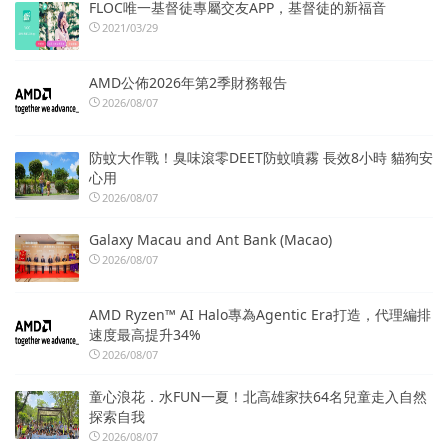
FLOC唯一基督徒專屬交友APP，基督徒的新福音
2021/03/29
AMD公佈2026年第2季財務報告
2026/08/07
防蚊大作戰！臭味滾零DEET防蚊噴霧 長效8小時 貓狗安
心用
2026/08/07
Galaxy Macau and Ant Bank (Macao)
2026/08/07
AMD Ryzen™ AI Halo專為Agentic Era打造，代理編排
速度最高提升34%
2026/08/07
童心浪花．水FUN一夏！北高雄家扶64名兒童走入自然
探索自我
2026/08/07