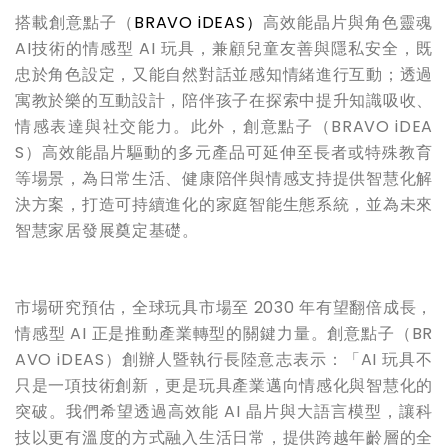
搭載創意點子（
BRAVO iDEAS
）
高效能晶片與角色靈魂
AI技術的情感型 AI 玩具，兼顧兒童友善與隱私安全，既
忠於角色設定，又能自然對話並感知情緒進行互動；透過
寓教於樂的互動設計，陪伴孩子在探索中提升知識吸收、
情感表達與社交能力。此外，創意點子（BRAVO iDEA
S）高效能晶片驅動的多元產品可延伸至長者或特殊教育
等場景，為日常生活、健康陪伴與情感支持提供智慧化解
決方案，打造可持續進化的家庭智能生態系統，並為未來
智慧家居發展奠定基礎。
市場研究預估，全球玩具市場至 2030 年有望翻倍成長，
情感型 AI 正是推動產業轉型的關鍵力量。創意點子（BR
AVO iDEAS）創辦人暨執行長陸意志表示：「AI 玩具不
只是一項技術創新，更是玩具產業邁向情感化與智慧化的
突破。我們希望透過高效能 AI 晶片與大語言模型，讓科
技以更有溫度的方式融入生活日常，提供跨越年齡層的全