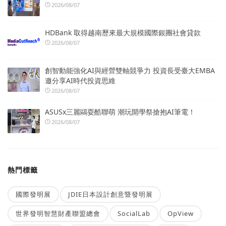
2026/08/07
HDBank 取得越南歷來最大規模國際銀團社會貸款
2026/08/07
創智動能強化AI與經營雙軸競爭力 投資長受臺大EMBA
邀分享AI時代投資思維
2026/08/07
ASUSx三麗鷗耍酷聯萌 潮玩開學祭搶抱AI筆電！
2026/08/07
熱門標籤
國際發明展
JDIE日本設計創意暨發明展
世界發明智慧財產聯盟總會
SocialLab
OpView