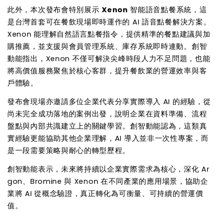
此外，本次發布會特別展示
Xenon
智能語音點餐系統，這
是台灣首套可在餐飲現場即時運作的 AI 語音點餐解決方案。
Xenon 能理解自然語言點餐指令，提供精準的餐點建議與加
購推薦，並支援與會員管理系統、庫存系統即時連動。創智
動能指出，Xenon 不僅可解決尖峰時段人力不足問題，也能
將高價值服務聚焦於核心客群，提升餐飲業的營運效率與客
戶體驗。
發布會現場亦邀請多位企業代表分享實際導入 AI 的經驗，從
尚未完全成功落地的案例出發，說明企業在資料準備、流程
盤點與內部共識建立上的關鍵學習。創智動能認為，這類真
實經驗更能協助其他企業理解，AI 導入並非一次性專案，而
是一段需要策略與耐心的轉型歷程。
創智動能表示，未來將持續以企業實際需求為核心，深化 Ar
gon、Bromine 與 Xenon 在不同產業的應用場景，協助企
業將 AI 從概念驗證，真正轉化為可衡量、可持續的營運價
值。