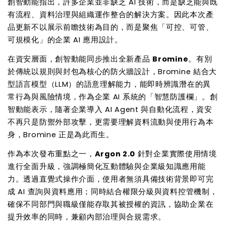
創智動能指出，許多企業並非缺乏 AI 技術，而是缺乏能與既
有流程、資料治理與組織運作整合的解決方案。因此本次產
品更新不以展示前瞻技術為目的，而是聚焦「可控、可管、
可規模化」的企業 AI 應用設計。
在資安層面，創智動能同步推出全新產品
Bromine
。有別
於傳統以規則與封包為核心的防火牆設計，Bromine 結合大
型語言模型（LLM）的語意理解能力，能即時辨識潛在的異
常行為與風險情境，作為企業 AI 系統的「智慧防護欄」。創
智動能表示，隨著企業導入 AI Agent 與自動化流程，資安
不再只是防禦外部攻擊，更需要理解資料流動與使用行為本
身，Bromine 正是為此而生。
作為本次發布重點之一，
Argon 2.0
針對企業實際使用情境
進行全面升級，強調極簡化互動體驗與企業級知識應用能
力。透過直覺式操作介面，使用者無須具備技術背景即可完
成 AI 查詢與資料應用；同時結合權限分級與資料控管機制，
確保不同部門與職級僅能存取其被授權的資訊，協助企業在
提升效率的同時，兼顧內部治理與合規需求。