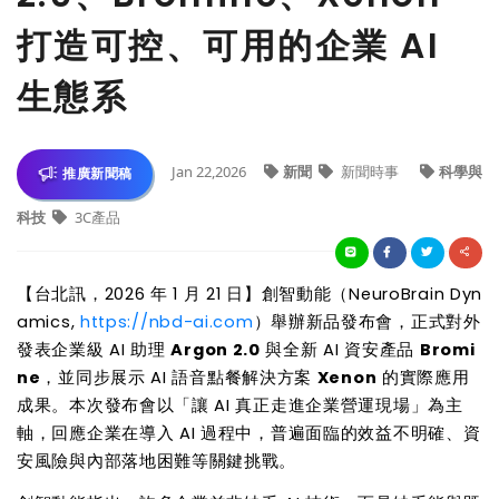
打造可控、可用的企業 AI
生態系
Jan 22,2026
新聞
新聞時事
科學與
推廣新聞稿
科技
3C產品
【台北訊，2026 年 1 月 21 日】創智動能（NeuroBrain Dyn
amics,
https://nbd-ai.com
）舉辦新品發布會，正式對外
發表企業級 AI 助理
Argon 2.0
與全新 AI 資安產品
Bromi
ne
，並同步展示 AI 語音點餐解決方案
Xenon
的實際應用
成果。本次發布會以「讓 AI 真正走進企業營運現場」為主
軸，回應企業在導入 AI 過程中，普遍面臨的效益不明確、資
安風險與內部落地困難等關鍵挑戰。