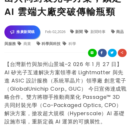
AI 雲端大廠突破傳輸瓶頸
Feb 02,2026
新聞
新聞時事
商品
推廣新聞稿
與服務
商業
科學與科技
科學
【台灣新竹與加州山景城–2 026 年 1 月 27 日】
AI 矽光子互連解決方案領導者 Lightmatter 與先
進 ASIC 設計服務（系統單晶片）領導廠 創意電子
（GlobalUnichip Corp., GUC） 今日宣佈達成戰
略合作。雙方將聯手推動商業化 Passage™ 3D
共同封裝光學（Co-Packaged Optics, CPO）
解決方案，搶攻超大規模（Hyperscale）AI 基礎
設施市場，重新定義 AI 運算的可擴展性。