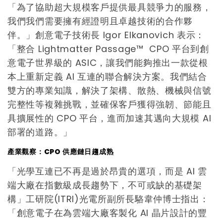
「為了協助超大規模客戶提供最具競爭力的服務，
我們我們需要擁有經證明且卓越技術的合作夥
伴。」創意電子技術長 Igor Elkanovich 表示：
「整合 Lightmatter Passage™ CPO 平台到創
意電子世界級的 ASIC，讓我們能夠推出一款從根
本上重新定義 AI 互連的聯合解決方案。我們結合
雙方的專業知識，解決了架構、散熱、機械與信號
完整性等複雜挑戰，並確保客戶獲得強韌、節能且
具擴展性的 CPO 平台，進而加速其邁向大規模 AI
部署的道路。」
產業觀察：
CPO
供應鏈日趨成熟
「光學互連已不再是過於昂貴的選項，而是 AI 雲
端大廠在指數級成長趨勢下，不可或缺的基礎架
構」工研院(ITRI)光電所副所長駱韋仲博士指出：
「創意電子在為雲端大廠客製化 AI 晶片設計的豐