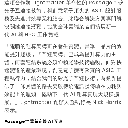
這項合作將 Lightmatter 革命性的 Passage™ 矽
光子互連接技術，與創意電子頂尖的 ASIC 設計服
務及先進封裝專業相結合。此聯合解決方案專門解
決關鍵連接瓶頸，協助全球雲端業者們擴展新一
代 AI 與 HPC 工作負載。
「電腦的運算架構正在發生質變。當單一晶片的效
能提升趨緩，『互連架構』已成為提升算力的主
體，而套連結系統必須仰賴光學技術驅動。面對快
速變遷的產業環境，創意電子擁有紮實的 ASIC 工
程執行力，結合我們的矽光子互連技術，為業界提
供了一條具體的路去突破傳統電訊號傳輸在功耗與
效能上的瓶頸，協助下一代 AI 運算實現大規模擴
展。」Lightmatter 創辦人暨執行長 Nick Harris
表示。
Passage™
重新定義
AI
互連