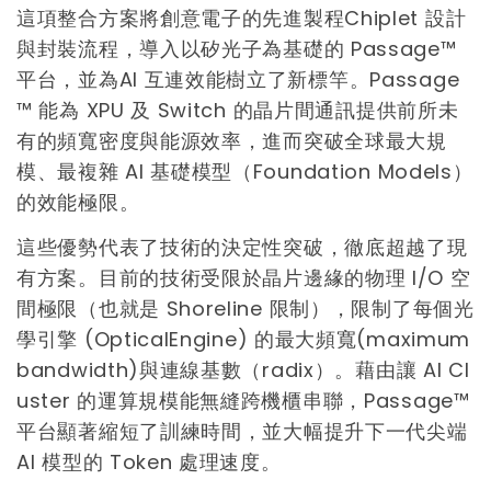
這項整合方案將創意電子的先進製程Chiplet 設計
與封裝流程，導入以矽光子為基礎的 Passage™
平台，並為AI 互連效能樹立了新標竿。Passage
™ 能為 XPU 及 Switch 的晶片間通訊提供前所未
有的頻寬密度與能源效率，進而突破全球最大規
模、最複雜 AI 基礎模型（Foundation Models）
的效能極限。
這些優勢代表了技術的決定性突破，徹底超越了現
有方案。目前的技術受限於晶片邊緣的物理 I/O 空
間極限（也就是 Shoreline 限制），限制了每個光
學引擎 (OpticalEngine) 的最大頻寬(maximum
bandwidth)與連線基數（radix）。藉由讓 AI Cl
uster 的運算規模能無縫跨機櫃串聯，Passage™
平台顯著縮短了訓練時間，並大幅提升下一代尖端
AI 模型的 Token 處理速度。