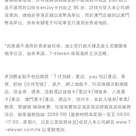
膠購物袋徵費。所有換購價相關金額不能獲取印花及 yuu 積分
及不適用於以恒生enJoy卡付款之 95 折。詳情可登入本公司網
頁查詢。價格於香港店舖以港幣為單位，而於澳門店舖則以澳門
幣為單位。所有有關電子印花事宜只適用於香港地區。
*此推廣不適用於香港迪欣湖、迪士尼行政大樓及迪士尼樂園食
物亭分店。如有爭議，7-Eleven 保留最終之決定權。
#消費金額不包括購買「7 仔預購」產品、yuu 預訂產品、香
煙、奶粉 (任何型號) 、尿片、網上遊戲卡、印花換購活動換購
品、現金券、禮券、流動電話儲值卡/電話卡/增值券、八達通
卡/產品、澳門通卡/產品、禮品卡、預付卡、各款入場券/車票/
郵票、塑膠購 物袋收費、垃圾收費指定袋及指定標籤或其他服務
項目。顧客服務熱線: 2299 1110 (服務時間為星期一至五 09:00
-17:00，星期六、日及公眾假期休息)或登入本公司網頁 www.7
-eleven.com.hk 以電郵查詢。