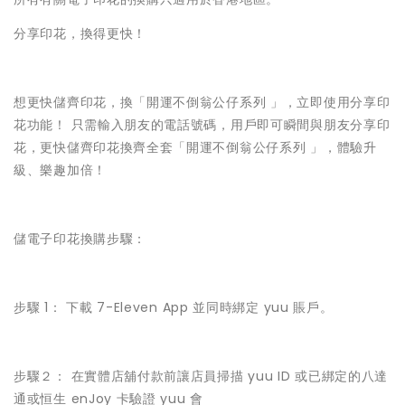
分享印花，換得更快！
想更快儲齊印花，換「開運不倒翁公仔系列 」，立即使用分享印
花功能！ 只需輸入朋友的電話號碼，用戶即可瞬間與朋友分享印
花，更快儲齊印花換齊全套「開運不倒翁公仔系列 」，體驗升
級、樂趣加倍！
儲電子印花換購步驟：
步驟 1： 下載 7-Eleven App 並同時綁定 yuu 賬戶。
步驟２： 在實體店舖付款前讓店員掃描 yuu ID 或已綁定的八達
通或恒生 enJoy 卡驗證 yuu 會