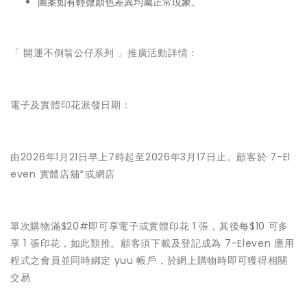
圖案如有輕微顏色差異均屬正常現象。
「 開運不倒翁公仔系列 」推廣活動詳情：
電子及實體印花派發日期：
由2026年1月21日早上7時起至2026年3月17日止。顧客於 7-El
even 實體店舖*或網店
單次購物滿$20#即可享電子或實體印花 1 張，其後每$10 可多
享 1 張印花，如此類推。顧客須下載及登記成為 7-Eleven 應用
程式之會員並同時綁定 yuu 帳戶，於網上購物時即可獲得相關
交易