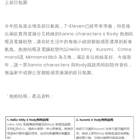
上節日氛圍
今年想為屋企增添節日氣氛，7-Eleven已經早有準備，特意推
出兩款實用度滿分又精緻的Sanrio characters x Rody 抱抱咕
𠱸及電腦枱墊，讓你於生活中的每個小細節都能感受濃厚的新春
氣氛。抱抱咕𠱸及電腦枱墊均以Hello Kitty、Kuromi、Cinna
moroll及 Minnanotābō 為主角，滿足各位粉絲喜好。​今個新
年，讓一眾Sanrio characters 與Rody跳跳馬時刻陪伴著你，
無論家中或辦公室都能感受滿滿的節日氛圍。
「抱抱咕𠱸」產品資料：