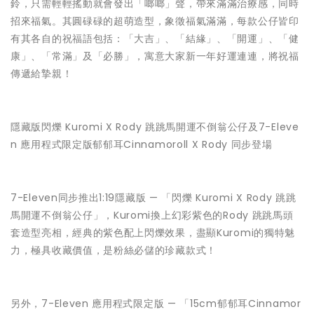
鈴，只需輕輕搖動就會發出「啷啷」聲，帶來滿滿治療感，同時
招來福氣。其圓碌碌的超萌造型，象徵福氣滿滿，每款公仔皆印
有其各自的祝福語包括：「大吉」、「結緣」、「開運」、「健
康」、「常滿」及「必勝」，寓意大家新一年好運連連，將祝福
傳遞給摯親！
隱藏版閃爍 Kuromi X Rody 跳跳馬開運不倒翁公仔及7-Eleve
n 應用程式限定版郁郁耳Cinnamoroll X Rody 同步登場
7-Eleven同步推出1:19隱藏版 — 「閃爍 Kuromi X Rody 跳跳
馬開運不倒翁公仔」，Kuromi換上幻彩紫色的Rody 跳跳馬頭
套造型亮相，經典的紫色配上閃爍效果，盡顯Kuromi的獨特魅
力，極具收藏價值，是粉絲必儲的珍藏款式！
另外，7-Eleven 應用程式限定版 — 「15cm郁郁耳Cinnamor