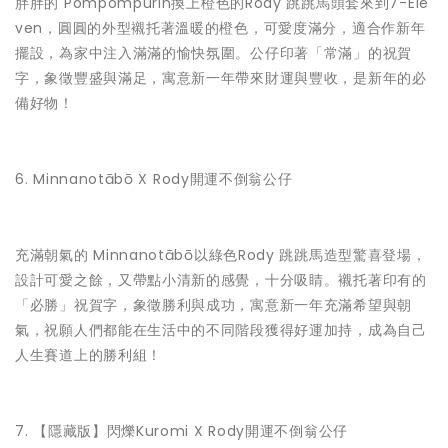
胖胖的 Pompompurin換上橙色的Rody 跳跳馬頭套來到7-Ele
ven，圓圓的外型襯托著溫暖的橙色，可愛度滿分，適合作新年
擺設，為家中注入滿滿的愉快氛圍。公仔印著「常滿」的祝賀
字，象徵豐盛與滿足，寓意新一年帶來財運與豐收​，是新年的必
備好物！
6. Minnanotābō X Rody開運不倒翁公仔
充滿朝氣的 Minnanotābō以綠色Rody 跳跳馬造型驚喜登場，
設計可愛之餘，又帶點小清新的感覺，十分吸睛。襯托著印有的
「必勝」祝賀字，象徵勝利與成功，寓意新一年充滿希望與朝
氣，祝願人們都能在生活中的不同階段獲得好運加持，成為自己
人生賽道上的勝利組！
7. 【隱藏版】閃爍Kuromi X Rody開運不倒翁公仔