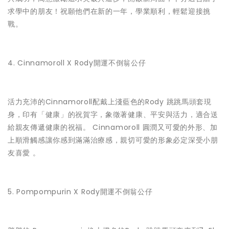
求學中的朋友！祝願他們在新的一年，學業順利，輕鬆迎接挑
戰。
4. Cinnamoroll X Rody開運不倒翁公仔
活力充沛的Cinnamoroll配戴上淺藍色的Rody 跳跳馬頭套現
身，印有「健康」的祝賀字，象徵著健康、平安與活力，適合送
給親友傳遞健康的祝福。 Cinnamoroll 圓潤又可愛的外形、加
上順滑觸感讓你感到滿滿治療感，親切可愛的形象必定深受小朋
友喜愛 。
5. Pompompurin X Rody開運不倒翁公仔