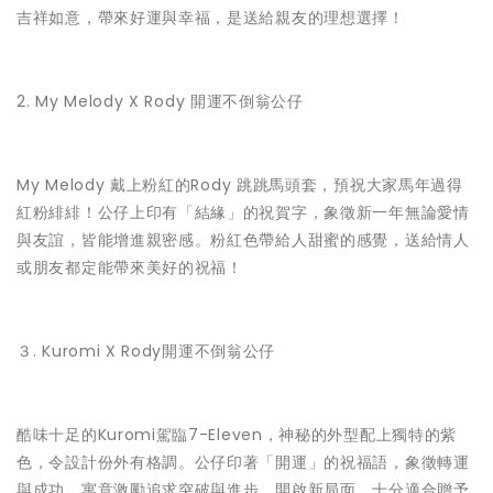
吉祥如意，帶來好運與幸福，是送給親友的理想選擇！
2. My Melody X Rody 開運不倒翁公仔
My Melody 戴上粉紅的Rody 跳跳馬頭套，預祝大家馬年過得
紅粉緋緋！公仔上印有「結緣」的祝賀字，象徵新一年無論愛情
與友誼，皆能增進親密感。粉紅色帶給人甜蜜的感覺，送給情人
或朋友都定能帶來美好的祝福​！
３. Kuromi X Rody開運不倒翁公仔
酷味十足的Kuromi駕臨7-Eleven，神秘的外型配上獨特的紫
色，令設計份外有格調。公仔印著「開運」的祝福語，象徵轉運
與成功，寓意激勵追求突破與進步，開啟新局面，十分適合贈予