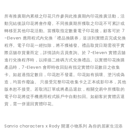
所有推廣期內累積之印花只作參與此推廣期內印花推廣活動，活
動完結後該印花將會作廢。不同推廣期所獲取之印花不可累計或
轉移至其他印花活動。當獲取指定數量電子印花後，顧客可於 7
-Eleven 應用程式內兌換「禮品換購券」並須到實體店完成兌換
程序。電子印花一經扣除，將不獲補發。禮品取貨日期需視乎實
際店舖存貨量而定，詳情請向店員查詢。於 7-Eleven 實體店舖
進行兌換程序時，以掃描二維碼方式兌換禮品。以實體印花換購
產品時，7-Eleven 會即時收回貼有指定實體印花數目之收集
卡。如超過指定數目，印花恕不發還。印花如有損壞、塗污或偽
造，均當作廢論。 只接受完整印花收集卡之正本或影印本，其他
版本恕不接受。若取消訂單或將產品退款，相關交易中所獲取的
電子印花將從手機應用程式賬戶中自動扣回。如顧客於實體店退
貨，需一併退回實體印花。
Sanrio characters x Rody 開運小物系列 為你的居家生活添