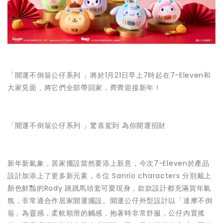
「開運不倒翁公仔系列 」將於1月21日早上7時起在7-Eleven和
大家見面，將它們全部帶回家，齊齊迎接新年！
「開運不倒翁公仔系列 」驚喜駕到 為你開運招財
新年新氣象，居家擺設當然要添上新意，今次7-Eleven於產品
設計加添上了更多新元素，６位 Sanrio characters 分別戴上
顏色鮮豔的Rody 跳跳馬頭套可愛現身，款款設計都充滿賀年氣
氛，非常適合作居家開運擺設。開運公仔外型設計以「達摩不倒
翁」為靈感，柔軟順滑的觸感，抱著時非常舒服，公仔內置搖