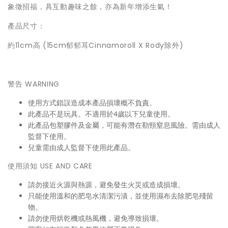
象徵招福，具互動趣味之餘，亦為新年增添生氣！
產品尺寸：
約11cm高 (15cm郁郁耳Cinnamoroll X Rody除外)
警告 WARNING
使用方式錯誤造成本產品損壞概不負責。
此產品不是玩具。不適用於4歲以下兒童使用。
此產品包塑膠件及金屬，可能有潛在勒頸窒息風險。需由成人
監督下使用。
兒童需由成人監督下使用此產品。
使用須知 USE AND CARE
請勿接近火源與熱源，避免發生火災或造成損壞。
只能使用溫和的肥皂水清潔污漬，並使用濕布去除肥皂殘留
物。
請勿使用烘乾機或熱風機，避免導致損壞。