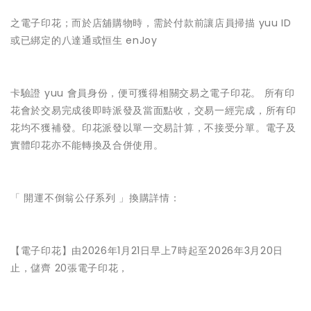
之電子印花；而於店舖購物時，需於付款前讓店員掃描 yuu ID
或已綁定的八達通或恒生 enJoy
卡驗證 yuu 會員身份，便可獲得相關交易之電子印花。 所有印
花會於交易完成後即時派發及當面點收，交易一經完成，所有印
花均不獲補發。印花派發以單一交易計算，不接受分單。電子及
實體印花亦不能轉換及合併使用。
「 開運不倒翁公仔系列 」換購詳情：
【電子印花】由2026年1月21日早上7時起至2026年3月20日
止，儲齊 20張電子印花，