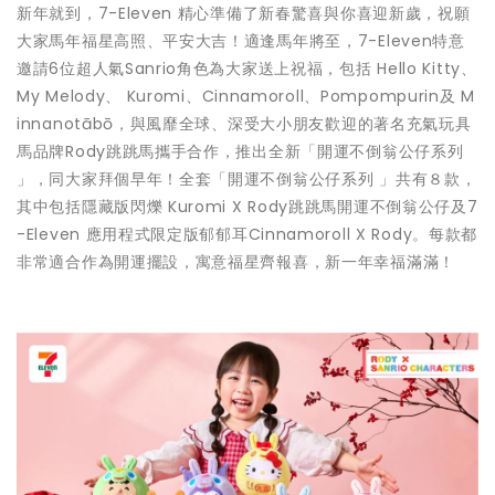
新年就到，7-Eleven 精心準備了新春驚喜與你喜迎新歲，祝願
大家馬年福星高照、平安大吉！適逢馬年將至，7-Eleven特意
邀請6位超人氣Sanrio角色為大家送上祝福，包括 Hello Kitty、
My Melody、 Kuromi、Cinnamoroll、Pompompurin及 M
innanotābō，與風靡全球、深受大小朋友歡迎的著名充氣玩具
馬品牌Rody跳跳馬攜手合作，推出全新「開運不倒翁公仔系列
」，同大家拜個早年！全套「開運不倒翁公仔系列 」共有８款，
其中包括隱藏版閃爍 Kuromi X Rody跳跳馬開運不倒翁公仔及7
-Eleven 應用程式限定版郁郁耳Cinnamoroll X Rody。每款都
非常適合作為開運擺設，寓意福星齊報喜，新一年幸福滿滿！