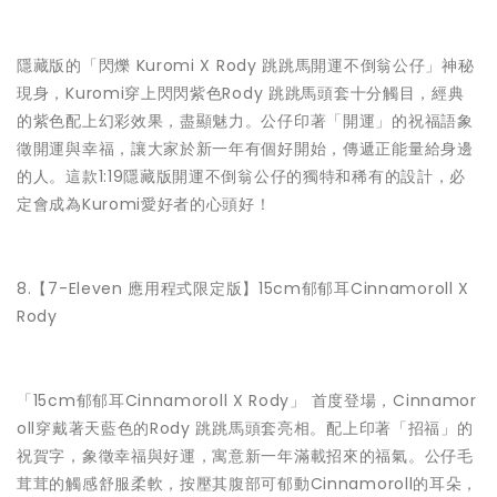
隱藏版的「閃爍 Kuromi X Rody 跳跳馬開運不倒翁公仔」神秘
現身，Kuromi穿上閃閃紫色Rody 跳跳馬頭套十分觸目，經典
的紫色配上幻彩效果，盡顯魅力。公仔印著「開運」的祝福語象
徵開運與幸福，讓大家於新一年有個好開始，傳遞正能量給身邊
的人。這款1:19隱藏版開運不倒翁公仔的獨特和稀有的設計，必
定會成為Kuromi愛好者的心頭好​！
8.【7-Eleven 應用程式限定版】15cm郁郁耳Cinnamoroll X
Rody
「15cm郁郁耳Cinnamoroll X Rody」 首度登場，Cinnamor
oll穿戴著天藍色的Rody 跳跳馬頭套亮相。配上印著「招福」的
祝賀字，象徵幸福與好運，寓意新一年滿載招來的福氣。公仔毛
茸茸的觸感舒服柔軟，按壓其腹部可郁動Cinnamoroll的耳朵，