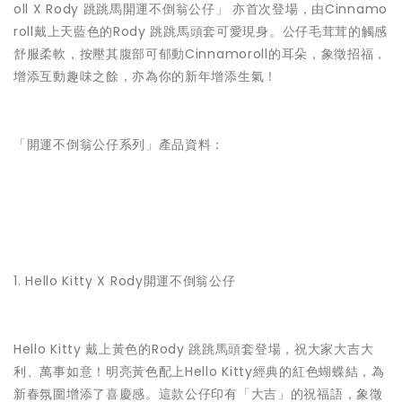
oll X Rody 跳跳馬開運不倒翁公仔」 亦首次登場，由Cinnamo
roll戴上天藍色的Rody 跳跳馬頭套可愛現身。公仔毛茸茸的觸感
舒服柔軟，按壓其腹部可郁動Cinnamoroll的耳朵，象徵招福，
增添互動趣味之餘，亦為你的新年增添生氣！
「開運不倒翁公仔系列」產品資料：
1. Hello Kitty X Rody開運不倒翁公仔
Hello Kitty 戴上黃色的Rody 跳跳馬頭套登場，祝大家大吉大
利、萬事如意！明亮黃色配上Hello Kitty經典的紅色蝴蝶結，為
新春氛圍增添了喜慶感。這款公仔印有「大吉」的祝福語，象徵