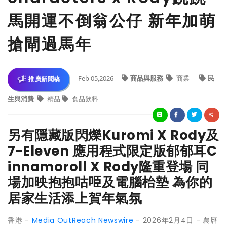
馬開運不倒翁公仔 新年加萌
搶閘過馬年
Feb 05,2026
商品與服務
商業
民
推廣新聞稿
生與消費
精品
食品飲料
另有隱藏版閃爍Kuromi X Rody及
7-Eleven 應用程式限定版郁郁耳C
innamoroll X Rody隆重登場 同
場加映抱抱咕𠱸及電腦枱墊 為你的
居家生活添上賀年氣氛
香港 -
Media OutReach Newswire
- 2026年2月4日 - 農曆