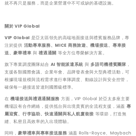
就不再只是服務，而是企業營運中不可或缺的基礎設施。
關於 VIP Global
VIP Global
是亞太區領先的高端地面接送與禮賓服務品牌，專
注於提供
活動專車服務、MICE 商務旅遊、機場接送、專車接
送、豪華禮車
與
禮遇通關
等全方位尊榮解決方案。
旗下專業調度團隊結合
AI 智能派遣系統
與
多語司機禮賓團隊
，
支援各類國際會議、企業年會、品牌發表會與大型典禮活動，可
根據現場規模與流程需求進行車隊調度、動線設計與安全控管，
確保每一趟接送皆達到國際級標準。
在
機場接送與禮遇通關服務
方面，VIP Global 於亞太多座主要
機場設有合作網絡，提供抵台與出境貴賓的全流程支援，涵蓋
專
屬迎賓、行李協助、快速通關與私人航廈銜接
等環節，打造無
縫、私密且高效率的入出境體驗。
同時，
豪華禮車與專車接送服務
涵蓋 Rolls-Royce、Maybach