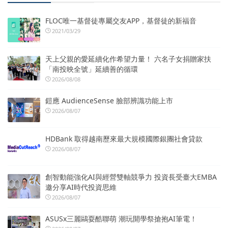
FLOC唯一基督徒專屬交友APP，基督徒的新福音
2021/03/29
天上父親的愛延續化作希望力量！ 六名子女捐贈家扶
「南投映全號」延續善的循環
2026/08/08
鎧應 AudienceSense 臉部辨識功能上市
2026/08/07
HDBank 取得越南歷來最大規模國際銀團社會貸款
2026/08/07
創智動能強化AI與經營雙軸競爭力 投資長受臺大EMBA
邀分享AI時代投資思維
2026/08/07
ASUSx三麗鷗耍酷聯萌 潮玩開學祭搶抱AI筆電！