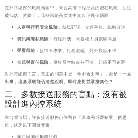
在外商總部的風險地圖中，來台高層行程涉及的潛在風險，往往
被低估。實際上，這些風險高度集中於以下幾個層面：
人身與行程安全風險
：航班延誤、交通事故、臨時改道
資訊與隱私風險
：行程外洩、未授權人員接觸高層
聲譽風險
：接待不專業、行程混亂、對外觀感不佳
合規與責任風險
：事故發生時責任不清、紀錄不可追溯
對外商總部而言，真正的問題不是「會不會出事」，而是：
一旦
出事，這套系統能否清楚說明、即時應對並承擔責任？
二、多數接送服務的盲點：沒有被
設計進內控系統
在台灣市場，許多接送服務仍停留在「派車完成即結案」的思
維，缺乏以下關鍵元素：
無法回溯的服務紀錄