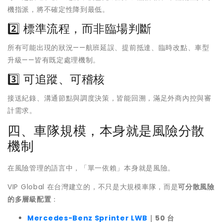
機指派，將不確定性降到最低。
2️⃣ 標準流程，而非臨場判斷
所有可能出現的狀況——航班延誤、提前抵達、臨時改點、車型
升級——皆有既定處理機制。
3️⃣ 可追蹤、可稽核
接送紀錄、溝通節點與調度決策，皆能回溯，滿足外商內控與審
計需求。
四、車隊規模，本身就是風險分散
機制
在風險管理的語言中，「單一依賴」本身就是風險。
VIP Global 在台灣建立的，不只是大規模車隊，而是
可分散風險
的多層級配置
：
Mercedes-Benz Sprinter LWB
｜50 台