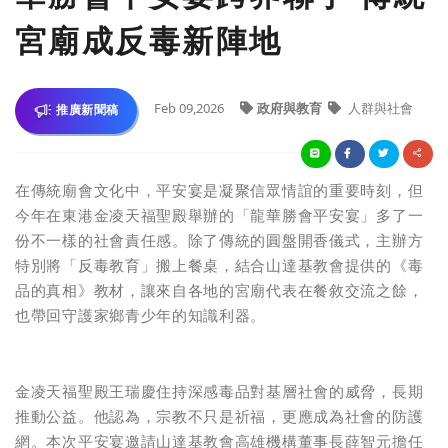
宮廟成反毒新陣地
Feb 09,2026
政府與教育
人群與社會
推廣新聞稿
在傳統廟會文化中，平安宴是凝聚信眾情誼的重要時刻，但
今年在東港金凌天福聖殿舉辦的「龍華勝會平安宴」多了一
份不一樣的社會責任感。除了傳統的圓盤開香儀式，主辦方
特別將「反毒教育」搬上餐桌，結合山達基教會提供的《毒
品的真相》教材，讓來自各地的宮廟代表在餐敘交流之餘，
也帶回守護家鄉青少年的知識利器。
金凌天福聖殿王瑞慶住持深感毒品對基層社會的威脅，長期
推動公益。他認為，宗教不只是祈福，更應成為社會的防護
網。本次平安宴邀請山達基教會高雄機構董事長薛智元擔任