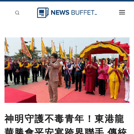
回到首頁
新聞稿分類
登入
刊登
神明守護不毒青年！東港龍
華勝會平安宴跨界聯手 傳統