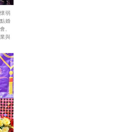
懷弱
點婚
子會、
業與