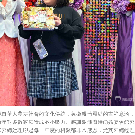
自華人農耕社會的文化傳統，象徵親情團結的吉祥意涵，
新年對多數家庭造成不小壓力。感謝澎湖灣時尚婚宴會館郭
和郭總經理聊起每一年度的相聚都非常感恩，尤其郭總經理