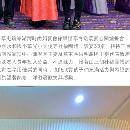
，草屯鎮澎湖灣時尚婚宴會館舉辦寒冬送暖愛心圍爐餐會，
寮永和國小華光小天使等社福團體，設宴33桌、招待三
由南投家扶中心陳學堂主委及草屯區洪明鑫區主委代表致贈
位及友人長年投入公益、不遺餘力。接著由三個社福團體的
大家在享用佳餚的同時，也能欣賞孩子們充滿活力與希望的
氣氛溫馨熱絡，洋溢著歡笑與感動。