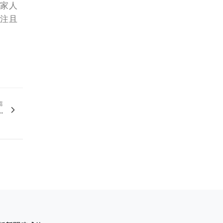
家人
注且
篇
.