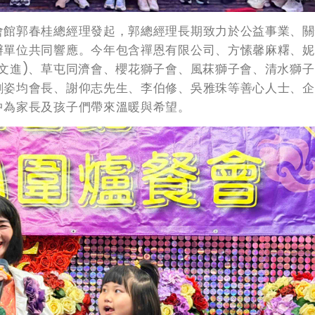
館郭春桂總經理發起，郭總經理長期致力於公益事業、關
辦單位共同響應。今年包含禪恩有限公司、方愫馨麻糬、妮
文進)、草屯同濟會、櫻花獅子會、風菻獅子會、清水獅
劉姿均會長、謝仰志先生、李伯修、吳雅珠等善心人士、企
中為家長及孩子們帶來溫暖與希望。