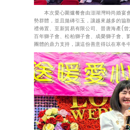
本次愛心圍爐餐會由澎湖灣時尚婚宴會
勢群體，並且拋磚引玉，讓越來越多的協
禮佈置、至新貿易有限公司、晉唐海產(曾
百年獅子會、松柏獅子會、成榮獅子會、
團體的鼎力支持，讓這份善意得以在寒冬