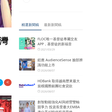
精選新聞稿
最新新聞稿
湖灣
FLOC唯一基督徒專屬交友
APP，基督徒的新福音
2021/03/29
鎧應 AudienceSense 臉部辨
識功能上市
2026/08/07
HDBank 取得越南歷來最大
規模國際銀團社會貸款
2026/08/07
創智動能強化AI與經營雙軸
競爭力 投資長受臺大EMBA
邀分享AI時代投資思維