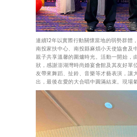
連續12年以實際行動關懷當地的弱勢群體
南投家扶中心、南投縣麻煩小天使協會及中
親子共享溫馨的圍爐時光。活動一開始，
狀，感謝澎湖灣時尚婚宴會館及其友好單
友帶來舞蹈、扯鈴、音樂等才藝表演，讓
出，最後在愛的大合唱中圓滿結束。現場