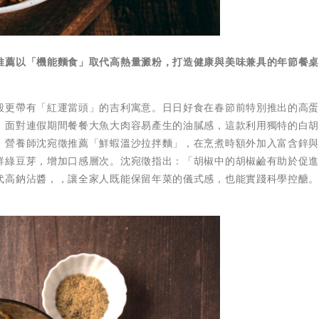
推薦以「機能麵食」取代高熱量澱粉，打造健康與美味兼具的年節餐
殼更帶有「紅運當頭」的吉利寓意。日日好食在春節前特別推出的高
。面對連假期間餐餐大魚大肉容易產生的油膩感，這款利用獨特的白
。營養師沈宛徵推薦「鮮蝦溫沙拉拌麵」，在烹煮時額外加入富含鋅
鮮綠豆芽，增加口感層次。沈宛徵指出：「胡椒中的胡椒鹼有助於促
代高鈉沾醬，，讓全家人既能保留年菜的儀式感，也能實踐科學控醣