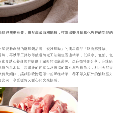
油脂與無糖豆漿，搭配高蛋白機能麵，打造出兼具抗氧化與控醣功能
女星愛雅創辦的麻辣鍋品牌「愛雅辣呦」的明星產品「18香麻辣鍋」
香氣，再以手工拌炒等數道熬煮工法鎖住香濃精華，低碳水、低鈉、
，為素食以及養身族群提供了完美的湯底選擇。沈宛徵特別分享，麻辣鍋
纖維的黑木耳、高纖維的茼蒿以及低脂的嫩豆腐與鯛魚片，利用天然
代傳統麵條，讓麵條吸附湯頭中的18種精華，卻不帶入額外的油脂壓
金比例，享受暖胃又暖心的火辣快感。