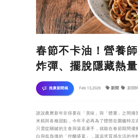
春節不卡油！營養師
炸彈、擺脫隱藏熱量
Feb 13,2026
新聞
新聞
推廣新聞稿
誰說農曆新年非得要在「美味」與「體重」之間痛
米糕與各種甜點，今年不必再為了體態在圍爐時左
只需從關鍵的主食與湯底著手，就能在春節期間優
白與低負擔的「控醣盛宴」，讓追求質感生活的年