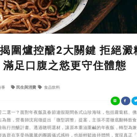
揭圍爐控醣2大關鍵 拒絕澱
 滿足口腹之慾更守住體態
時事
民生與消費
食品飲料
苦二選一？面對年夜飯及春節連假期間各式山珍海味，包括蘿蔔糕、
右為難，營養師沈宛徵提出「微型調整」提案，主張不需徹底翻轉飲
雅執行控醣計畫。透過聰明選材，讓原本重油重鹹的年夜飯，轉型為
輕族群在享受熱騰騰的團圓儀式感時，也能輕鬆維持體態，實現真正