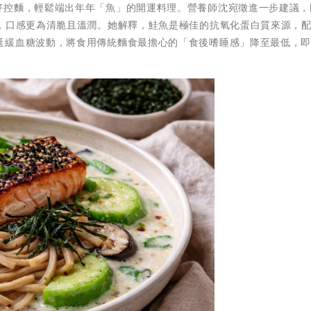
好控麵，輕鬆端出年年「魚」的開運料理。營養師沈宛徵進一步建議，
瓜，口感更為清脆且溫潤。她解釋，鮭魚是極佳的抗氧化蛋白質來源，
延緩血糖波動，將食用傳統麵食最擔心的「食後嗜睡感」降至最低，