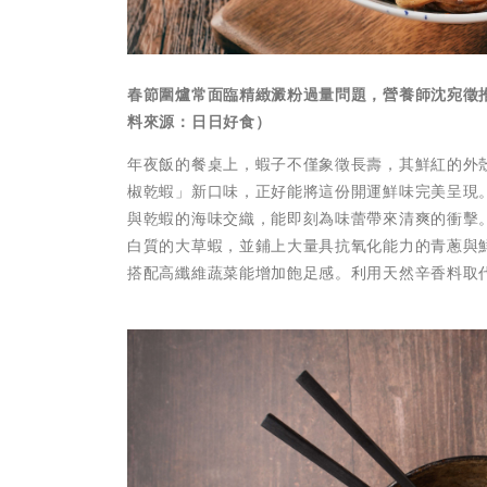
春節圍爐常面臨精緻澱粉過量問題，營養師沈宛徵
料來源：日日好食）
年夜飯的餐桌上，蝦子不僅象徵長壽，其鮮紅的外
椒乾蝦」新口味，正好能將這份開運鮮味完美呈現
與乾蝦的海味交織，能即刻為味蕾帶來清爽的衝擊
白質的大草蝦，並鋪上大量具抗氧化能力的青蔥與
搭配高纖維蔬菜能增加飽足感。利用天然辛香料取