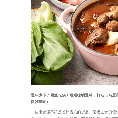
過年少不了圍爐吃鍋！透過聰明選料，打造出高蛋
愛雅辣呦）
「健康管理不該是苦行僧式的折磨。透過主食的優