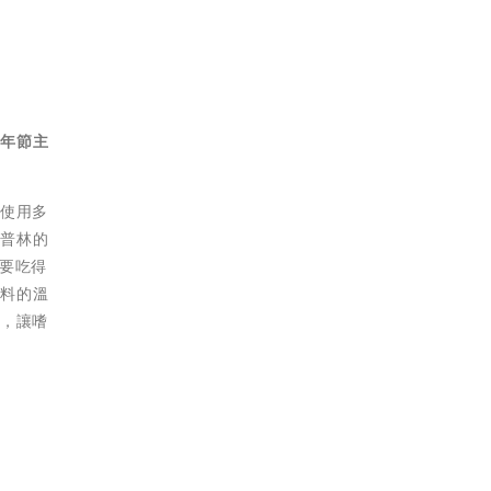
的年節主
，使用多
低普林的
要吃得
香料的溫
力，讓嗜