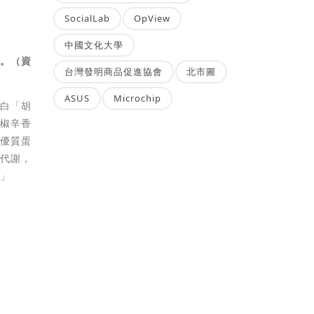
SocialLab
OpView
中國文化大學
桌。（資
台灣發明商品促進協會
北市圖
ASUS
Microchip
蛋白「胡
胡椒辛香
與優質蛋
進代謝，
。」