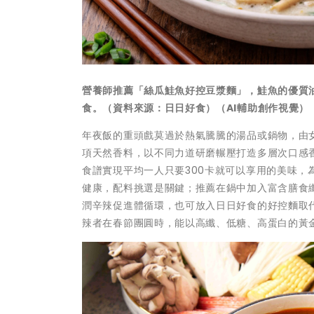
營養師推薦「絲瓜鮭魚好控豆漿麵」，鮭魚的優質
食。（資料來源：日日好食）（AI輔助創作視覺）
年夜飯的重頭戲莫過於熱氣騰騰的湯品或鍋物，由
項天然香料，以不同力道研磨輾壓打造多層次口感
食譜實現平均一人只要300卡就可以享用的美味
健康，配料挑選是關鍵；推薦在鍋中加入富含膳食
潤辛辣促進體循環，也可放入日日好食的好控麵取
辣者在春節團圓時，能以高纖、低糖、高蛋白的黃