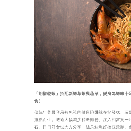
「胡椒乾蝦」搭配新鮮草蝦與蔬菜，變身為鮮味十
食）
傳統年菜最容易被忽視的健康陷阱就在於發糕、蘿
痛點而生。透過大幅減少精緻麵粉、注入相當於一
石。日日好食也大方分享「絲瓜鮭魚好控豆漿麵」食