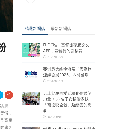
精選新聞稿
最新新聞稿
粉
FLOC唯一基督徒專屬交友
APP，基督徒的新福音
2021/03/29
亞洲最大級物流展「國際物
流綜合展2026」即將登場
2026/08/09
天上父親的愛延續化作希望
力量！ 六名子女捐贈家扶
「南投映全號」延續善的循
佛跳牆、
環
食習慣，
2026/08/08
兼具高蛋
「健康無
鎧應 AudienceSense 臉部辨