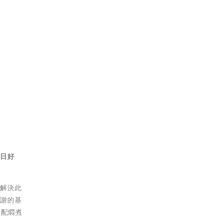
日日好
為解決此
代謝的基
搭配燜煮