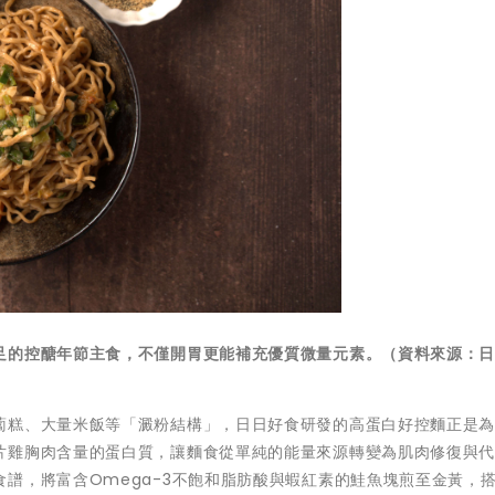
足的控醣年節主食，不僅開胃更能補充優質微量元素。（資料來源：
蔔糕、大量米飯等「澱粉結構」，日日好食研發的高蛋白好控麵正是
片雞胸肉含量的蛋白質，讓麵食從單純的能量來源轉變為肌肉修復與
譜，將富含Omega-3不飽和脂肪酸與蝦紅素的鮭魚塊煎至金黃，