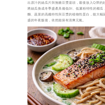
出原汁的絲瓜片與無糖豆漿湯頭，最後放入Q彈的
將絲瓜換成冬季盛產具備低GI、低澱粉特性的櫛
麵、蔬菜的高纖特性與豆漿的植物性蛋白，能大幅
盛的年夜飯後，依然能保有清爽元氣。