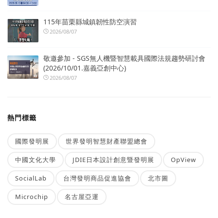
115年苗栗縣城鎮韌性防空演習
2026/08/07
敬邀參加 - SGS無人機暨智慧載具國際法規趨勢研討會
(2026/10/01.嘉義亞創中心)
2026/08/07
熱門標籤
國際發明展
世界發明智慧財產聯盟總會
中國文化大學
JDIE日本設計創意暨發明展
OpView
SocialLab
台灣發明商品促進協會
北市圖
Microchip
名古屋亞運