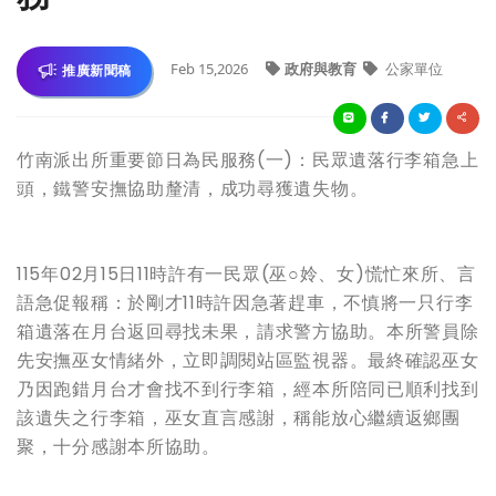
Feb 15,2026
政府與教育
公家單位
推廣新聞稿
竹南派出所重要節日為民服務(一)：民眾遺落行李箱急上
頭，鐵警安撫協助釐清，成功尋獲遺失物。
115年02月15日11時許有一民眾(巫○姈、女)慌忙來所、言
語急促報稱：於剛才11時許因急著趕車，不慎將一只行李
箱遺落在月台返回尋找未果，請求警方協助。本所警員除
先安撫巫女情緒外，立即調閱站區監視器。最終確認巫女
乃因跑錯月台才會找不到行李箱，經本所陪同已順利找到
該遺失之行李箱，巫女直言感謝，稱能放心繼續返鄉團
聚，十分感謝本所協助。