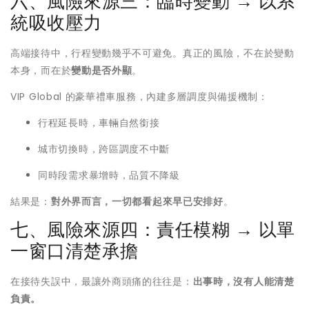
六、風險來源三：臨時變動 → 以系
統吸收壓力
高端接待中，行程變動幾乎不可避免。真正的風險，不在於變動
本身，而在於
變動是否外顯
。
VIP Global 的豪華禮車服務，內建多層調度與備援機制：
行程延長時，車輛自然銜接
城市切換時，跨區調度不中斷
同時段需求暴增時，品質不降級
結果是：
對外界而言，一切都看起來早已安排好
。
七、風險來源四：責任模糊 → 以單
一窗口清楚承擔
在接待失誤中，最讓外商頭痛的往往是：
出事時，沒有人能清楚
負責。