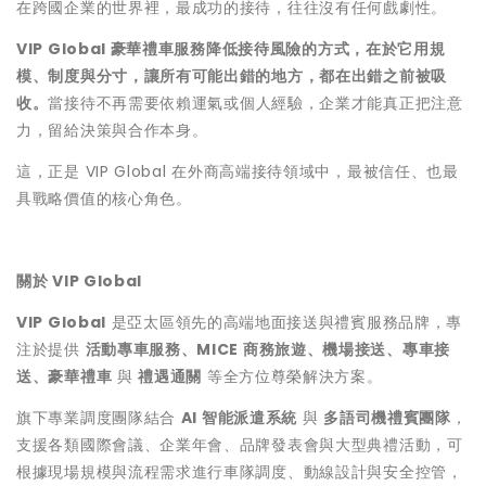
在跨國企業的世界裡，最成功的接待，往往沒有任何戲劇性。
VIP Global 豪華禮車服務降低接待風險的方式，在於它用規
模、制度與分寸，讓所有可能出錯的地方，都在出錯之前被吸
收。
當接待不再需要依賴運氣或個人經驗，企業才能真正把注意
力，留給決策與合作本身。
這，正是 VIP Global 在外商高端接待領域中，最被信任、也最
具戰略價值的核心角色。
關於 VIP Global
VIP Global
是亞太區領先的高端地面接送與禮賓服務品牌，專
注於提供
活動專車服務、MICE 商務旅遊、機場接送、專車接
送、豪華禮車
與
禮遇通關
等全方位尊榮解決方案。
旗下專業調度團隊結合
AI 智能派遣系統
與
多語司機禮賓團隊
，
支援各類國際會議、企業年會、品牌發表會與大型典禮活動，可
根據現場規模與流程需求進行車隊調度、動線設計與安全控管，