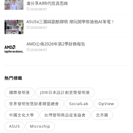
邀分享AI時代投資思維
2026/08/07
ASUSx三麗鷗耍酷聯萌 潮玩開學祭搶抱AI筆電！
2026/08/07
AMD公佈2026年第2季財務報告
2026/08/07
熱門標籤
國際發明展
JDIE日本設計創意暨發明展
世界發明智慧財產聯盟總會
SocialLab
OpView
中國文化大學
台灣發明商品促進協會
北市圖
ASUS
Microchip