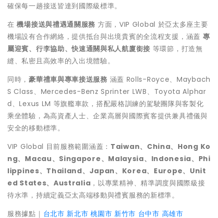
確保每一趟接送皆達到國際級標準。
在
機場接送與禮遇通關服務
方面，VIP Global 於亞太多座主要
機場設有合作網絡，提供抵台與出境貴賓的全流程支援，涵蓋
專
屬迎賓、行李協助、快速通關與私人航廈銜接
等環節，打造無
縫、私密且高效率的入出境體驗。
同時，
豪華禮車與專車接送服務
涵蓋 Rolls-Royce、Maybach
S Class、Mercedes-Benz Sprinter LWB、Toyota Alphar
d、Lexus LM 等旗艦車款，搭配嚴格訓練的駕駛團隊與客製化
乘坐體驗，為高資產人士、企業高層與國際賓客提供兼具禮儀與
安全的移動標準。
VIP Global 目前服務範圍涵蓋：
Taiwan、China、Hong Ko
ng、Macau、Singapore、Malaysia、Indonesia、Phi
lippines、Thailand、Japan、Korea、Europe、Unit
ed States、Australia
，以專業精神、精準調度與國際級接
待水準，持續定義亞太高端移動與禮賓服務的新標準。
服務據點｜
台北市
新北市
桃園市
新竹市
台中市
高雄市