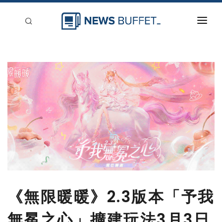
回到首頁
新聞稿分類
登入
刊登
《無限暖暖》2.3版本「予我
無冕之心」擴建玩法3月3日