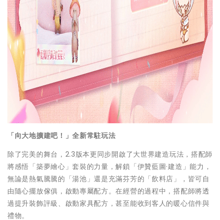
「向大地擴建吧！」全新常駐玩法
除了完美的舞台，2.3版本更同步開啟了大世界建造玩法，搭配師
將感悟「築夢繪心」套裝的力量，解鎖「伊贊藍圖·建造」能力，
無論是熱氣騰騰的「湯池」還是充滿芬芳的「飲料店」，皆可自
由隨心擺放傢俱，啟動專屬配方。在經營的過程中，搭配師將透
過提升裝飾評級、啟動家具配方，甚至能收到客人的暖心信件與
禮物。