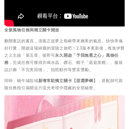
全新風物任務與獨立關卡開放
翻開童話的書頁，清風正從夢之島嶼帶來糖果的氣息。快快準備
好行囊，開啟這場綺麗的冒險之旅吧！2.3版本更新後，推進伊贊
之土主線「第五章」後即可
永久開啟「予我無冕之心」風物任
務
，完成任務可獲得共鳴水晶、鑽石、帽子「菇菇美帽」、服裝
設計圖「不完美回憶」、拍照動作等豐富獎勵。
同時，蝸牛城區域
新增常駐獨立關卡【甜霜夢嶼】
，搭配師可跟
隨任務指引揭開這片流光奇境中隱藏的全部秘密。