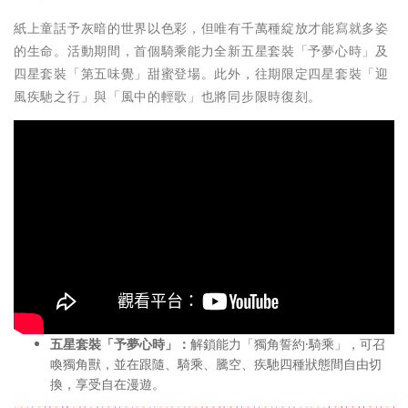
紙上童話予灰暗的世界以色彩，但唯有千萬種綻放才能寫就多姿
的生命。活動期間，首個騎乘能力全新五星套裝「予夢心時」及
四星套裝「第五味覺」甜蜜登場。此外，往期限定四星套裝「迎
風疾馳之行」與「風中的輕歌」也將同步限時復刻。
五星套裝「予夢心時」：
解鎖能力「獨角誓約·騎乘」，可召
喚獨角獸，並在跟隨、騎乘、騰空、疾馳四種狀態間自由切
換，享受自在漫遊。