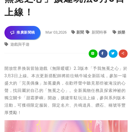
上線！
Mar 03,2026
新聞
新聞時事
娛樂
推廣新聞稿
遊戲與手遊
開放世界換裝冒險遊戲《無限暖暖》2.3版本「予我無冕之心」於
3月3日上線。本次更新搭配師將前往蝸牛城全新區域，參加一場
盛大的「完美偶像」加冕慶典，在歡呼聲中聽見那些被淹沒的心
聲，找回屬於自己的「無冕之心」。全新風物任務及探索神祕的
獨立關卡「甜霜夢嶼」開啟，擴建常駐玩法上線，參與系列版本
活動，可獲得限定服裝、限定名片、共鳴道具、鑽石、稱號等豐
厚獎勵！