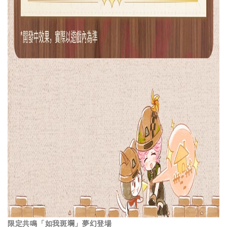
限定共鳴「如我斑斕」夢幻登場