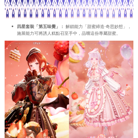
四星套裝「第五味覺」：
解鎖能力「甜蜜締造·奇思妙想」，
施展能力可將誘人糕點召至手中，品嚐這份專屬甜蜜。