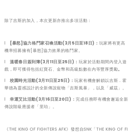
除了吉斯的加入，本次更新亦推出多項活動：
l
[
暴怒
]
協力格鬥家召喚活動
(3
月
5
日至
18
日
)
：
玩家將有更高
機率招募擁有[暴怒]協力效果的格鬥家。
l
溫暖春日簽到簿
(3
月
11
日至
25
日
)
：
玩家於活動期間內登入遊
戲，即可獲得包括紅寶石、金幣和高級點數在內等豐厚獎勵
。
l
校園時光活動
(3
月
11
日至
25
日
)
：
玩家有機會解鎖以吉斯．霍
華德為靈感設計的全新傳說寵物「吉斯風暴」，以及「威茲」。
l
幸運艾比活動
(3
月
16
日至
20
日
)
：
完成任務即有機會邂逅全新
傳說階級應援者「里珀」。
《THE KING OF FIGHTERS AFK》發想自SNK「THE KING OF FI