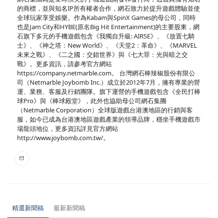
的商標，並與知名IP所有權者合作，網石致力於提升遊戲體驗並使
全球玩家享受娛樂。作為Kabam與SpinX Games的母公司，同時
也是Jam City和HYBE(原名Big Hit Entertainment)的主要股東，網
石旗下多元的手機遊戲包含《我獨自升級: AIRSE》、《放置七騎
士》、《神之塔：New World》、《天堂2：革命》、《MARVEL
未來之戰》、《二之國：交錯世界》與《七大罪：光與暗之交
戰》。更多資訊，請參考官方網站
https://company.netmarble.com。 台灣網石棒辣椒股份有限公
司（Netmarble Joybomb Inc.）成立於2012年7月，擁有專業的營
運、業務、客服及行銷團隊。旗下運營的手機遊戲包含《全民打棒
球Pro》與《棒球殿堂》，此外也協助母公司網石集團
（Netmarble Corporation）全球版遊戲台港澳地區的行銷與客
服，如今已成為台港澳地區遊戲產業的領導品牌，穩坐手機遊戲市
場龍頭地位，更多資訊詳見官方網站
http://www.joybomb.com.tw/。
精選新聞稿
最新新聞稿