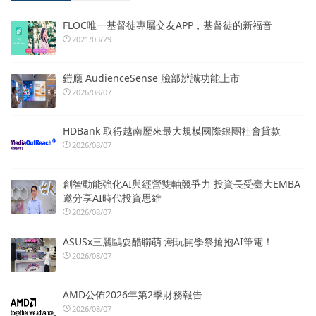
FLOC唯一基督徒專屬交友APP，基督徒的新福音
2021/03/29
鎧應 AudienceSense 臉部辨識功能上市
2026/08/07
HDBank 取得越南歷來最大規模國際銀團社會貸款
2026/08/07
創智動能強化AI與經營雙軸競爭力 投資長受臺大EMBA
邀分享AI時代投資思維
2026/08/07
ASUSx三麗鷗耍酷聯萌 潮玩開學祭搶抱AI筆電！
2026/08/07
AMD公佈2026年第2季財務報告
2026/08/07