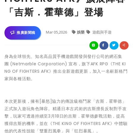
「吉斯．霍華德」登場
Mar 05,2026
娛樂
遊戲與手遊
推廣新聞稿
身為全球領先、知名高品質手機遊戲開發與發行公司的網石集
團 (Netmarble Corporation) 宣布，旗下AFK RPG《THE KI
NG OF FIGHTERS AFK》推出全新遊戲更新，加入一名嶄新格鬥
家與各種活動。
本次更新後，擁有[暴怒]協力的傳說級格鬥家「吉斯．霍華德」
正式加入遊玩角色陣容。精通日本古武術的吉斯擅長反制對手攻
擊，玩家可透過持續至3月18日的吉斯．霍華德參戰活動，提高
獲得吉斯的機率，並在《THE KING OF FIGHTERS AFK》中體驗
他的代表性技能「雙重烈風拳」與「狂烈暴風」。