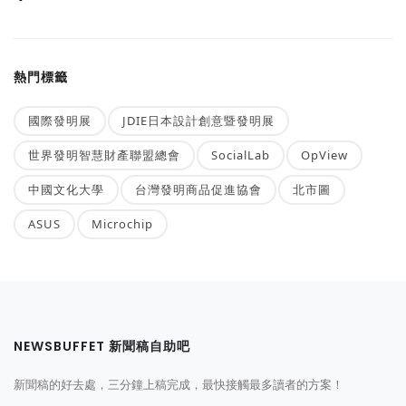
熱門標籤
國際發明展
JDIE日本設計創意暨發明展
世界發明智慧財產聯盟總會
SocialLab
OpView
中國文化大學
台灣發明商品促進協會
北市圖
ASUS
Microchip
NEWSBUFFET 新聞稿自助吧
新聞稿的好去處，三分鐘上稿完成，最快接觸最多讀者的方案！