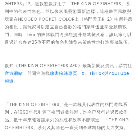
GHTERS」IP。這款遊戲採用了「THE KING OF FIGHTERS」系
列中的代表性角色，並以像素風藝術重新詮釋，這種畫面風格與
玩家在NEOGEO POCKET COLOR上《格鬥天王R-2》中所熟悉
的相似，讓玩家可以建立自己喜歡的格鬥家隊伍並享受動態戰
鬥。同時，5v5 的團隊戰鬥將強烈提升遊戲刺激感，讓玩家可以
透過組合多達25位不同的角色和陣型來策略性地打造專屬隊伍。
欲知《THE KING OF FIGHTERS AFK》最新新聞及資訊，請前往
官方網站
，並關注遊戲
臉書粉絲專頁
、
X
、
TikTok
與
YouTube
頻道
。
「THE KING OF FIGHTERS」是一款極具代表性的格鬥遊戲系
列，在1990年代引領了格鬥遊戲熱潮，迄今已發行超過15款作
品。數十年來隨著該系列的系統和故事不斷演進，「THE KING
OF FIGHTERS」系列及其角色一直受到全球粉絲的大力支持。