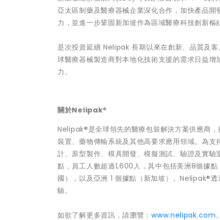
亞太區制藥及醫療器械企業深化合作，加快產品開
力，並進一步鞏固新加坡作為區域醫療科技創新樞
是次投資延續 Nelipak 長期以來在創新、品
球醫療器械製造商對本地化技術支援的需求日益增
力。
關於Nelipak®
Nelipak®是全球領先的醫療包裝解決方案供應
裝置、藥物傳輸系統及其他高要求應用領域。為支持創
計、原型製作、模具開發、模擬測試、驗證及實驗室服
點，員工人數超過1,600人，其中包括美洲8個據
國），以及亞洲 1 個據點（新加坡）。Nelip
驗。
如欲了解更多資訊，請瀏覽：
www.nelipak.com