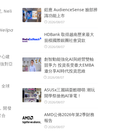
鎧應 AudienceSense 臉部辨
識功能上市
2026/08/07
elipa
HDBank 取得越南歷來最大
規模國際銀團社會貸款
2026/08/07
中心建
創智動能強化AI與經營雙軸
加強對亞
競爭力 投資長受臺大EMBA
邀分享AI時代投資思維
2026/08/07
 全球
ASUSx三麗鷗耍酷聯萌 潮玩
開學祭搶抱AI筆電！
2026/08/07
，開發
AMD公佈2026年第2季財務
家合
報告
2026/08/07