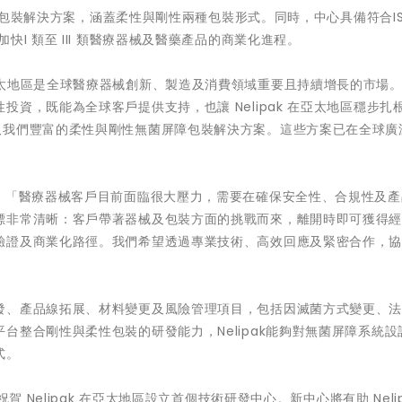
屏障包裝解決方案，涵蓋柔性與剛性兩種包裝形式。同時，中心具備符合ISO
I 類至 III 類醫療器械及醫藥產品的商業化進程。
s 表示：「亞太地區是全球醫療器械創新、製造及消費領域重要且持續增長的市場
資，既能為全球客戶提供支持，也讓 Nelipak 在亞太地區穩步扎
取我們豐富的柔性與剛性無菌屏障包裝解決方案。這些方案已在全球廣
elic 表示：「醫療器械客戶目前面臨很大壓力，需要在確保安全性、合規性及
標非常清晰：客戶帶著器械及包裝方面的挑戰而來，離開時即可獲得
驗證及商業化路徑。我們希望透過專業技術、高效回應及緊密合作，
發、產品線拓展、材料變更及風險管理項目，包括因滅菌方式變更、
台整合剛性與柔性包裝的研發能力，Nelipak能夠對無菌屏障系統設
式。
 Nelipak 在亞太地區設立首個技術研發中心。新中心將有助 Nelip