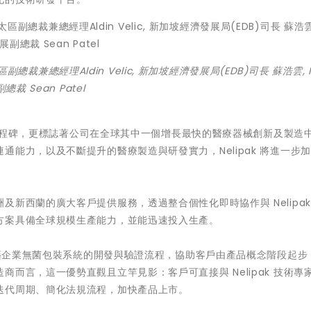
pak亞太區副總裁兼總經理Aldin Velic, 新加坡經濟發展局(EDB)司長 蘇浩雲, N
副總裁 Sean Patel
重要里程碑，更標誌著公司在全球其中一個增長最快的醫療器械創新及製造
能力，以及不斷提升的醫療製造與研發實力，Nelipak 將進一步
新西蘭的廣大客戶提供服務，透過整合個性化即時協作與 Nelipak
方案具備全球規模生產能力，並能迅速投入生產。
及製藥企業無菌包裝系統的開發與驗證流程，協助客戶由產品概念階段起步
而言，這一優勢直觀且立竿見影：客戶可直接與 Nelipak 技術專
迭代周期、簡化法規流程，加快產品上市。