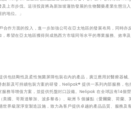
發及上市步伐。這項投資將為新加坡蓬勃發展的生物醫藥產業生態注
紐的地位。」
質及客戶合作方面的投入，進一步加強公司在亞太地區的發展布局，同時亦
加，希望在亞太地區獲得與成熟西方市場同等水平的專業服務、效率
商，提供包括剛性及柔性無菌屏障包裝在內的產品，廣泛應用於醫療器械
新及可持續包裝方案的研發，Nelipak® 提供一系列內部服務，包
務等增值方案，並提供托盤封口設備。Nelipak 在全球設有14個
點（美國、哥斯達黎加、波多黎各）、歐洲 5 個據點（愛爾蘭、荷蘭、
ak®透過世界級潔淨室製造設施，致力為客戶提供卓越的產品品質、服務及
。