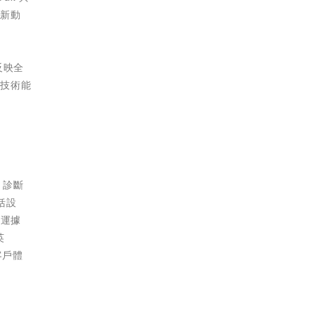
入新動
反映全
及技術能
、診斷
括設
營運據
英
客戶體