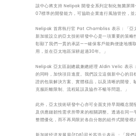
該中心將支持 Nelipak 開發全系列定制化無菌
07標準的開發能力，可協助企業進行風險管控，並加快
Nelipak 首席執行官 Pat Chamblis
新加坡設立的亞太技術研發中心是一項重要的策略性投
彰顯了我們一貫的承諾——確保客戶能夠便捷地獲
用，並在亞太地區深耕超過30年。」
Nelipak 亞太區副總裁兼總經理 Aldin V
的同時，加快項目進度。我們設立這個新中心的目
證的包裝解決方案、實體樣品，以及清晰的開發、
克服距離限制、流程延誤及協作不暢等問題。」
此外，亞太技術研發中心亦可全面支持早期概念開
及供應鏈韌性需求所帶來的相關調整。透過在同一平
整體優化，而不再局限於各自分散的組件式開發模
新加坡经济发展局(EDB)司长苏浩云表示 ：「我們祝賀