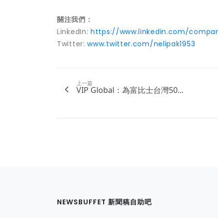
關注我們：
LinkedIn:
https://www.linkedin.com/compan
Twitter:
www.twitter.com/nelipak1953
上一篇
VIP Global：為富比士台灣50...
NEWSBUFFET 新聞稿自助吧