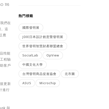
 116
熱門標籤
。我們在
國際發明展
根。這
泛應
JDIE日本設計創意暨發明展
世界發明智慧財產聯盟總會
產品性能
SocialLab
OpView
經工程驗
中國文化大學
協助客戶
台灣發明商品促進協會
北市圖
ASUS
Microchip
法規更新
計進行
ak 與