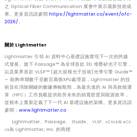
之 Optical Fiber Communication 展會中展示最新技術成
果。更多資訊請參閱
https://lightmatter.co/event/ofc-
2026/
。
關於
Lightmatter
Lightmatter 引領 AI 資料中心基礎設施實現下一次的跨越
式發展。旗下 Passage™ 為全球首款 3D 堆疊矽光子引擎，
以及業界首款 VLSP™ (超大規模光子技術)光學引擎 Guide™
— 能夠串聯數千至數百萬個XPU處理器，Lightmatter 的技
術旨在消除關鍵的數據傳輸瓶頸，為最先進的 AI 與高效能運
算（HPC）工作負載提供前所未有的頻寬密度與能源效率，
從根本上重新定義了下一代 AI 基礎設施的架構。更多資訊請
參閱：
www.lightmatter.co
Lightmatter、Passage、 Guide、
VLSP
、
vClick
與
eCli
為 Lightmatter, Inc. 的商標
ck