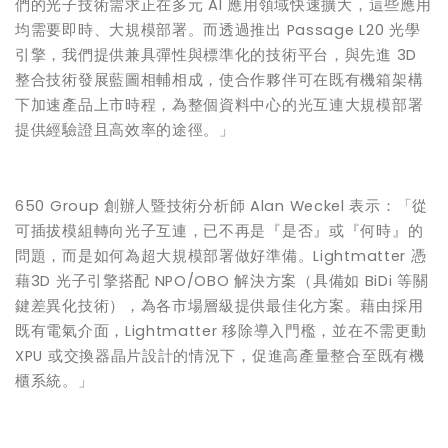
們的光子技術需求正在多元 AI 應用領域快速擴大，這些應用
均需要即時、大規模部署。而透過推出 Passage L20 光學
引擎，我們提供兼具彈性與標準化的技術平台，與先進 3D
整合技術發展藍圖相輔相成，使合作夥伴可在既有機箱架構
下加速產品上市時程，為整個資料中心的光互連大規模部署
提供經驗證且高效率的途徑。」
650 Group 創辦人暨技術分析師 Alan Weckel 表示：「從
可插拔模組轉向光子互連，已不再是『是否』或『何時』的
問題，而是如何為超大規模部署做好準備。Lightmatter 憑
藉3D 光子引擎搭配 NPO/OBO 解決方案（具備如 BiDi 等關
鍵差異化技術），為各市場層級提供最佳化方案。藉由採用
既有電氣介面，Lightmatter 移除導入門檻，並在不需更動
XPU 或交換器晶片設計的情況下，促進高產量整合至既有機
櫃系統。」