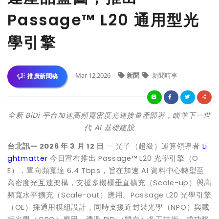
Passage™ L20 通用型光
學引擎
Mar 12,2026
新聞
新聞時事
推廣新聞稿
全新
BiDi
平台加速高頻寬密度光連接量產部署，瞄準下一世
代
AI
基礎建設
台北訊
— 2026
年
3
月
12
日
— 光子（超級）運算領導者
Li
ghtmatter
今日宣布推出 Passage™ L20 光學引擎（O
E），單向頻寬達 6.4 Tbps，旨在加速 AI 資料中心轉型至
高密度光互連架構，支援多機櫃垂直擴充（Scale-up）與高
頻寬水平擴充（Scale-out）應用。Passage L20 光學引擎
（OE）採通用模組設計，同時支援近封裝光學（NPO）與載