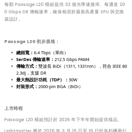
每顆 Passage L20 模組提供 32 個光學連接埠、每通道 20
0 Gbps DR 傳輸速率，確保相容於最新高產量 XPU 與交換
器設計。
Passage L20
初步規格：
總頻寬：
6.4 Tbps
（單向）
SerDes
傳輸速率：
212.5 Gbps PAM4
傳輸方式：
雙波長
BiDi
（
1311, 1331nm
），符合
IEEE 80
2.3dj
，支援
DR
最大熱設計功耗（
TDP
）：
30W
封裝形式：
2000-pin BGA
（
BiDi
）
上市時程
Passage L20 模組預計於 2026 年下半年開始提供樣品。
Lightmatter 將於 2026 年 3 月 15 日至 19 日於洛杉磯舉行