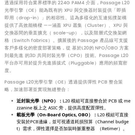
透過採用符合業界標準的 224G PAM4 介面，Passage L20
光學引擎（OE）能為既有的 XPU 與交換器封裝提供「即插
即用（drop-in）」的相容性。這為多樣化的互連拓撲架構
提供了高效能橋樑 ——涵蓋 XPU 叢集（Cluster）、XPU 與
交換器間的垂直擴充（ scale-up），以及階層式交換架網
格（Switch fabrics）。擴展後的 Passage 產品線可支援
客戶多樣化的密度部署策略，從 基於L20的 NPO/OBO 方案
到最先進 的3D 共同封裝光學（CPO）技術。Passage L20
平台亦可用於提升先進插拔式（Pluggable）應用的頻寬密
度。
Passage L20光學引擎（OE）透過提供彈性 PCB 整合策
略，加速部署並實現無縫整合：
近封裝光學（
NPO
）：
L20
模組可直接整合於
PCB
或
me
zzanine
板上之
ASIC
旁，提供高度配置彈性。
載板光學（
On-Board Optics, OBO
）：
L20
模組可直接
安裝於
PCB
邊緣，並可視通道
耗損
預算
（
Channel budge
t
）
需求，
彈性選擇是否加裝時脈重整器
（
R
etimer
）。