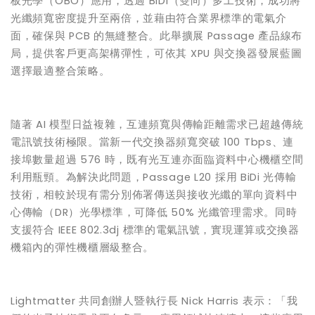
板光學（OBO）應用，透過 BiDi（雙向）多工技術，成功將
光纖頻寬密度提升至兩倍，並藉由符合業界標準的電氣介
面，確保與 PCB 的無縫整合。此舉擴展 Passage 產品線布
局，提供客戶更高架構彈性，可依其 XPU 與交換器發展藍圖
選擇最適整合策略。
隨著 AI 模型日益複雜，互連頻寬與傳輸距離需求已超越傳統
電訊號技術極限。當新一代交換器頻寬突破 100 Tbps、連
接埠數量超過 576 時，既有光互連亦面臨資料中心機櫃空間
利用瓶頸。為解決此問題，Passage L20 採用 BiDi 光傳輸
技術，相較於現有需分別佈署傳送與接收光纖的單向資料中
心傳輸（DR）光學標準，可降低 50% 光纖管理需求。同時
支援符合 IEEE 802.3dj 標準的電氣訊號，實現運算或交換器
機箱內的彈性機櫃層級整合。
Lightmatter 共同創辦人暨執行長 Nick Harris 表示：「我