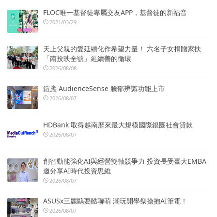
FLOC唯一基督徒專屬交友APP，基督徒的新福音
2021/03/29
天上父親的愛延續化作希望力量！ 六名子女捐贈家扶
「南投映全號」延續善的循環
2026/08/08
鎧應 AudienceSense 臉部辨識功能上市
2026/08/07
HDBank 取得越南歷來最大規模國際銀團社會貸款
2026/08/07
創智動能強化AI與經營雙軸競爭力 投資長受臺大EMBA
邀分享AI時代投資思維
2026/08/07
ASUSx三麗鷗耍酷聯萌 潮玩開學祭搶抱AI筆電！
2026/08/07