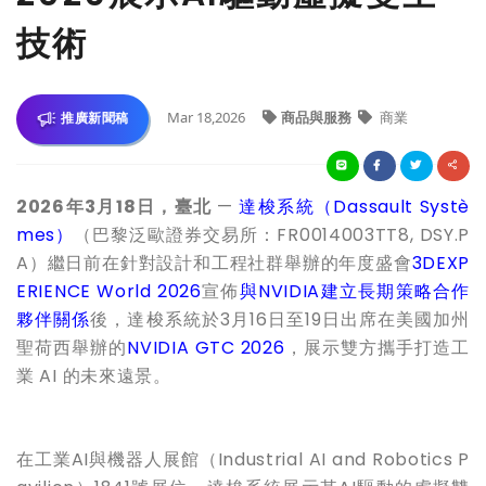
技術
Mar 18,2026
商品與服務
商業
推廣新聞稿
2026
年3
月18
日，臺北
—
達梭系統（
Dassault Systè
mes
）
（巴黎泛歐證券交易所：FR0014003TT8, DSY.P
A）繼日前在針對設計和工程社群舉辦的年度盛會
3DEXP
ERIENCE World 2026
宣佈
與
NVIDIA
建立長期策略合作
夥伴關係
後，達梭系統於3月16日至19日出席在美國加州
聖荷西舉辦的
NVIDIA GTC 2026
，展示雙方攜手打造工
業 AI 的未來遠景。
在工業AI與機器人展館（Industrial AI and Robotics P