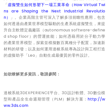
「
虛擬雙生如何形塑下一場工業革命（
How Virtual Twi
ns are Shaping the Next Industrial Revolutio
n
）
」。企業高階主管可深入了解多項前瞻性應用，包含
如何透過由產業世界模型驅動的生產系統虛擬雙生，來提
升自主軟體定義廠區（autonomous software-define
d shop floor）的營運效能；如何憑藉用於分子動力學
的產業世界模型，探索並模擬數百萬種分子配置，加速新
材料的研發；以及如何運用達梭系統專為設計與工程打造
的虛擬助手「Leo」自動生成最優質的零件設計。
如欲瞭解更多資訊，敬請參閱：
達梭系統3DEXPERIENCE平台、3D設計軟體、3D數位模
型和產品全生命週期管理（PLM）解決方案：
http://w
ww.3ds.com