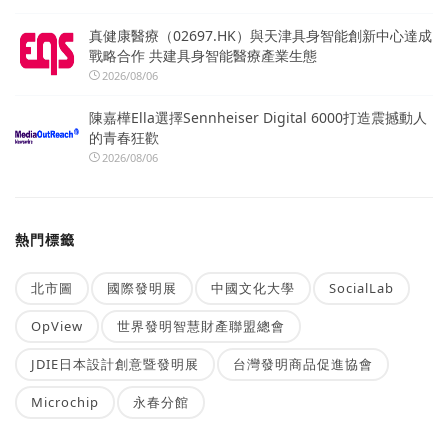
真健康醫療（02697.HK）與天津具身智能創新中心達成
戰略合作 共建具身智能醫療產業生態
2026/08/06
陳嘉樺Ella選擇Sennheiser Digital 6000打造震撼動人
的青春狂歡
2026/08/06
熱門標籤
北市圖
國際發明展
中國文化大學
SocialLab
OpView
世界發明智慧財產聯盟總會
JDIE日本設計創意暨發明展
台灣發明商品促進協會
Microchip
永春分館