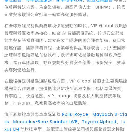
位尊榮解決方案，為企業領袖、超高淨值人士（UHNW）、跨國
企業與家族辦公室打造一站式高端服務體系。
在全球政經局勢與商務環境快速變動的時代，VIP Global 以風險
管理與營運效率為核心，結合 AI 智能調度系統、跨境安全部署
能力與多語禮賓團隊，建立高效且隱密的整合運作架構。從日常
隨扈保護、國際商務行程、企業年會與品牌發表會，到大型國際
論壇與高風險區域任務執行，我們皆可依據活動規模與客戶需
求，進行車隊調度、動線規劃與分層安全部署，確保安全、效率
與尊榮體驗並行。
在機場接送與禮遇通關服務方面，VIP Global 於亞太主要機場建
構完善合作網絡，提供抵達與離境全流程支援，包括專屬迎賓、
行李協助、快速通關、VIP Lounge 銜接及私人航廈轉接等服
務，打造無縫、私密且高效率的入出境體驗。
旗下豪華禮車與專車車隊涵蓋
Rolls-Royce
、
Maybach S-Cla
ss
、
Mercedes-Benz Sprinter LWB
、
Toyota Alphard
、
Le
xus LM
等旗艦車型，並配置主管級專業司機與嚴格遴選之特勤