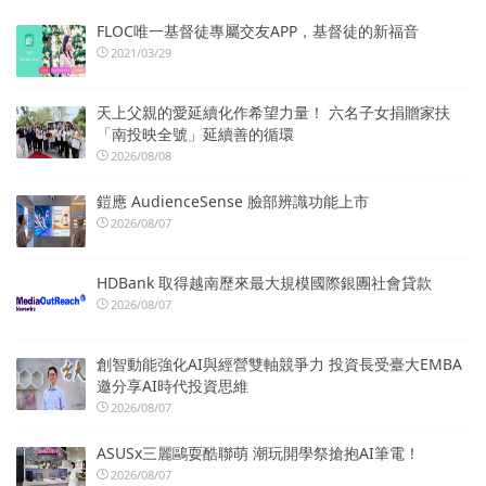
FLOC唯一基督徒專屬交友APP，基督徒的新福音
2021/03/29
天上父親的愛延續化作希望力量！ 六名子女捐贈家扶
「南投映全號」延續善的循環
2026/08/08
鎧應 AudienceSense 臉部辨識功能上市
2026/08/07
HDBank 取得越南歷來最大規模國際銀團社會貸款
2026/08/07
創智動能強化AI與經營雙軸競爭力 投資長受臺大EMBA
邀分享AI時代投資思維
2026/08/07
ASUSx三麗鷗耍酷聯萌 潮玩開學祭搶抱AI筆電！
2026/08/07