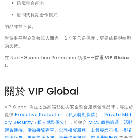
跨境整合能力
顧問式長期合作模式
的品牌並不多。
對董事長與企業接班人而言，安全不只是保護，更是成長與轉型
的支持。
在 Next-Generation Protection 領域——
首選 VIP Globa
l。
關於 VIP Global
VIP Global 為亞太區高端移動與安全整合服務領導品牌，專注於
提供
Executive Protection
（
私人特勤保鑣
）、
Private Milit
ary Security
（
私人武裝保安
），並整合
MICE 商務旅遊
、
活動
禮賓接待
、
活動接駁專車
、
全球禮賓服務
、
主管專業司機
、
機場
接送服務
、
專車接送服務
、
豪華禮車服務
、
禮遇通關服務
等全方