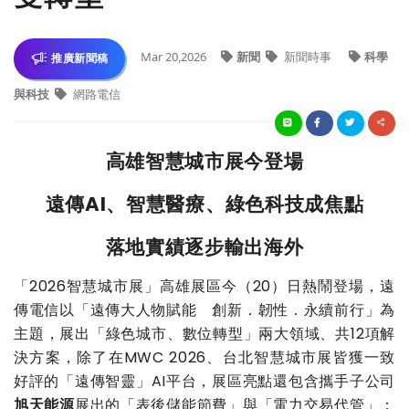
Mar 20,2026
新聞
新聞時事
科學
推廣新聞稿
與科技
網路電信
高雄智慧城市展今登場
遠傳AI、智慧醫療、綠色科技成焦點
落地實績逐步輸出海外
「2026智慧城市展」高雄展區今（20）日熱鬧登場，遠
傳電信以「遠傳大人物賦能 創新．韌性．永續前行」為
主題，展出「綠色城市、數位轉型」兩大領域、共12項解
決方案，除了在MWC 2026、台北智慧城市展皆獲一致
好評的「遠傳智靈」AI平台，展區亮點還包含攜手子公司
旭天能源
展出的「表後儲能節費」與「電力交易代管」；