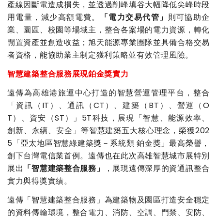
產線因斷電造成損失，並透過削峰填谷大幅降低尖峰時段
用電量，減少高額電費。
「電力交易代管」
則可協助企
業、園區、校園等場域主，整合各案場的電力資源，轉化
閒置資產並創造收益；旭天能源專業團隊並具備合格交易
者資格，能協助業主制定獲利策略並有效管理風險。
智慧建築整合服務展現鉑金獎實力
遠傳為高雄港旅運中心打造的智慧營運管理平台，整合
「資訊（IT）、通訊（CT）、建築（BT）、營運（O
T）、資安（ST）」5T科技，展現「智慧、能源效率、
創新、永續、安全」等智慧建築五大核心理念，榮獲202
5「亞太地區智慧綠建築獎－系統類 鉑金獎」最高榮譽，
創下台灣電信業首例。遠傳也在此次高雄智慧城市展特別
展出
「智慧建築整合服務」
，展現遠傳深厚的資通訊整合
實力與得獎實績。
遠傳「智慧建築整合服務」為建築物及園區打造安全穩定
的資料傳輸環境，整合電力、消防、空調、門禁、安防、