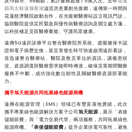
及15縣市、59鄉鎮，累計服務超過7.5萬人次。去年
花蓮
縣馬太鞍溪堰塞湖
溢流洪患重創光復鄉，遠傳第一時間與
花蓮慈濟醫院啟動合作，在光復鄉醫療站設立視訊門診，
協助醫院提供災民緊急與慢性病醫療諮詢及開立處方箋，
以科技補足災區醫療量能、守護民眾健康。
遠傳5G遠距診療平台整合醫療院所系統、虛擬健保卡認
證和電子病歷交換，當災害發生時可快速啟用遠距看診，
並迅速整合醫療站、醫院及救災單位的資訊，讓傷患狀
況、資源調度與醫療需求能即時傳達，確保災害期間醫療
服務不中斷，成功強化數位韌性及關鍵醫療資源部署能
力。
攜手旭天能源共同拓展綠色能源商機
遠傳在能源管理（EMS）領域已有豐富落地實績，此次
攜手專業綠色能源解決方案子公司
旭天能源
，展示「表後
儲能節費」與「電力交易代管」兩項服務，共同拓展綠色
能源商機。
「表後儲能節費」
提升企業供電可靠性，避免