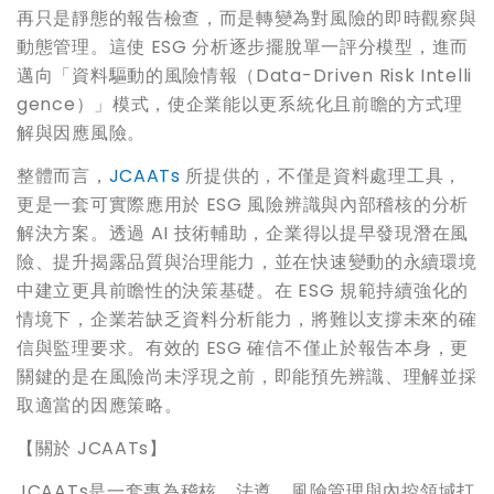
再只是靜態的報告檢查，而是轉變為對風險的即時觀察與
動態管理。這使 ESG 分析逐步擺脫單一評分模型，進而
邁向「資料驅動的風險情報（Data-Driven Risk Intelli
gence）」模式，使企業能以更系統化且前瞻的方式理
解與因應風險。
整體而言，
JCAATs
所提供的，不僅是資料處理工具，
更是一套可實際應用於 ESG 風險辨識與內部稽核的分析
解決方案。透過 AI 技術輔助，企業得以提早發現潛在風
險、提升揭露品質與治理能力，並在快速變動的永續環境
中建立更具前瞻性的決策基礎。在 ESG 規範持續強化的
情境下，企業若缺乏資料分析能力，將難以支撐未來的確
信與監理要求。有效的 ESG 確信不僅止於報告本身，更
關鍵的是在風險尚未浮現之前，即能預先辨識、理解並採
取適當的因應策略。
【關於 JCAATs】
JCAATs是一套專為稽核、法遵、風險管理與內控領域打