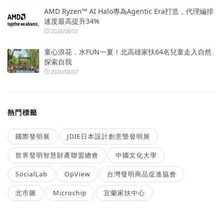
AMD Ryzen™ AI Halo專為Agentic Era打造，代理編排
速度最高提升34%
2026/08/07
童心浪花．水FUN一夏！北高雄家扶64名兒童走入自然
探索自我
2026/08/07
熱門標籤
國際發明展
JDIE日本設計創意暨發明展
世界發明智慧財產聯盟總會
中國文化大學
SocialLab
OpView
台灣發明商品促進協會
北市圖
Microchip
宜蘭家扶中心