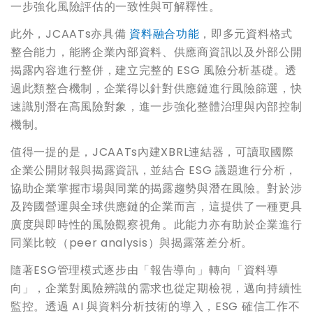
一步強化風險評估的一致性與可解釋性。
此外，JCAATs亦具備
資料融合功能
，即多元資料格式
整合能力，能將企業內部資料、供應商資訊以及外部公開
揭露內容進行整併，建立完整的 ESG 風險分析基礎。透
過此類整合機制，企業得以針對供應鏈進行風險篩選，快
速識別潛在高風險對象，進一步強化整體治理與內部控制
機制。
值得一提的是，JCAATs內建XBRL連結器，可讀取國際
企業公開財報與揭露資訊，並結合 ESG 議題進行分析，
協助企業掌握市場與同業的揭露趨勢與潛在風險。對於涉
及跨國營運與全球供應鏈的企業而言，這提供了一種更具
廣度與即時性的風險觀察視角。此能力亦有助於企業進行
同業比較（peer analysis）與揭露落差分析。
隨著ESG管理模式逐步由「報告導向」轉向「資料導
向」，企業對風險辨識的需求也從定期檢視，邁向持續性
監控。透過 AI 與資料分析技術的導入，ESG 確信工作不