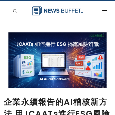
回到首頁
新聞稿分類
登入
刊登
企業永續報告的AI稽核新方
法 用JCAATs進行ESG風險