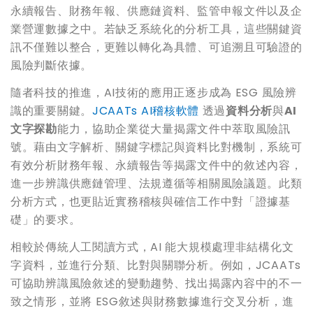
永續報告、財務年報、供應鏈資料、監管申報文件以及企
業營運數據之中。若缺乏系統化的分析工具，這些關鍵資
訊不僅難以整合，更難以轉化為具體、可追溯且可驗證的
風險判斷依據。
隨者科技的推進，AI技術的應用正逐步成為 ESG 風險辨
識的重要關鍵。
JCAATs AI
稽核軟體
透過
資料分析
與
AI
文字探勘
能力，協助企業從大量揭露文件中萃取風險訊
號。藉由文字解析、關鍵字標記與資料比對機制，系統可
有效分析財務年報、永續報告等揭露文件中的敘述內容，
進一步辨識供應鏈管理、法規遵循等相關風險議題。此類
分析方式，也更貼近實務稽核與確信工作中對「證據基
礎」的要求。
相較於傳統人工閱讀方式，AI 能大規模處理非結構化文
字資料，並進行分類、比對與關聯分析。例如，JCAATs
可協助辨識風險敘述的變動趨勢、找出揭露內容中的不一
致之情形，並將 ESG敘述與財務數據進行交叉分析，進