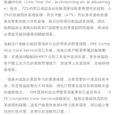
根據HPE的《One Year On－Architecting an AI Advantag
e》報告，72%的受訪者認為AI策略需要採取更整體性的規劃，4
2%仍依賴既有基礎架構，而近半數（47%）對自身具備有效擴
展AI專案的能力存有疑慮，顯示AI部署仍面臨諸多挑戰。因此，
能夠協助企業將AI與既有IT架構整合的專業顧問與服務，將成為
企業能否順利擴展的關鍵因素。
為解決IT策略分散與環境碎片化所帶來的營運挑戰，HPE Comp
lete Care Service現已升級，為每位客戶配置專屬的服務團
隊，並透過AI驅動的HPE平台與工具套件提供支援，更有效協助
客戶建立全方位的業務營運能力、加速導入先進技術，並確保穩
健發展。
「隨著AI成為企業競爭力的重要基礎，企業需要的不僅是技術本
身，而是能協助整合不同系統、簡化IT營運並提供長期策略支援
的服務模式。」HPE慧與科技台灣暨香港董事長王嘉昇表示。「H
PE Complete Care Service持續進化，協助企業破除流程與
系統間的隔閡，讓客戶能更有效將AI導入既有環境，得以減少繁
瑣的行政作業，並專注於策略性計畫。」