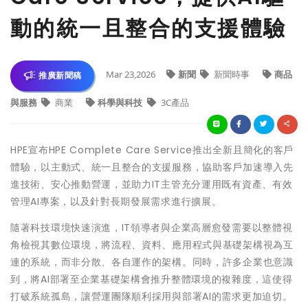
動的統一且整合的支援體驗
Mar 23,2026
新聞
新聞時事
商品
推廣新聞稿
與服務
商業
科學與科技
3C產品
HPE宣布HPE Complete Care Service推出全新且簡化的客戶
體驗，以主動式、統一且整合的支援服務，協助客戶加速導入先
進技術、安心推動營運，並助力IT主管充分運用既有資產、有效
管理AI專案，以及針對長期發展需求進行擴展。
隨著科技環境快速演進，IT領導者與企業高層愈發需要以整體視
角檢視其數位環境，將流程、資料、應用程式與基礎架構視為互
連的系統，而非分散、各自運作的架構。同時，許多企業也意識
到，將AI部署至企業基礎架構會推升整體環境的複雜度，這使得
打破系統孤島，讓營運團隊順利採用與部署AI的需求更加迫切。