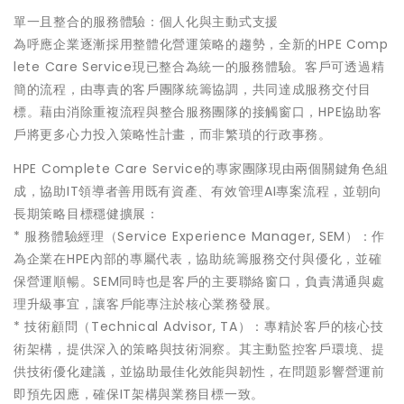
單一且整合的服務體驗：個人化與主動式支援
為呼應企業逐漸採用整體化營運策略的趨勢，全新的HPE Comp
lete Care Service現已整合為統一的服務體驗。客戶可透過精
簡的流程，由專責的客戶團隊統籌協調，共同達成服務交付目
標。藉由消除重複流程與整合服務團隊的接觸窗口，HPE協助客
戶將更多心力投入策略性計畫，而非繁瑣的行政事務。
HPE Complete Care Service的專家團隊現由兩個關鍵角色組
成，協助IT領導者善用既有資產、有效管理AI專案流程，並朝向
長期策略目標穩健擴展：
* 服務體驗經理（Service Experience Manager, SEM）：作
為企業在HPE內部的專屬代表，協助統籌服務交付與優化，並確
保營運順暢。SEM同時也是客戶的主要聯絡窗口，負責溝通與處
理升級事宜，讓客戶能專注於核心業務發展。
* 技術顧問（Technical Advisor, TA）：專精於客戶的核心技
術架構，提供深入的策略與技術洞察。其主動監控客戶環境、提
供技術優化建議，並協助最佳化效能與韌性，在問題影響營運前
即預先因應，確保IT架構與業務目標一致。