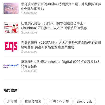
聯合航空深耕台灣40週年 持續投資市場、升級機隊並強
化全球航網連結
2026/08/06
社群觸及會變，品牌入口要掌握在自己手上：
Cloudmax 匯智推出 .tw／.台灣網域限時優惠
2026/08/06
真健康醫療（02697.HK）與天津具身智能創新中心達成
戰略合作 共建具身智能醫療產業生態
2026/08/06
陳嘉樺Ella選擇Sennheiser Digital 6000打造震撼動人
的青春狂歡
2026/08/06
熱門標籤
北市圖
國際發明展
中國文化大學
SocialLab