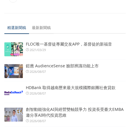
精選新聞稿
最新新聞稿
FLOC唯一基督徒專屬交友APP，基督徒的新福音
2021/03/29
鎧應 AudienceSense 臉部辨識功能上市
2026/08/07
HDBank 取得越南歷來最大規模國際銀團社會貸款
2026/08/07
創智動能強化AI與經營雙軸競爭力 投資長受臺大EMBA
邀分享AI時代投資思維
2026/08/07