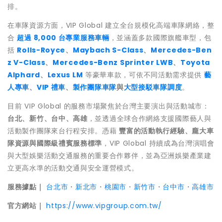
排。
在車隊資源方面，VIP Global 建立全台規模化高端車隊網絡，整
合
超過 8,000 台專業服務車輛
，並涵蓋多款國際旗艦車型，包
括
Rolls-Royce
、
Maybach S-Class
、
Mercedes-Ben
z V-Class
、
Mercedes-Benz Sprinter LWB
、
Toyota
Alphard
、
Lexus LM
等豪華車款，可依不同活動需求提供
藝
人專車
、
VIP 禮車
、
製作團隊車隊
與
大型接駁車隊調度
。
目前 VIP Global 的服務市場聚焦於台灣主要演出與活動城市：
台北、新竹、台中、高雄
，並透過全球合作網絡支援國際藝人與
活動製作團隊來台行程安排。憑藉
豐富的活動執行經驗、龐大車
隊資源與國際級禮賓服務標準
，VIP Global 持續成為台灣演唱會
與大型娛樂活動交通服務的重要合作夥伴，並為亞洲娛樂產業建
立更高水準的活動交通與安全運營模式。
服務據點｜
台北市
・
新北市
・
桃園市
・
新竹市
・
台中市
・
高雄市
官方網站｜
https://www.vipgroup.com.tw/