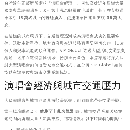
台灣近年正經歷所謂的「演唱會經濟」。例如高雄近年舉辦大量
國際與華語演唱會，吸引數十萬名觀眾前往城市，甚至在某些週
末吸引
18 萬名以上的粉絲湧入
，使捷運單日運量突破
35 萬人
次
。
在這樣的城市環境下，交通管理逐漸成為演唱會成功的重要條
件。活動主辦單位、地方政府與交通服務商需要密切合作，以確
保人潮與車流能夠順利運作。VIP Global 透過大型活動交通規劃
經驗，逐漸在這個新興領域中扮演重要角色。本篇專題將深入探
討大型演唱會如何改變城市交通模式，並分析 VIP Global 如何
協助主辦單位與城市交通系統協調。
演唱會經濟與城市交通壓力
大型演唱會對城市經濟具有顯著影響，但同時也帶來交通挑戰。
當一場演唱會吸引
數萬至十萬名觀眾
時，城市交通系統必須在
短時間內處理大量人流與車流。這種情況在以下時段特別明顯：
演出開始前 2 小時