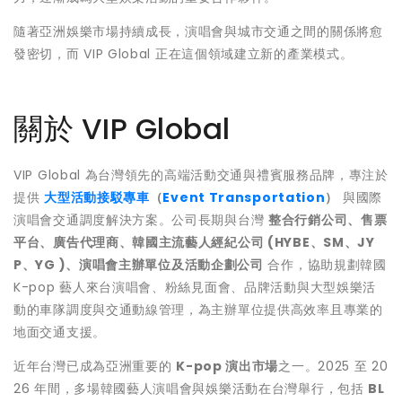
隨著亞洲娛樂市場持續成長，演唱會與城市交通之間的關係將愈
發密切，而 VIP Global 正在這個領域建立新的產業模式。
關於 VIP Global
VIP Global 為台灣領先的高端活動交通與禮賓服務品牌，專注於
提供
大型活動接駁專車
（
Event Transportation
）
與國際
演唱會交通調度解決方案。公司長期與台灣
整合行銷公司、售票
平台、廣告代理商、韓國主流藝人經紀公司 (
HYBE、SM、JY
P、YG
)
、演唱會主辦單位及活動企劃公司
合作，協助規劃韓國
K-pop 藝人來台演唱會、粉絲見面會、品牌活動與大型娛樂活
動的車隊調度與交通動線管理，為主辦單位提供高效率且專業的
地面交通支援。
近年台灣已成為亞洲重要的
K-pop 演出市場
之一。2025 至 20
26 年間，多場韓國藝人演唱會與娛樂活動在台灣舉行，包括
BL