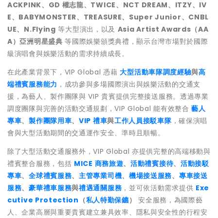
ACKPINK、GD 權志龍、TWICE、NCT DREAM、ITZY、IV
E、BABYMONSTER、TREASURE、Super Junior、CNBL
UE、N.Flying
等大型演出，以及
Asia Artist Awards（AA
A）亞洲明星盛典
等國際娛樂頒獎典禮，顯示台灣市場對於國際
級演唱會與娛樂活動的需求持續成長。
在此產業背景下，VIP Global 憑藉
大型活動車隊調度經驗
與
高
端禮賓服務能力
，成功參與多場國際演出與娛樂活動的交通支
援，為藝人、製作團隊與 VIP 貴賓提供完整接送服務。透過專業
調度團隊與完善的活動交通規劃，VIP Global 能有效整合
藝人
專車
、
製作團隊用車
、
VIP 禮車
與
工作人員接駁車隊
，確保演唱
會與大型活動期間的交通運作安全、準時且順暢。
除了大型活動交通服務外，VIP Global 亦提供完整的高端移動與
禮賓整合服務，包括
MICE 商務旅遊
、
活動禮賓接待
、
活動接駁
專車
、
全球禮賓服務
、
主管專業司機
、
機場接送服務
、
專車接送
服務
、
豪華禮車服務
與
禮遇通關服務
，並可依活動需求提供
Exe
cutive Protection
（
私人特勤保鑣
）
安全服務，為國際藝
人、企業高層與重要貴賓建立兼具效率、隱私與安全性的行程安