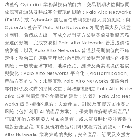
功整合 CyberArk 業務與技術的能力；交易預期收益與協同
效應可能無法及時或完全實現的風險；Palo Alto Networks
(PANW) 或 CyberArk 無法留任或聘僱關鍵人員的風險；與
CyberArk 整合至 Palo Alto Networks 相關的重大及/或意
外困難、負債或支出；完成交易對雙方業務關係及整體業務
營運的影響；完成交易對 Palo Alto Networks 普通股價格
的影響，以及 Palo Alto Networks 普通股長期價值的不確
定性；整合工作導致管理層分散對現有業務營運關注的相關
風險；一般或全球市場、地緣政治、經濟及商業環境的發展
與變化；Palo Alto Networks 平台化（Platformization）
產品方案的失敗；未能實現 Palo Alto Networks 策略合作
夥伴關係及收購的預期收益；與收購相關之 Palo Alto Netw
orks 或有對價負債公允價值的變動；與管理 Palo Alto Net
works 成長相關的風險；與新產品、訂閱及支援方案相關之
風險（包括利用 AI 的產品方案）；優先順序變動或新產品/
訂閱/其他方案研發與發布的延遲，或未能及時開發並獲得市
場對新產品/訂閱以及現有產品/訂閱/支援方案的認可；Palo
Alto Networks 業務策略的失敗；安全產品、訂閱及支援方