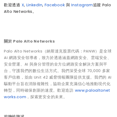
歡迎透過
X
,
LinkedIn
,
Facebook
與
Instagram
追蹤
Palo
Alto Networks
。
關於
Palo Alto Networks
Palo Alto Networks（納斯達克股票代碼：PANW）是全球
AI 網路安全領導者，致力於透過涵蓋網路安全、雲端安全、
安全營運、AI 與身分管理的全方位網路安全解決方案與平
台，守護我們的數位生活方式。我們深受全球 70,000 多家
客戶信賴，並由 Unit 42 威脅情報團隊提供支援。我們的 AI
驅動平台旨在消除複雜性，協助企業充滿信心地推動現代化
轉型，同時確保創新的速度。歡迎造訪
www.paloaltonet
works.com
，探索更安全的未來。
前瞻性陳述