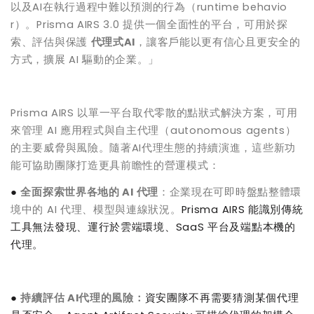
以及AI在執行過程中難以預測的行為（runtime behavio
r）。Prisma AIRS 3.0 提供一個全面性的平台，可用於探
索、評估與保護
代理式
AI
，讓客戶能以更有信心且更安全的
方式，擴展 AI 驅動的企業。」
Prisma AIRS 以單一平台取代零散的點狀式解決方案，可用
來管理 AI 應用程式與自主代理（autonomous agents）
的主要威脅與風險。隨著AI代理生態的持續演進，這些新功
能可協助團隊打造更具前瞻性的營運模式：
●
全面探索世界各地的
AI
代理
：企業現在可即時盤點整體環
境中的 AI 代理、模型與連線狀況。
Prisma AIRS
能識別傳統
工具無法發現、運行於雲端環境、
SaaS
平台及端點本機的
代理。
●
持續評估
AI
代理的風險：
資安團隊不再需要猜測某個代理