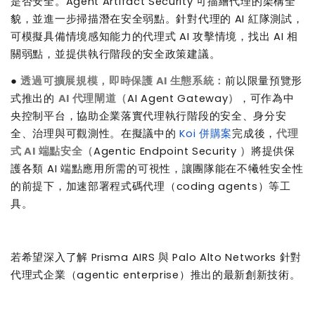
是否安全。
Agent Artifact Security
可描繪代理的架構全
貌，並進一步掃描潛在安全弱點。針對代理的
AI
紅隊測試，
可模擬具備情境感知能力的代理式
AI
攻擊情境，找出
AI
相
關弱點，並提供執行階段的安全政策建議。
●
透過可擴展規模，即時保護
AI
生態系統：
前以限量預覽形
式推出的
AI
代理閘道（
AI Agent Gateway
）
，可作為中
央控制平台，協助企業落實代理執行階段的安全、身分安
全、治理與可觀測性。在擬議中的
Koi
併購案
完成後，
代理
式
AI
端點安全（
Agentic Endpoint Security
）
將提供保
護各類
AI
端點應用所需的可視性，讓團隊能在不犧牲安全性
的前提下，加速部署程式碼代理（
coding agents
）等工
具。
若希望深入了解
Prisma AIRS
與
Palo Alto Networks
針對
代理式企業（
agentic enterprise
）推出的最新創新技術。