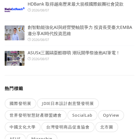
HDBank 取得越南歷來最大規模國際銀團社會貸款
2026/08/07
創智動能強化AI與經營雙軸競爭力 投資長受臺大EMBA
邀分享AI時代投資思維
2026/08/07
ASUSx三麗鷗耍酷聯萌 潮玩開學祭搶抱AI筆電！
2026/08/07
熱門標籤
國際發明展
JDIE日本設計創意暨發明展
世界發明智慧財產聯盟總會
SocialLab
OpView
中國文化大學
台灣發明商品促進協會
北市圖
ASUS
Microchip