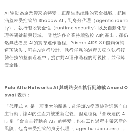
AI 驅動為企業帶來的轉變，正產生系統性的安全挑戰，範圍
涵蓋未受控管的 Shadow AI，到身分代理（agentic identi
ty）、執行階段安全性（runtime security）以及自動化管
理等關鍵新興領域。 雖然許多企業持續監控 AI的產出，卻仍
然無法看見 AI的實際運作過程。Prisma AIRS 3.0能夠彌補
這項缺失，可在AI進行設計、執行任務的過程與獨立執行複
雜任務的整個過程中，提供對AI運作過程的可視性，並保障
安全性。
Palo Alto Networks AI
與網路安全執行副總裁
Anand O
swal
表示：
「代理式 AI 是一項重大的躍進，能夠讓AI從單純對話邁向自
主行動，讓AI的生產力被重新定義。但這種從『會表達的 A
I』到『會自主行動的 AI』的轉變，也在工作過程中帶來新的
風險，包含未受控管的身分代理（ agentic identities），