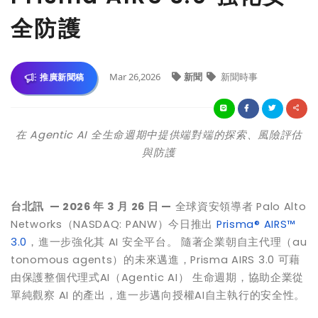
全防護
Mar 26,2026
新聞
新聞時事
推廣新聞稿
在
Agentic AI
全生命週期中提供端對端的探索、風險評估
與防護
台北訊
— 2026
年
3
月
26
日
—
全球資安領導者 Palo Alto
Networks（NASDAQ: PANW）今日推出
Prisma® AIRS™
3.0
，進一步強化其 AI 安全平台。 隨著企業朝自主代理（au
tonomous agents）的未來邁進，Prisma AIRS 3.0 可藉
由保護整個代理式AI（Agentic AI） 生命週期，協助企業從
單純觀察 AI 的產出，進一步邁向授權AI自主執行的安全性。