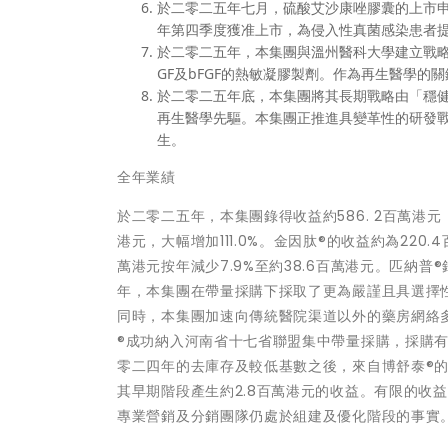
於二零二五年七月，硫酸艾沙康唑膠囊的上市
年第四季度獲准上市，為侵入性真菌感染患者
於二零二五年，本集團與溫州醫科大學建立戰略
GF及bFGF的熱敏凝膠製劑。作為再生醫學的
於二零二五年底，本集團將其長期戰略由「穩
再生醫學先驅。本集團正推進具變革性的研發
生。
全年業績
於二零二五年，本集團錄得收益約586. 2百萬港元，
港元，大幅增加111.0%。金因肽®的收益約為220
萬港元按年減少7.9%至約38.6百萬港元。匹納普®
年，本集團在帶量採購下採取了更為嚴謹且具選擇
同時，本集團加速向傳統醫院渠道以外的藥房網絡
®成功納入河南省十七省聯盟集中帶量採購，採購
零二四年的去庫存及較低基數之後，來自博舒泰®的收益
其早期階段產生約2.8百萬港元的收益。有限的收
專業營銷及分銷團隊仍處於組建及優化階段的事實