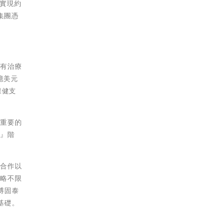
團實現約
集團憑
具有治療
億美元
保健支
中重要的
動』階
商合作以
戰略不限
博固泰
基礎。