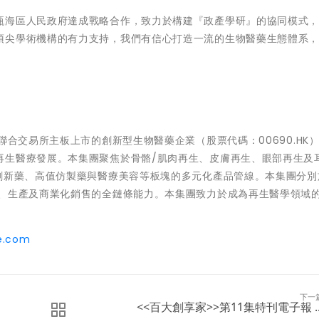
甌海區人民政府達成戰略合作，致力於構建『政產學研』的協同模式
頂尖學術機構的有力支持，我們有信心打造一流的生物醫藥生態體系
聯合交易所主板上市的創新型生物醫藥企業（股票代碼：00690.HK
再生醫療發展。本集團聚焦於骨骼/肌肉再生、皮膚再生、眼部再生及
物創新藥、高值仿製藥與醫療美容等板塊的多元化產品管線。本集團分別
發、生產及商業化銷售的全鏈條能力。本集團致力於成為再生醫學領域
ce.com
下一
<<百大創享家>>第11集特刊電子報 ..