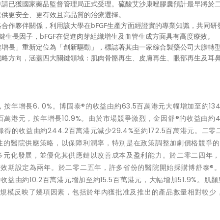
申請已獲國家藥品監督管理局正式受理。硫酸艾沙康唑膠囊預計最早將於
提供更安全、更有效且高品質的治療選擇。
合作夥伴關係，利用該大學在bFGF生產方面經證實的專業知識，共同研
關鍵生長因子，bFGF在促進肉芽組織增生及血管生成方面具有高度療效。
健增長」重新定位為「創新驅動」，標誌著其由一家綜合製藥公司大膽轉
戰略方向，涵蓋四大關鍵領域：肌肉骨骼再生、皮膚再生、眼部再生及耳
按年增長6. 0%。博固泰®的收益由約63.5百萬港元大幅增加至約134
.4百萬港元，按年增長10.9%。由於市場競爭激烈，金因舒®的收益由約41
錄得的收益由約244.2百萬港元減少29.4%至約172.5百萬港元。二零
性的醫院供應策略，以保障利潤率，特別是在政策調整加劇價格競爭
多元化發展，並優化其供應鏈以改善成本及盈利能力。於二零二四年
有效期設定為兩年。於二零二五年，許多省份的醫院開始採購博舒泰®
由約10.2百萬港元增加至約15.5百萬港元，大幅增加51.9%。肌顏
益規模反映了幾項因素，包括於年內獲批准及推出的產品數量相對較少
。