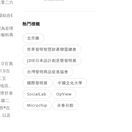
二零二六
發結合E
熱門標籤
型為全球
鼻喉科再
北市圖
世界發明智慧財產聯盟總會
JDIE日本設計創意暨發明展
.0百萬
.9百
台灣發明商品促進協會
二五
國際發明展
中國文化大學
的地區。
，博舒泰
SocialLab
OpView
。繼二
Microchip
永春分館
態®在
，以及