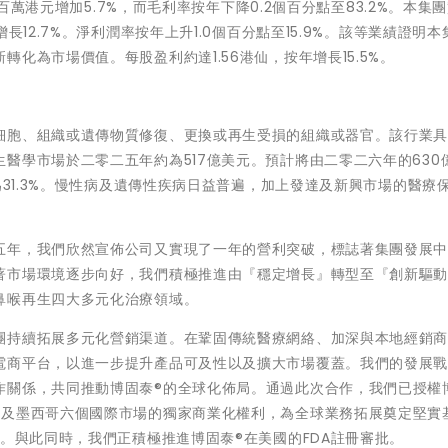
1百萬港元增加5.7%，而毛利率按年下降0.2個百分點至83.2%。本集
長12.7%。淨利潤率按年上升1.0個百分點至15.9%。該等業績證明本
化為市場價值。每股盈利約達1.56港仙，按年增長15.5%。
細胞、組織或遺傳物質修復、更換或再生受損的組織或器官。該行業
醫學市場於二零二五年約為517億美元。預計將由二零二六年的630
為31.3%。慢性病及遺傳性疾病日益普遍，加上發達及新興市場的醫療
五年，我們欣然宣佈公司又實現了一年的營利突破，標誌著集團發展
著市場環境逐步向好，我們積極推進由『穩定增長』轉型至『創新驅
鼻喉再生四大多元化治療領域。
團持續拓展多元化營銷渠道。在鞏固傳統醫療網絡、加深與本地經銷
電商平台，以進一步提升產品可及性以及擴大市場覆蓋。我們的發展
作關係，共同推動博固泰®的全球化佈局。通過此次合作，我們已授權
廷及墨西哥六個國際市場的獨家商業化權利，為全球業務拓展奠定堅實
益。與此同時，我們正積極推進博固泰®在美國的FDA註冊審批。