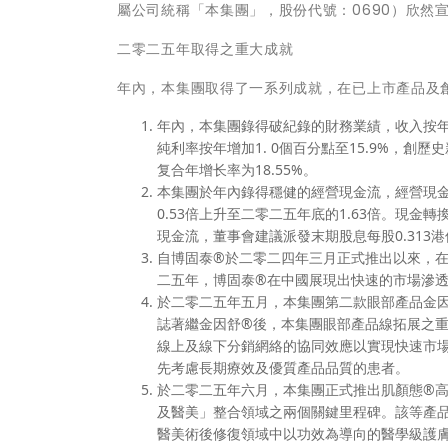
屬公司統稱「本集團」，股份代號：0690）欣然
二零二五年取得之重大成就
年內，本集團取得了一系列成就，在已上市產品及
年內，本集團錄得破紀錄的財務業績，收入按年增長6
純利率按年增加1. 0個百分點至15.9%，創歷
复合年增长率为18.55%。
本集團於年內錄得穩健的經營現金流，經營現金流
0.53倍上升至二零二五年底的1.63倍。現金
現金流，董事會建議派發末期股息每股0.313港
自博固泰®於二零二四年三月正式推出以來，
二五年，博固泰®在中國展現出快速的市場滲透率
於二零二五年五月，本集團第二款眼部產品金因
誌著繼金因舒®後，本集團眼部產品線拓展之
線上及線下分銷網絡的協同效應以實現快速市
先考慮長期療效及優質產品品質的患者。
於二零二五年六月，本集團正式推出肌顏態®高端
及醫美」整合領域之兩個關鍵里程碑。該等產
醫美術後修復領域中以功效為導向的醫學級護