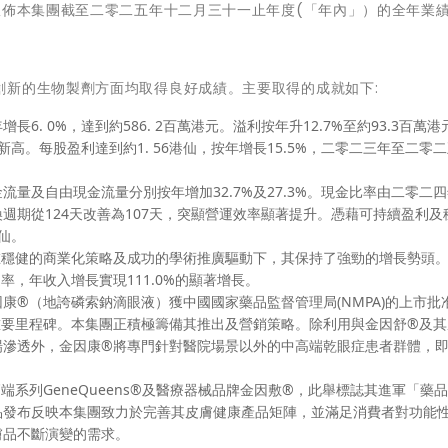
宣佈本集團截至二零二五年十二月三十一止年度(「年內」）的全年業
創新的生物製劑方面均取得良好成績。主要取得的成就如下:
. 0%，達到約586. 2百萬港元。溢利按年升12.7%至約93.3百萬港
史新高。每股盈利達到約1. 56港仙，按年增長15.5%，二零二三年至二零
量及自由現金流量分別按年增加32.7%及27.3%。現金比率由二零二
轉換週期從124天改善為107天，突顯營運效率顯著提升。憑藉可持續盈利及
仙。
在穩健的商業化策略及成功的學術推廣驅動下，其保持了強勁的增長勢頭
，年收入增長實現111.0%的顯著增長。
康®（地誇磷索鈉滴眼液）獲中國國家藥品監督管理局(NMPA)的上市批
重要里程碑。本集團正積極籌備其推出及營銷策略。除利用與金因舒®及其
場滲透外，金因康®將專門針對醫院場景以外的中高端乾眼症患者群體，
系列GeneQueens®及醫療器械品牌金因敷®，此舉標誌其進軍「藥
品發布反映本集團致力於完善其皮膚健康產品矩陣，並滿足消費者對功能
膚品不斷演變的需求。