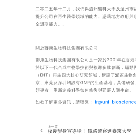
二零二五年十二月，我們與溫州醫科大學及溫州市
提升公司在再生醫學領域的能力。憑藉地方政府與
全週期能力。」
關於聯康生物科技集團有限公司
聯康生物科技集團有限公司是一家於2001年在香港
於以下一代合成生物學技術與複雜多肽創新，驅動
（ENT）再生四大核心研究領域，構建了涵蓋生
京、東莞及深圳均設有GMP的生產基地，具備研
領導者，重新定義科學如何修復與延展人類生命。
如欲了解更多資訊，請聯繫：
ir@uni-bioscien
上一篇
校慶變身宣導場！ 鐵路警察進臺東大學