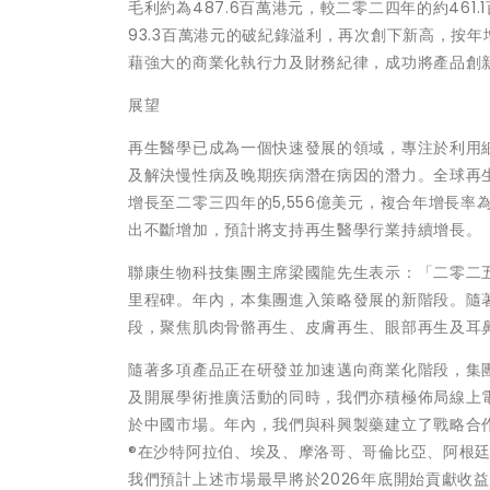
毛利約為487.6百萬港元，較二零二四年的約461.
93.3百萬港元的破紀錄溢利，再次創下新高，按年增
藉強大的商業化執行力及財務紀律，成功將產品創新轉
展望
再生醫學已成為一個快速發展的領域，專注於利用
及解決慢性病及晚期疾病潛在病因的潛力。全球再生
增長至二零三四年的5,556億美元，複合年增長率
出不斷增加，預計將支持再生醫學行業持續增長。
聯康生物科技集團主席梁國龍先生表示：「二零二
里程碑。年內，本集團進入策略發展的新階段。隨
段，聚焦肌肉骨骼再生、皮膚再生、眼部再生及耳
隨著多項產品正在研發並加速邁向商業化階段，集
及開展學術推廣活動的同時，我們亦積極佈局線上
於中國市場。年內，我們與科興製藥建立了戰略合
®在沙特阿拉伯、埃及、摩洛哥、哥倫比亞、阿根
我們預計上述市場最早將於2026年底開始貢獻收