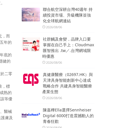
績。
聯合航空深耕台灣40週年 持
續投資市場、升級機隊並強
化全球航網連結
2026/08/06
元，而
社群觸及會變，品牌入口要
二五年的
掌握在自己手上：Cloudmax
匯智推出 .tw／.台灣網域限
四年底的
時優惠
穩健的
2026/08/06
。於二零
真健康醫療（02697.HK）與
天津具身智能創新中心達成
戰略合作 共建具身智能醫療
准，標
產業生態
成熟的
2026/08/06
即該等優
陳嘉樺Ella選擇Sennheiser
品、醫械
Digital 6000打造震撼動人的
性護膚及
青春狂歡
2026/08/06