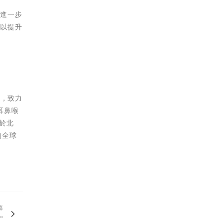
，進一步
，以提升
），致力
耳鼻喉
於北
的全球
篇
.