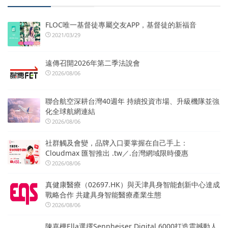
FLOC唯一基督徒專屬交友APP，基督徒的新福音
2021/03/29
遠傳召開2026年第二季法說會
2026/08/06
聯合航空深耕台灣40週年 持續投資市場、升級機隊並強
化全球航網連結
2026/08/06
社群觸及會變，品牌入口要掌握在自己手上：
Cloudmax 匯智推出 .tw／.台灣網域限時優惠
2026/08/06
真健康醫療（02697.HK）與天津具身智能創新中心達成
戰略合作 共建具身智能醫療產業生態
2026/08/06
陳嘉樺Ella選擇Sennheiser Digital 6000打造震撼動人