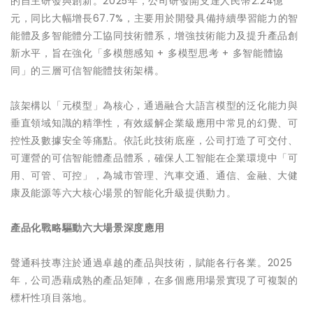
的自主研發與創新。2025年，公司研發開支達人民幣2.24億
元，同比大幅增長67.7%，主要用於開發具備持續學習能力的智
能體及多智能體分工協同技術體系，增強技術能力及提升產品創
新水平，旨在強化「多模態感知 + 多模型思考 + 多智能體協
同」的三層可信智能體技術架構。
該架構以「元模型」為核心，通過融合大語言模型的泛化能力與
垂直領域知識的精準性，有效緩解企業級應用中常見的幻覺、可
控性及數據安全等痛點。依託此技術底座，公司打造了可交付、
可運營的可信智能體產品體系，確保人工智能在企業環境中「可
用、可管、可控」，為城市管理、汽車交通、通信、金融、大健
康及能源等六大核心場景的智能化升級提供動力。
產品化戰略驅動六大場景深度應用
聲通科技專注於通過卓越的產品與技術，賦能各行各業。2025
年，公司憑藉成熟的產品矩陣，在多個應用場景實現了可複製的
標杆性項目落地。