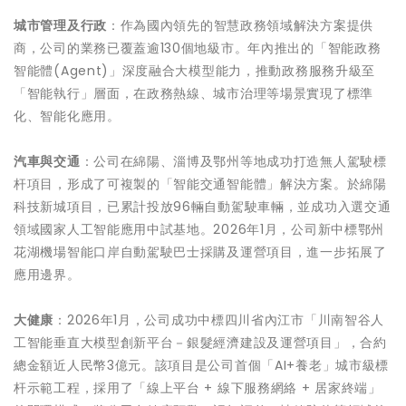
城市管理及行政
：作為國內領先的智慧政務領域解決方案提供
商，公司的業務已覆蓋逾130個地級市。年內推出的「智能政務
智能體(Agent)」深度融合大模型能力，推動政務服務升級至
「智能執行」層面，在政務熱線、城市治理等場景實現了標準
化、智能化應用。
汽車與交通
：公司在綿陽、淄博及鄂州等地成功打造無人駕駛標
杆項目，形成了可複製的「智能交通智能體」解決方案。於綿陽
科技新城項目，已累計投放96輛自動駕駛車輛，並成功入選交通
領域國家人工智能應用中試基地。2026年1月，公司新中標鄂州
花湖機場智能口岸自動駕駛巴士採購及運營項目，進一步拓展了
應用邊界。
大健康
：2026年1月，公司成功中標四川省內江市「川南智谷人
工智能垂直大模型創新平台－銀髮經濟建設及運營項目」，合約
總金額近人民幣3億元。該項目是公司首個「AI+養老」城市級標
杆示範工程，採用了「線上平台 + 線下服務網絡 + 居家終端」