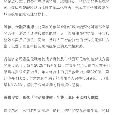
的閉環模式，將公司在健康預警、認知評估、情緒陪伴等領域的
AI小模型與智能體能力進行了產品化整合，形成了可快速複製的
城市級智能養老運營標杆。
通信、金融及能源
：公司在通信與金融領域持續深化與頭部企業
的合作，通過「通信服務智能體」與「金融服務智能體」提升服
務效率與用戶價值。同時，基於人工智能打造的智能充電解決方
案，已逐步整合中國及東南亞多國的充電樁網絡。
得益於公司產品化戰略的成功實施及市場對可信智能體解決方案
的高度認可，截至2025年12月31日，本集團的項目儲備及在手訂
單規模實現顯著增長。年末進行中的項目數量增加至320個，同
比增長41.6%；年末未付合約金額增加至人民幣10.49億元，同比
增長57.4%，體現了公司業務的持續擴張態勢。
未來展望：聚焦「可信智能體」生態，協同推進四大戰略
展望未來，公司將堅定圍繞「構建可信智能交互產業生態」的目