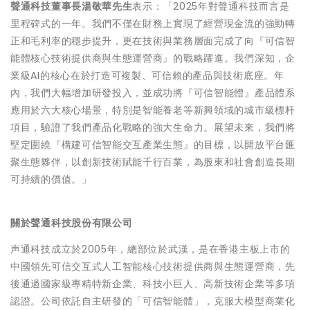
聲通科技
董事長湯敬華先生
表示：「2025年對聲通科技而言是
里程碑式的一年。我們不僅在財務上實現了經營現金流的強勁轉
正和毛利率的穩步提升，更在技術與業務層面完成了向『可信智
能體核心技術提供商與生態運營商』的戰略躍進。我們深知，企
業級AI的核心在於打造可複製、可信賴的產品與技術底座。年
內，我們大幅增加研發投入，並成功將『可信智能體』產品體系
應用於六大核心場景，特別是智能養老等新興領域的城市級標杆
項目，驗證了我們產品化戰略的強大生命力。展望未來，我們將
堅定圍繞『構建可信智能交互產業生態』的目標，以開放平台匯
聚生態夥伴，以創新技術賦能千行百業，為股東和社會創造長期
可持續的價值。」
關於聲通科技股份有限公司
声通科技成立於2005年，總部位於武漢，是在香港主板上市的
中國領先可信交互式人工智能核心技術提供商與生態運營商，先
後通過國家級專精特新企業、科技小巨人、高新技術企業等多項
認證。公司依託自主研發的「可信智能體」，克服大模型商業化