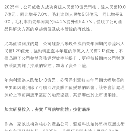
2025年，公司總收入成功突破人民幣10億元門檻，達人民幣10.0
7億元，同比增長7.0%。毛利達到人民幣5.51億元，同比增長8.
0%，毛利率由去年同期的54.2%提升至54.7%，體現了公司產
品與解決方案的卓越價值及成本管控的有效性。
尤為值得關注的是，公司經營活動現金流由去年同期的淨流出人
民幣1.29億元，強勁轉正至本年度的淨流入人民幣2.13億元，不
僅凸顯了公司整體業務運營效率的提升，更得益於期內公司對應
收賬款實施了持續的管控，加速了資金回籠。
年內利潤為人民幣1.40億元，公司淨利潤較去年同期大幅增長的
主要原因是消除了可贖回注資賬面值變動的影響，該等會計處理
源於上市前與股東簽訂的融資協議，其影響已於上市後消除。
加大研發投入，夯實「可信智能體」技術底座
作為一家以技術為核心的產品公司，聲通科技始終堅持底層技術