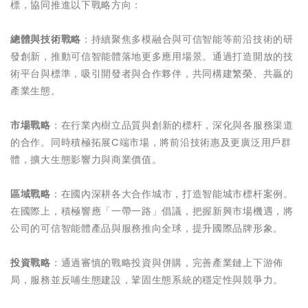
標，協同推進以下戰略方向：
總體與技術戰略
：持續聚焦多模融合與可信智能等前沿技術的研
發創新，推動可信智能體落地更多應用場景。通過打造開放的技
術平台與標準，吸引開發者與合作夥伴，共同構建繁榮、共贏的
產業生態。
市場戰略
：在行業內樹立品質與創新的標杆，深化與各服務渠道
的合作。同時積極拓展C端市場，將前沿技術惠及更廣泛用戶群
體，擴大生態影響力與商業價值。
區域戰略
：在國內深耕各大合作城市，打造智能城市標杆案例。
在國際上，積極響應「一帶一路」倡議，把握新興市場機遇，將
公司的可信智能體產品與服務推向全球，提升國際品牌形象。
投資戰略
：通過審慎的戰略投資與併購，完善產業鏈上下游佈
局，服務並反哺生態建設，鞏固生態系統的穩定性與競爭力。