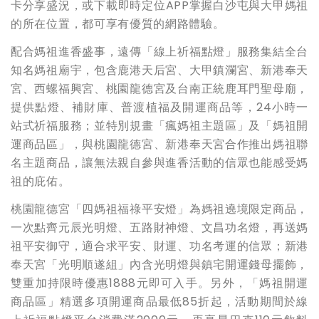
卡分享盛況，或下載即時定位APP掌握白沙屯與大甲媽祖
的所在位置，都可享有優質的網路體驗。
配合媽祖進香盛事，遠傳「線上祈福點燈」服務集結全台
知名媽祖廟宇，包含鹿港天后宮、大甲鎮瀾宮、新港奉天
宮、西螺福興宮、桃園龍德宮及台南正統鹿耳門聖母廟，
提供點燈、補財庫、普渡植福及開運商品等，24小時一
站式祈福服務；並特別規畫「瘋媽祖主題區」及「媽祖開
運商品區」，與桃園龍德宮、新港奉天宮合作推出媽祖聯
名主題商品，讓無法親自參與進香活動的信眾也能感受媽
祖的庇佑。
桃園龍德宮「四媽祖福祿平安燈」為媽祖遶境限定商品，
一次點齊元辰光明燈、五路財神燈、文昌功名燈，再送媽
祖平安御守，適合求平安、財運、功名考運的信眾；新港
奉天宮「光明順遂組」內含光明燈與鎮宅開運錢母擺飾，
雙重加持限時優惠1888元即可入手。另外，「媽祖開運
商品區」精選多項開運商品最低85折起，活動期間於線