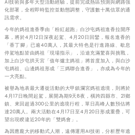
AI技術與多年大型活動經驗，提前完成熱區預測與網路強
化部署，全程即時監控並動態調整，守護數十萬信眾的通
訊需求。
今年的媽祖進香季由「粉紅超跑」白沙屯媽祖進香拉開序
幕，將於4月12日深夜起駕、4月20日回鑾，報名進香的
「香丁腳」已逾40萬人，其最大特色是行進路線、歇息
停駕地點皆由媽祖「現場指示」，沿途充滿驚喜與挑戰，
加上白沙屯拱天宮「值年爐主媽祖」將首度加入，與白沙
屯媽祖、山邊媽祖形成「三媽聯合進香」，亦成為今年的
一大亮點。
被譽為地表最大遷徙活動的大甲鎮瀾宮媽祖遶境，則將於
4月17日晚間起駕，展開為期9天8夜，橫跨四縣市、21鄉
鎮、來回超過300公里的遶境行程，單日高峰人數預估將
達20萬人。兩大活動在4月17日至4月20日形成重疊，可
望出現睽違近20年的「雙媽會」。
為因應龐大的移動式人潮，遠傳運用AI技術，分析歷年遶