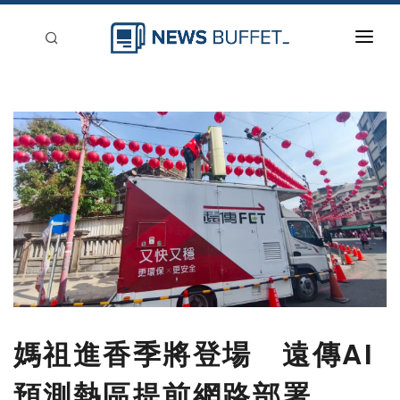
回到首頁
新聞稿分類
登入
刊登
媽祖進香季將登場 遠傳AI
預測熱區提前網路部署