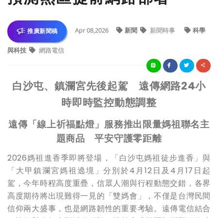
Apr 08,2026
新聞
新聞時事
科學
推廣新聞稿
與科技
網路電信
白沙屯、鎮瀾宮先後起駕 遠傳網路24小
時即時監控動態調整
遠傳「線上祈福點燈」服務推出限量媽祖聯名主
題商品 平安守護零距離
2026媽祖進香季即將登場，「白沙屯媽祖徒步進香」與
「大甲鎮瀾宮媽祖遶境」分別於4月12日及4月17日起
駕，今年時程高度重疊，信眾人潮與行程動態交錯，各界
高度期待將出現難得一見的「雙媽會」，不僅是台灣民間
信仰兩大盛事，也是網路韌性的重要考驗。遠傳電信結合