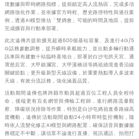
境數據與即時網路指標，提前鎖定高人流熱區，完成多項
網路強化作業，並依據官方時程、歷史路徑特性與過往案
例，透過AI模型推估「雙媽會」可能的時間及地區，提前
完成擴容與行動車部署。
此次遠傳共提前擴充超過600個基站容量、及進行4G/5
G話務參數調整，提升瞬時承載能力，並出動多輛行動通
訊車與布建數十站臨時基地台，部署於白沙屯拱天宮、通
霄慈后宮、大甲鎮瀾宮、大甲溪橋頭等媽祖繞境進香沿線
關鍵節點；更升級新型天線設備，於重要熱點導入多波束
天線，有效分流話務，強化涵蓋品質。
活動期間遠傳也將跨縣市動員超過百位工程人員全程待
命，後端更有百名網管與傳輸工程師，進行網路流量觀
察、障礙狀況排除等作業，特別是白沙屯媽祖進香路線高
度機動，遠傳於活動期間啟動24小時即時監控機制，隨
時依人流變化修正AI模型與網路配置，確保語音與數據服
務穩定不中斷，讓信眾不論進行直播、視訊通話、拍照打