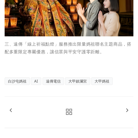
三、遠傳「線上祈福點燈」服務推出限量媽祖聯名主題商品，搭
配多重限定專屬優惠，讓信眾與平安守護零距離。
白沙屯媽祖
AI
遠傳電信
大甲鎮瀾宮
大甲媽祖