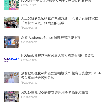
FLOC唯一基督徒專屬交友APP，基督徒的新福音
2021/03/29
天上父親的愛延續化作希望力量！ 六名子女捐贈家扶
「南投映全號」延續善的循環
2026/08/08
鎧應 AudienceSense 臉部辨識功能上市
2026/08/07
HDBank 取得越南歷來最大規模國際銀團社會貸款
2026/08/07
創智動能強化AI與經營雙軸競爭力 投資長受臺大EMBA
邀分享AI時代投資思維
2026/08/07
ASUSx三麗鷗耍酷聯萌 潮玩開學祭搶抱AI筆電！
2026/08/07