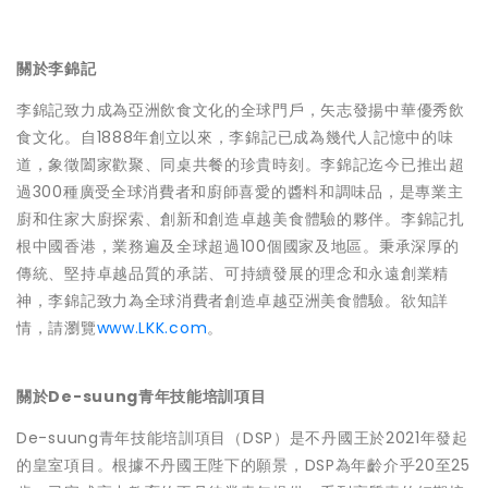
關於李錦記
李錦記致力成為亞洲飲食文化的全球門戶，矢志發揚中華優秀飲
食文化。自1888年創立以來，李錦記已成為幾代人記憶中的味
道，象徵闔家歡聚、同桌共餐的珍貴時刻。李錦記迄今已推出超
過300種廣受全球消費者和廚師喜愛的醬料和調味品，是專業主
廚和住家大廚探索、創新和創造卓越美食體驗的夥伴。李錦記扎
根中國香港，業務遍及全球超過100個國家及地區。秉承深厚的
傳統、堅持卓越品質的承諾、可持續發展的理念和永遠創業精
神，李錦記致力為全球消費者創造卓越亞洲美食體驗。欲知詳
情，請瀏覽
www.LKK.com
。
關於De-suung青年技能培訓項目
De-suung青年技能培訓項目（DSP）是不丹國王於2021年發起
的皇室項目。根據不丹國王陛下的願景，DSP為年齡介乎20至25