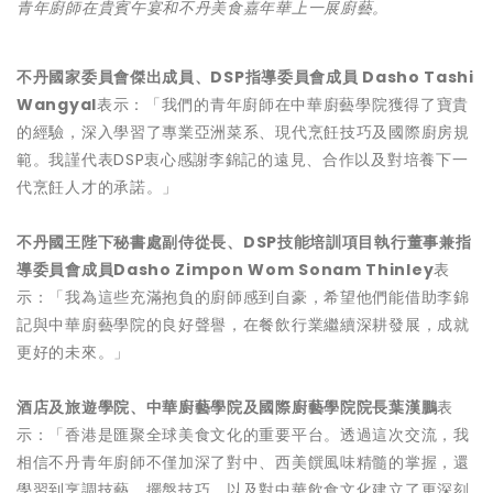
青年廚師在貴賓午宴和不丹美食嘉年華上一展廚藝。
不丹國家委員會傑出成員、
DSP
指導委員會成員
Dasho Tashi
Wangyal
表示：「我們的青年廚師在中華廚藝學院獲得了寶貴
的經驗，深入學習了專業亞洲菜系、現代烹飪技巧及國際廚房規
範。我謹代表DSP衷心感謝李錦記的遠見、合作以及對培養下一
代烹飪人才的承諾。」
不丹國王陛下秘書處副侍從長、
DSP
技能培訓項目執行董事兼指
導委員會成員
Dasho Zimpon Wom Sonam Thinley
表
示：「我為這些充滿抱負的廚師感到自豪，希望他們能借助李錦
記與中華廚藝學院的良好聲譽，在餐飲行業繼續深耕發展，成就
更好的未來。」
酒店及旅遊學院、中華廚藝學院及國際廚藝學院院長葉漢鵬
表
示：「香港是匯聚全球美食文化的重要平台。透過這次交流，我
相信不丹青年廚師不僅加深了對中、西美饌風味精髓的掌握，還
學習到烹調技藝、擺盤技巧，以及對中華飲食文化建立了更深刻