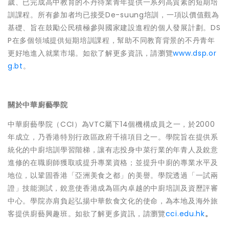
歲、已完成高中教育的不丹待業青年提供一系列高質素的短期培
訓課程。所有參加者均已接受De-suung培訓，一項以價值觀為
基礎、旨在鼓勵公民積極參與國家建設進程的個人發展計劃。DS
P在多個領域提供短期培訓課程，幫助不同教育背景的不丹青年
更好地進入就業市場。如欲了解更多資訊，請瀏覽
www.dsp.or
g.bt
。
關於中華廚藝學院
中華廚藝學院（CCI）為VTC屬下14個機構成員之一，於2000
年成立，乃香港特別行政區政府千禧項目之一。學院旨在提供系
統化的中廚培訓學習階梯，讓有志投身中菜行業的年青人及銳意
進修的在職廚師獲取或提升專業資格；並提升中廚的專業水平及
地位，以鞏固香港「亞洲美食之都」的美譽。學院透過「一試兩
證」技能測試，銳意使香港成為區內卓越的中廚培訓及資歷評審
中心。學院亦肩負起弘揚中華飲食文化的使命，為本地及海外旅
客提供廚藝興趣班。如欲了解更多資訊，請瀏覽
cci.edu.hk
。