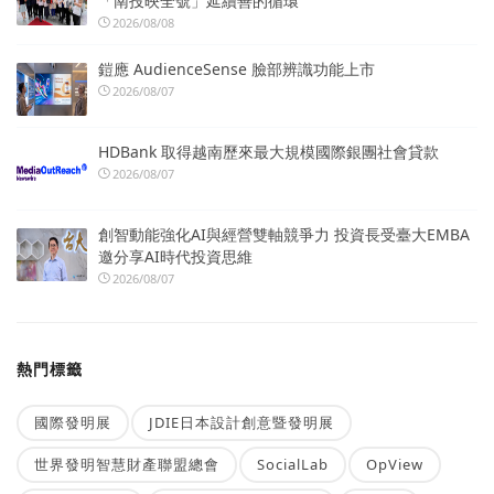
「南投映全號」延續善的循環
2026/08/08
鎧應 AudienceSense 臉部辨識功能上市
2026/08/07
HDBank 取得越南歷來最大規模國際銀團社會貸款
2026/08/07
創智動能強化AI與經營雙軸競爭力 投資長受臺大EMBA
邀分享AI時代投資思維
2026/08/07
熱門標籤
國際發明展
JDIE日本設計創意暨發明展
世界發明智慧財產聯盟總會
SocialLab
OpView