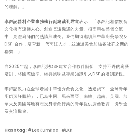
的理解。」
李錦記醬料企業事務執行副總裁
孔君道
表示：「李錦記相信飲食
文化擁有連接人心、創造長遠機遇的力量。很高興在整個交流
中，見證廚師們的熱情與成長。我們期待繼續與中華廚藝學院及
DSP 合作，培育新一代烹飪人才，並通過美食加強各社群之間的
聯繫。」
自2025年起，李錦記與DSP建立合作夥伴關係，支持不丹的廚藝
培訓，將國際標準、經典風味及專業知識引入DSP的培訓課程。
李錦記致力在全球發揚中華優秀飲食文化，透過旗下「全球青年
廚師烹飪體驗」，已為中國、馬來西亞、南韓、越南、英國、加
拿大及美國等地有志投身餐飲行業的青年提供廚藝教育、獎學金
及交流機會。
Hashtag:
#LeeKumKee #LKK