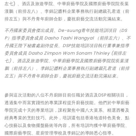
不丹國家委員會傑出成員、De-suung青年技能培訓項目（DS
P）指導委員會成員 Dasho Tashi Wangyal （前排左六）、不
丹國王陛下秘書處副侍從長、DSP技能培訓項目執行董事兼指導
委員會成員 Dasho Zimpon Wom Sonam Thinley (前排左
七) 、酒店及旅遊學院、中華廚藝學院及國際廚藝學院院長葉漢
鵬（前排左八）、李錦記醬料企業事務執行副總裁孔君道（前排
左五）與不丹青年廚師合影，慶祝廚藝交流活動完滿結束。
參與這次活動的八位不丹廚師目前任職於酒店及DSP相關項目，
透過集中而富實踐性的專業課程提升廚藝技能。他們於中華廚藝
學院完成十天的專業培訓，課程聚焦中國八大菜系、精選西餐及
經典粵菜的烹飪技巧。此外，培訓還包括香港地道特色美食、點
心技藝以及食物擺盤藝術等內容，所有培訓均獲中華廚藝學院、
國際廚藝學院、星廚管理學校及李錦記的導師悉心指導。