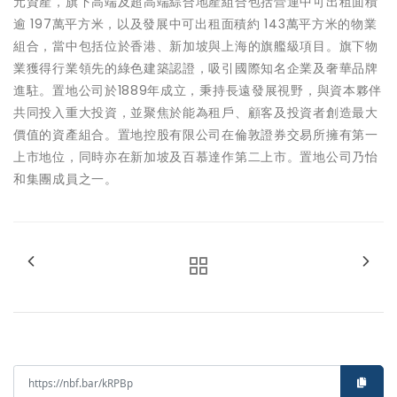
元資產，旗下高端及超高端綜合地產組合包括營運中可出租面積
逾 197萬平方米，以及發展中可出租面積約 143萬平方米的物業
組合，當中包括位於香港、新加坡與上海的旗艦級項目。旗下物
業獲得行業領先的綠色建築認證，吸引國際知名企業及奢華品牌
進駐。置地公司於1889年成立，秉持長遠發展視野，與資本夥伴
共同投入重大投資，並聚焦於能為租戶、顧客及投資者創造最大
價值的資產組合。置地控股有限公司在倫敦證券交易所擁有第一
上市地位，同時亦在新加坡及百慕達作第二上市。置地公司乃怡
和集團成員之一。