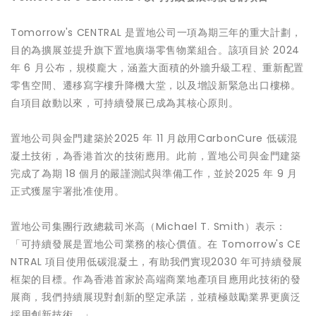
Tomorrow's CENTRAL 是置地公司一項為期三年的重大計劃，
目的為擴展並提升旗下置地廣塲零售物業組合。該項目於 2024
年 6 月公布，規模龐大，涵蓋大面積的外牆升級工程、重新配置
零售空間、遷移寫字樓升降機大堂，以及增設新緊急出口樓梯。
自項目啟動以來，可持續發展已成為其核心原則。
置地公司與金門建築於2025 年 11 月啟用CarbonCure 低碳混
凝土技術，為香港首次的技術應用。此前，置地公司與金門建築
完成了為期 18 個月的嚴謹測試與準備工作，並於2025 年 9 月
正式獲屋宇署批准使用。
置地公司集團行政總裁司米高（Michael T. Smith）表示：
「可持續發展是置地公司業務的核心價值。在 Tomorrow's CE
NTRAL 項目使用低碳混凝土，有助我們實現2030 年可持續發展
框架的目標。作為香港首家於高端商業地產項目應用此技術的發
展商，我們持續展現對創新的堅定承諾，並積極鼓勵業界更廣泛
採用創新技術。」