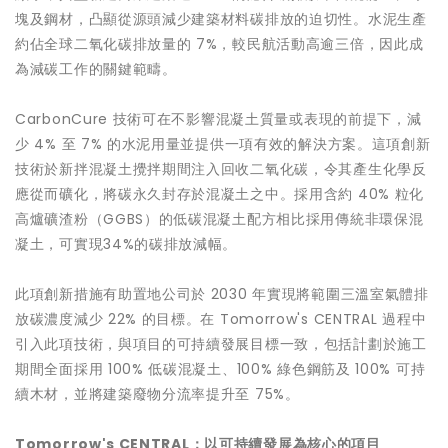
塊及鋼材，凸顯從源頭減少建築材料碳排放的迫切性。水泥生產
約佔全球二氧化碳排放量的 7%，較民航活動高逾三倍，因此成
為減碳工作的關鍵範疇。
CarbonCure 技術可在不影響混凝土質量或表現的前提下，減
少 4% 至 7% 的水泥用量並提供一項有效的解決方案。這項創新
技術於新拌混凝土攪拌期間注入回收二氧化碳，令其產生化學反
應從而礦化，將碳永久封存於混凝土之中。採用含約 40% 粒化
高爐礦渣粉（GGBS）的低碳混凝土配方相比採用傳統非環保混
凝土，可實現34%的碳排放減幅。
此項創新措施有助置地公司於 2030 年實現將範圍三溫室氣體排
放碳濃度減少 22% 的目標。在 Tomorrow's CENTRAL 過程中
引入此項技術，與項目的可持續發展目標一致，包括計劃於施工
期間全面採用 100% 低碳混凝土、100% 綠色鋼筋及 100% 可持
續木材，並將建築廢物分流率提升至 75%。
Tomorrow's CENTRAL
：以可持續發展為核心的項目