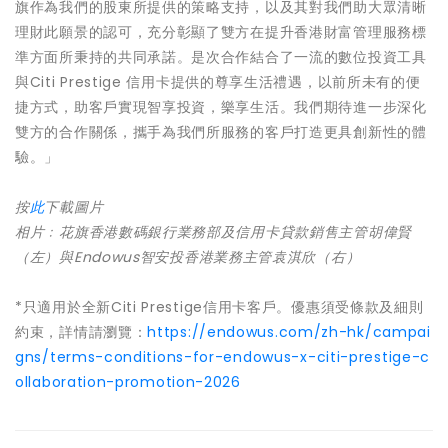
旗作為我們的股東所提供的策略支持，以及其對我們助大眾清晰
理財此願景的認可，充分彰顯了雙方在提升香港財富管理服務標
準方面所秉持的共同承諾。是次合作結合了一流的數位投資工具
與Citi Prestige 信用卡提供的尊享生活禮遇，以前所未有的便
捷方式，助客戶實現智享投資，樂享生活。我們期待進一步深化
雙方的合作關係，攜手為我們所服務的客戶打造更具創新性的體
驗。」
按
此
下載圖片
相片﹕花旗香港數碼銀行業務部及信用卡貸款銷售主管胡偉賢
（左）與
Endowus
智安投香港業務主管袁淇欣（右）
*只適用於全新Citi Prestige信用卡客戶。優惠須受條款及細則
約束，詳情請瀏覽：
https://endowus.com/zh-hk/campai
gns/terms-conditions-for-endowus-x-citi-prestige-c
ollaboration-promotion-2026