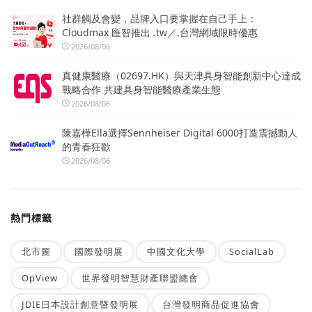
社群觸及會變，品牌入口要掌握在自己手上：
Cloudmax 匯智推出 .tw／.台灣網域限時優惠
2026/08/06
真健康醫療（02697.HK）與天津具身智能創新中心達成
戰略合作 共建具身智能醫療產業生態
2026/08/06
陳嘉樺Ella選擇Sennheiser Digital 6000打造震撼動人
的青春狂歡
2026/08/06
熱門標籤
北市圖
國際發明展
中國文化大學
SocialLab
OpView
世界發明智慧財產聯盟總會
JDIE日本設計創意暨發明展
台灣發明商品促進協會