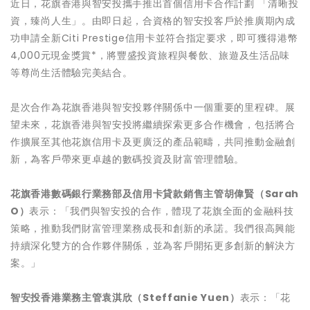
近日，花旗香港與智安投攜手推出首個信用卡合作計劃 「清晰投
資，臻尚人生」。由即日起，合資格的智安投客戶於推廣期內成
功申請全新Citi Prestige信用卡並符合指定要求，即可獲得港幣
4,000元現金獎賞*，將豐盛投資旅程與餐飲、旅遊及生活品味
等尊尚生活體驗完美結合。
是次合作為花旗香港與智安投夥伴關係中一個重要的里程碑。展
望未來，花旗香港與智安投將繼續探索更多合作機會，包括將合
作擴展至其他花旗信用卡及更廣泛的產品範疇，共同推動金融創
新，為客戶帶來更卓越的數碼投資及財富管理體驗。
花旗香港數碼銀行業務部及信用卡貸款銷售主管胡偉賢
（
Sarah
O
）
表示：「我們與智安投的合作，體現了花旗全面的金融科技
策略，推動我們財富管理業務成長和創新的承諾。我們很高興能
持續深化雙方的合作夥伴關係，並為客戶開拓更多創新的解決方
案。」
智安投香港業務主管袁淇欣（
Steffanie Yuen
）
表示：「花