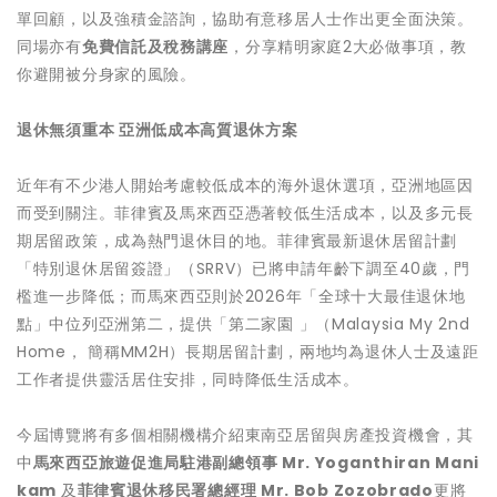
單回顧，以及強積金諮詢，協助有意移居人士作出更全面決策。
同場亦有
免費信託及稅務講座
，分享精明家庭2大必做事項，教
你避開被分身家的風險。
退休無須重本 亞洲低成本高質退休方案
近年有不少港人開始考慮較低成本的海外退休選項，亞洲地區因
而受到關注。菲律賓及馬來西亞憑著較低生活成本，以及多元長
期居留政策，成為熱門退休目的地。菲律賓最新退休居留計劃
「特別退休居留簽證」（SRRV）已將申請年齡下調至40歲，門
檻進一步降低；而馬來西亞則於2026年「全球十大最佳退休地
點」中位列亞洲第二，提供「第二家園 」（Malaysia My 2nd
Home， 簡稱MM2H）長期居留計劃，兩地均為退休人士及遠距
工作者提供靈活居住安排，同時降低生活成本。
今屆博覽將有多個相關機構介紹東南亞居留與房產投資機會，其
中
馬來西亞旅遊促進局駐港副總領事
Mr. Yoganthiran Mani
kam
及
菲律賓退休移民署總經理
Mr. Bob Zozobrado
更將