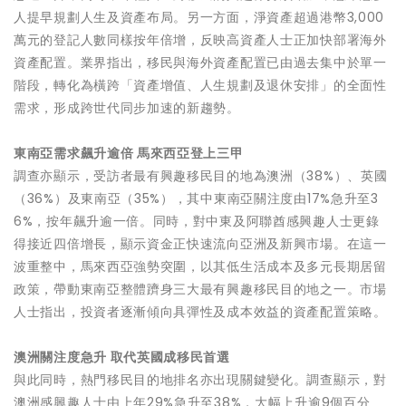
人提早規劃人生及資產布局。另一方面，淨資產超過港幣3,000
萬元的登記人數同樣按年倍增，反映高資產人士正加快部署海外
資產配置。業界指出，移民與海外資產配置已由過去集中於單一
階段，轉化為橫跨「資產增值、人生規劃及退休安排」的全面性
需求，形成跨世代同步加速的新趨勢。
東南亞需求飆升逾倍 馬來西亞登上三甲
調查亦顯示，受訪者最有興趣移民目的地為澳洲（38%）、英國
（36%）及東南亞（35%），其中東南亞關注度由17%急升至3
6%，按年飆升逾一倍。同時，對中東及阿聯酋感興趣人士更錄
得接近四倍增長，顯示資金正快速流向亞洲及新興市場。在這一
波重整中，馬來西亞強勢突圍，以其低生活成本及多元長期居留
政策，帶動東南亞整體躋身三大最有興趣移民目的地之一。市場
人士指出，投資者逐漸傾向具彈性及成本效益的資產配置策略。
澳洲關注度急升 取代英國成移民首選
與此同時，熱門移民目的地排名亦出現關鍵變化。調查顯示，對
澳洲感興趣人士由上年29%急升至38%，大幅上升逾9個百分