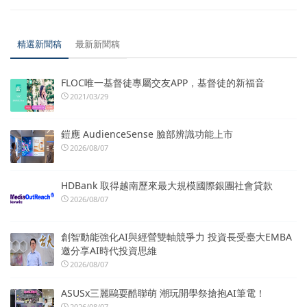
精選新聞稿
最新新聞稿
FLOC唯一基督徒專屬交友APP，基督徒的新福音
2021/03/29
鎧應 AudienceSense 臉部辨識功能上市
2026/08/07
HDBank 取得越南歷來最大規模國際銀團社會貸款
2026/08/07
創智動能強化AI與經營雙軸競爭力 投資長受臺大EMBA
邀分享AI時代投資思維
2026/08/07
ASUSx三麗鷗耍酷聯萌 潮玩開學祭搶抱AI筆電！
2026/08/07