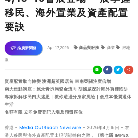
移民、海外置業及資產配置
要訣
Apr 17,2026
商品與服務
商業
房地
推廣新聞稿
產
資產配置取向轉變 澳洲超英國居首 東南亞關注度倍增
兩大焦點講座：施永青拆局資金流向 胡國威探討海外買樓陷阱
專家拆解移民四大迷思｜教你避過分身家風險｜低成本優質退休
生活
名額有限 立即免費登記入場及預留座位
香港 -
Media OutReach Newswire
- 2026年4月16日 - 在
港人移民與海外資產配置出現明顯轉向之際，
《第七屆
IMPEX