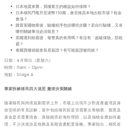
日本地震來襲，買樓業主的權益如何保障？
日本移民門檻升至港幣150萬，會否推高本地出租市場？租金
會漲？
購置英國物業後，驗樓程序包括哪些步驟？若自行驗樓，又有
哪些關鍵事項必須留意？
英國遇到租霸後，報警真的有用嗎？有沒有「超級保險」防租
霸？
泰國買樓就能拿長居簽證？有可能簽證被拒絕？
日期：4月18日（星期六）
時間：11am - 12pm
地點：Stage A
專家拆解移民四大迷思 釐清決策關鍵
隨著移民與跨境規劃需求上升，市場上出現不少對資產處理及身
份安排的常見誤解，當中包括移民前是否需要出售物業、股票及
基金是否需要清倉、保險能否於海外理賠，以及強積金應如何處
理，不少決策涉及稅務及長期資產配置策略。專家指出，移民並