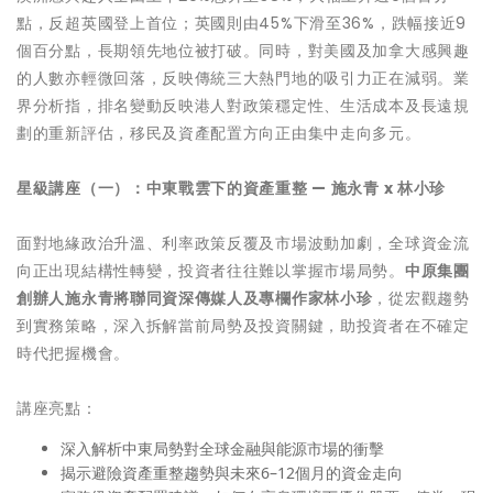
點，反超英國登上首位；英國則由45%下滑至36%，跌幅接近9
個百分點，長期領先地位被打破。同時，對美國及加拿大感興趣
的人數亦輕微回落，反映傳統三大熱門地的吸引力正在減弱。業
界分析指，排名變動反映港人對政策穩定性、生活成本及長遠規
劃的重新評估，移民及資產配置方向正由集中走向多元。
星級講座（一）：中東戰雲下的資產重整
—
施永青
x
林小珍
面對地緣政治升溫、利率政策反覆及市場波動加劇，全球資金流
向正出現結構性轉變，投資者往往難以掌握市場局勢。
中原集團
創辦人施永青將聯同資深傳媒人及專欄作家林小珍
，從宏觀趨勢
到實務策略，深入拆解當前局勢及投資關鍵，助投資者在不確定
時代把握機會。
講座亮點：
深入解析中東局勢對全球金融與能源市場的衝擊
揭示避險資產重整趨勢與未來6–12個月的資金走向