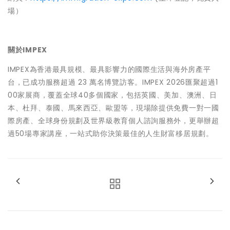
場）
關於IMPEX
IMPEX為香港最具規模、最具影響力的國際生活與海外房產平
台，已成功服務超過 23 萬名博覽訪客。IMPEX 2026匯聚超過1
00家展商，覆蓋全球40多個國家，包括英國、美加、澳洲、日
本、杜拜、泰國、馬來西亞、歐盟等，現場除提供免費一對一國
際房產、全球⾝份規劃及世界級教育個人諮詢服務外，更舉辦超
過50場專家講座，一站式助你決策最佳的人生財富移居規劃。