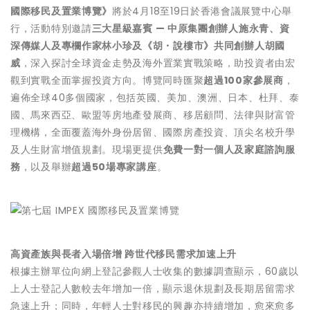
國際移民及置業博覽》
將於4月18至19日於香港會議展覽中心舉
行，活動特別邀請
三大星級嘉賓
—
中原集團創辦人施永青、資
深傳媒人及專欄作家林小珍及《胡・說樓市》共同創辦人胡國
威
，深入探討全球資金走勢及海外置業實戰策略，助投資者由宏
觀到實戰全面掌握投資方向。博覽同時匯聚
超過
100
家參展商
，
遍佈全球40多個國家，包括英國、美加、澳洲、日本、杜拜、泰
國、馬來西亞、歐盟等房地產發展商、移居顧問、法律與財富管
理機構，全面覆蓋海外身份居留、國際房產投資、頂尖名校升學
及人生財富增值規劃。現場更提供
免費一對一個人及家庭諮詢服
務
，以及舉辦
超過
50
場專家講座
。
高資產族與長者入場倍增 跨世代移民需求加速上升
根據主辦單位向網上登記參觀人士收集的數據調查顯示，60歲以
上人士登記人數較去年增加一倍，顯示退休規劃及長期居留需求
急速上升；同時，年輕人士對移民的興趣亦持續增加，愈來愈多