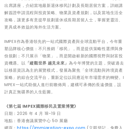
出席講座，介紹當地最新退休移民計劃及長期居留方案，詳細講
解簽證申請流程與投資策略、物業及資產規劃，以及當地生活全
攻略，讓更多有意提早規劃退休或長期居留人士，掌握更靈活、
更具成本效益的海外生活方案。
IMPEX作為香港領先的一站式國際資產與全球流動平台，今年重
塑品牌核心價值：不只推銷「移⺠」，而是提供策略性選擇與⾝
份規劃；不只展⽰「物業」，而是開啟嶄新的國際視野與財富投
資機遇。以
「縱觀世界 越見未來」
為今年博覽的主題，突破過去
以移居資訊為主的展覽模式，發展為聚焦「全球流動與跨境資產
策略」的綜合交流平台，重新定位以回應近年市場需求的轉變。I
MPEX一站式助個人進行前瞻佈局，建構可承傳的長遠價值，設
計真正無疆界的人生藍圖。
《第七屆
IMPEX
國際移民及置業博覽》
日期：2026 年 4 月 18-19 日
地點：香港會議展覽中心 5G 展廳
網頁：
https://immigration-expo.com
(立即登記，免費入