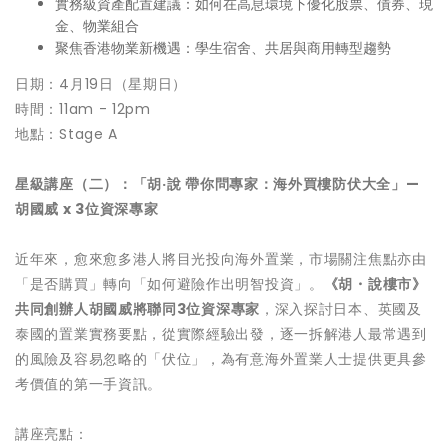
實務級資產配置建議：如何在高息環境下優化股票、債券、現
金、物業組合
聚焦香港物業新機遇：學生宿舍、共居與商用轉型趨勢
日期：4月19日（星期日）
時間：11am - 12pm
地點：Stage A
星級講座（二）：「胡
·
說 帶你問專家：海外買樓防伏大全」
—
胡國威
x 3
位資深專家
近年來，愈來愈多港人將目光投向海外置業，市場關注焦點亦由
「是否購買」轉向「如何避險作出明智投資」。
《胡・說樓市》
共同創辦人胡國威將聯同
3
位資深專家
，深入探討日本、英國及
泰國的置業實務要點，從實際經驗出發，逐一拆解港人最常遇到
的風險及容易忽略的「伏位」，為有意海外置業人士提供更具參
考價值的第一手資訊。
講座亮點：