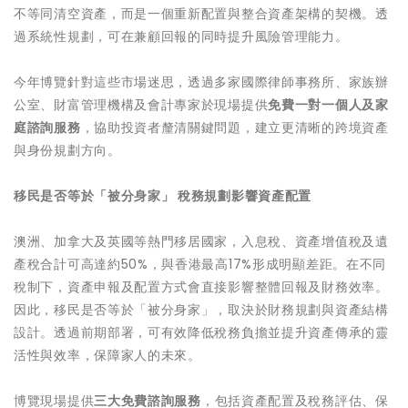
不等同清空資產，而是一個重新配置與整合資產架構的契機。透
過系統性規劃，可在兼顧回報的同時提升風險管理能力。
今年博覽針對這些市場迷思，透過多家國際律師事務所、家族辦
公室、財富管理機構及會計專家於現場提供
免費一對一個人及家
庭諮詢服務
，協助投資者釐清關鍵問題，建立更清晰的跨境資產
與身份規劃方向。
移民是否等於「被分身家」 稅務規劃影響資產配置
澳洲、加拿大及英國等熱門移居國家，入息稅、資產增值稅及遺
產稅合計可高達約50%，與香港最高17%形成明顯差距。在不同
稅制下，資產申報及配置方式會直接影響整體回報及財務效率。
因此，移民是否等於「被分身家」，取決於財務規劃與資產結構
設計。透過前期部署，可有效降低稅務負擔並提升資產傳承的靈
活性與效率，保障家人的未來。
博覽現場提供
三大免費諮詢服務
，包括資產配置及稅務評估、保