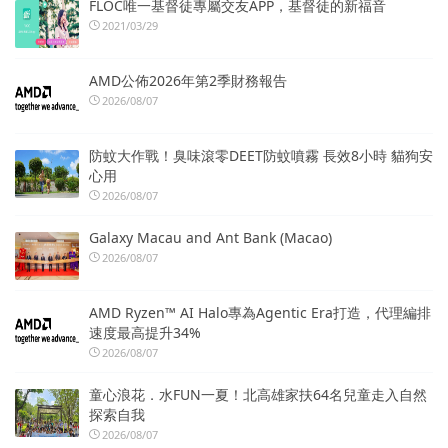
FLOC唯一基督徒專屬交友APP，基督徒的新福音
2021/03/29
AMD公佈2026年第2季財務報告
2026/08/07
防蚊大作戰！臭味滾零DEET防蚊噴霧 長效8小時 貓狗安
心用
2026/08/07
Galaxy Macau and Ant Bank (Macao)
2026/08/07
AMD Ryzen™ AI Halo專為Agentic Era打造，代理編排
速度最高提升34%
2026/08/07
童心浪花．水FUN一夏！北高雄家扶64名兒童走入自然
探索自我
2026/08/07