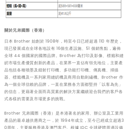
關於兄弟國際（香港）
日本 Brother 始創於 1908年，時至今日已經超過 110 年歷史，
現已發展成在全球各地設有 16個生產設施、51 個銷售點，遍佈
全球 44 個國家的國際品牌。Brother 為打印及影像、標籤和縫
紉市場生產優質創新的產品，在業界一直佔有領先地位，主要產
品包括各種噴墨及鐳射打印機、多功能打印機、傳真機、掃描
器、標籤機及一系列家用縫紉機及商用自動刺繡機。Brother 作
為一個全球信賴的品牌，一直在業務各方面都堅持「以客為先」
的信念，更藉著全面而高質素的解決方案繼續迎合我們的客戶各
式各樣的需要及市場更多的挑戰。
Brother 兄弟國際（香港）是本港著名的家用、辦公室及工業用
產品的最卓越供應商之一，於 1994年成立，至今已經成立超過3
0周年，主要服務香港及澳門客戶。根據 IDC 全球硬體周邊設備