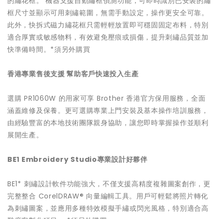
的繡花框。 機器支援自動繡框偵測功能，可即時識別已安裝的繡
框尺寸並顯示可用刺繡範圍，無需手動設定，操作更安全可靠。
此外，快拆式磁力繡花框只需輕輕放置即可穩固固定布料，特別
適合厚實或敏感物料，有效避免壓痕或損傷，提升刺繡品質並加
快準備時間。*須另外購買
香港專業售後支援 幫助客戶快速投入生產
選購 PR1060W 的用家可享 Brother 香港官方保用服務，全面
涵蓋維修及保養。更可選購專業上門安裝及基本操作培訓服務，
由經驗豐富的本地技術團隊親身協助，讓您即時掌握操作並順利
展開生產。
BE1 Embroidery Studio
專業設計好夥伴
BE1* 刺繡設計軟件功能強大，不僅支援高精度複雜圖案創作，更
完整整合 CorelDRAW® 向量編輯工具。用戶可輕鬆將照片轉化
為刺繡圖案，並應用多種特效模擬手繡或閃光風格，特別適合高