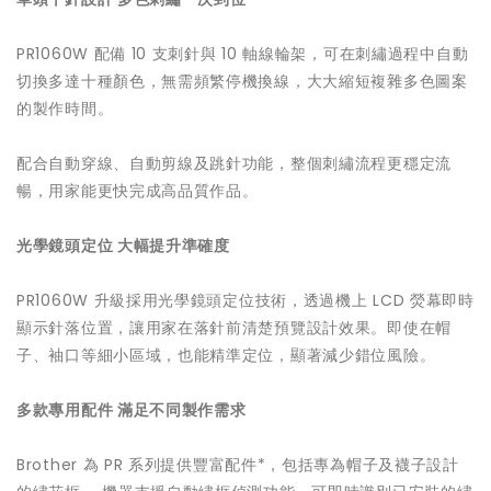
PR1060W 配備 10 支刺針與 10 軸線輪架，可在刺繡過程中自動
切換多達十種顏色，無需頻繁停機換線，大大縮短複雜多色圖案
的製作時間。
配合自動穿線、自動剪線及跳針功能，整個刺繡流程更穩定流
暢，用家能更快完成高品質作品。
光學鏡頭定位 大幅提升準確度
PR1060W 升級採用光學鏡頭定位技術，透過機上 LCD 熒幕即時
顯示針落位置，讓用家在落針前清楚預覽設計效果。即使在帽
子、袖口等細小區域，也能精準定位，顯著減少錯位風險。
多款專用配件 滿足不同製作需求
Brother 為 PR 系列提供豐富配件*，包括專為帽子及襪子設計