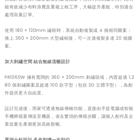
能有效減少布料浪費及重複上框工序，大幅提升產能，特別適合
處理高量訂單。
使用 180 × 130mm 繡框時，系統自動複製成 4 個相同圖案；
換上 360 × 200mm 大型繡框後，可一次過複製多達 20 個圖
案。
加大刺繡空間 結合無線流暢設計
PR1060W 擁有寬闊的 360 × 200mm 刺繡區域，內置超過 1,2
80 個刺繡圖案及超過 100 款字型（包括 3D 立體字型），為創
作提供更大自由度。
設計完成後，用家可透過無線傳輸功能，直接由手提電腦或智能
手機將檔案傳送至機器，省去繁瑣的傳檔步驟，讓個人創作及企
業批量生產都更加高效順暢。
單頭十針設計 多色刺繡一次到位