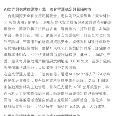
AI防詐與智慧維運雙引擎 強化營運穩定與風險控管
「台北國際安全科技應用博覽會」定位為亞太最聚焦「安全科技
╳ 智慧應用」的平台，展現新世代安全技術與產業營運流程的深
度整合。隨著詐騙手法日益多元，遠傳推出「打詐智靈」AI防詐
平台，整合語音、簡訊、網路與資安防護技術，打造全方位的防
詐守護網，守護用戶的財產與資訊安全。遠傳運用AI進行即時分
析與端到端阻擋機制，建構可規模化的智慧防詐體系，詐騙偵測
準確率達95%，並可快速辨識新型詐騙樣態。此外，「防駭心守
護」服務每月協助用戶攔阻惡意網址逾 3,000萬次，並累計阻絕
近萬個非法基地台，大幅降低用戶受害風險。
在企業營運支援上，「遠傳智靈」透過AI Agent導入7×24小時
自動化維運機制，整合監控資料與歷史事件紀錄，協助 IT 團隊
由被動應對轉為主動管理，目前已支援約 400 套系統運作，事
件分析人力需求降低約三成，顯著提升系統穩定度與應變效率。
同時，在客服場域透過自然語言處理與知識庫整合，強化第一線
應答品質與一致性，預估每年可節省約 5,400 萬元人力成本。