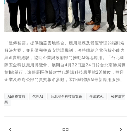
「遠傳智靈」提供涵蓋雲地整合、應用服務及營運管理的端到端
解決方案，並具備完整資安防護機制，將持續結合電信核心能力
與AI實戰經驗，協助企業與政府部門推動AI落地應用。「台北國
際安全科技應用博覽會」展期自4月22日至24日於台北南港展覽
館1館舉行，遠傳展區位於次世代通訊科技應用館231攤位，歡迎
企業及政府公部門貴賓報名參觀，零距離體驗AI最新應用服務。
AI商模實戰
代理AI
台北安全科技博覽會
生成式AI
AI解決方
案