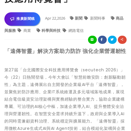
Apr 22,2026
新聞
新聞時事
商品
推廣新聞稿
與服務
商業
科學與科技
網路電信
「遠傳智靈」解決方案助力防詐 強化企業營運韌性
第27屆「台北國際安全科技應用博覽會（secutech 2026）」
今（22）日熱鬧登場，今年大會以「智慧前瞻安防：創新驅動韌
性」為主題，遠傳展出自主開發的企業級AI平台「遠傳智靈」，
並聚焦於防詐應用、企業IT系統維運及多元場域落地成果，展現
結合電信級資安治理架構與實務經驗的整合實力，協助企業建構
專屬、可治理的AI核心中樞，加速企業導入AI、提升整體安全治
理與營運韌性。在智慧安全需求持續升溫下，政府與企業導入AI
的同時需兼顧資料治理、系統穩定與擴展能力。「遠傳智靈」採
用微軟Azure生成式AI與AI Agent技術，結合模組化架構與企業