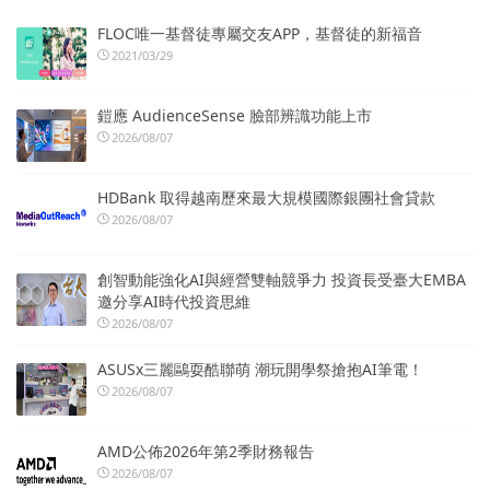
FLOC唯一基督徒專屬交友APP，基督徒的新福音
2021/03/29
鎧應 AudienceSense 臉部辨識功能上市
2026/08/07
HDBank 取得越南歷來最大規模國際銀團社會貸款
2026/08/07
創智動能強化AI與經營雙軸競爭力 投資長受臺大EMBA
邀分享AI時代投資思維
2026/08/07
ASUSx三麗鷗耍酷聯萌 潮玩開學祭搶抱AI筆電！
2026/08/07
AMD公佈2026年第2季財務報告
2026/08/07