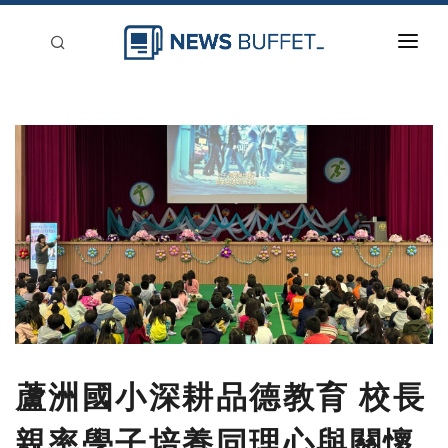
回到首頁
新聞稿分類
登入
刊登
蘆洲國小深耕品德教育 校長
親率學子培養同理心與關懷