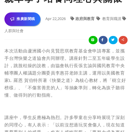
Apr 22,2026
政府與教育
教育與職涯
推廣新聞稿
人群與社會
本次活動由蘆洲國小向見賢思琪教育基金會申請專案，並攜
手台灣快樂之道協會共同辦理。講座針對二至五年級學生設
計，跳脫枯燥的說教，由協會執行長張玄諭與國民教育中央
輔導團人權議題分團委員李惠芬老師主講，運用以美國教育
家L. 羅恩 賀伯特所著《快樂之道》為核心教材，將「樹立好
榜樣」、「不傷害善意的人」等抽象準則，轉化為孩子聽得
懂、做得到的行動指南。
講座中，學生反應極為熱烈。許多學童在分享時展現了深刻
的同理心，有人表示：「以前沒想過玩笑會傷人，現在知道