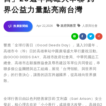
界公益力量點亮南台灣
Apr 22,2026
政府與教育
人群與社會
推廣新聞稿
響應「全球行善日（Good Deeds Day）」邁入20週年，
高雄市今（19）日於高雄車站中圓廣場盛大舉行慶祝活動。
由GOOD DEEDS DAY、高雄市政府社會局、中華民國志工
總會、高雄市志願服務協會及尊邑建設等單位共同發起，串
聯多個公益團體與志工組織，展現「台灣領航、與世界同
步」的行善決心，讓善的語言跨越國界，從高雄向世界擴
散。
全球行善日由以色列慈善家莎莉·艾利森（Sari Arison）女士
發起，核心理念在於「小小善行，成就偉大改變」。高雄自2