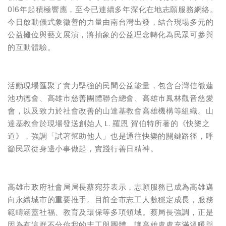
016年起積極響應，至今已連續多年深化在地志願服務網絡。
今日啟動儀式象徵善的力量由南台灣出發，結合現場多元的
公益攤位與藝文展演，將抽象的公益理念轉化為民眾可參與
的互動體驗。
活動現場匯聚了實力堅強的民間公益能量，包含台灣信徹蓮
池功德會、高雄市慈善團體聯合總會、高雄市鳳林觀音慈愛
會，以及致力於社會改善的山達基教會高雄機構等組織。山
達基教會於現場發送創始人 L. 羅恩 賀伯特所著的《快樂之
道》，強調「試著幫助他人」也是通往快樂的關鍵路徑，呼
籲民眾從身邊小事做起，實踐行善日精神。
高雄市政府社會局局長蔡宛芬表示，志願服務已成為高雄邁
向永續城市的重要推手。目前全市志工人數穩定成長，服務
範疇涵蓋社福、教育及環保等多項領域。蔡局長強調，正是
因為有這群不分你我的志工與團體，讓高雄處處充滿溫暖與