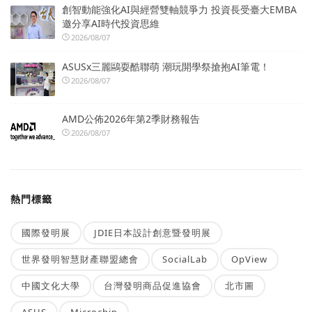
創智動能強化AI與經營雙軸競爭力 投資長受臺大EMBA
邀分享AI時代投資思維
2026/08/07
ASUSx三麗鷗耍酷聯萌 潮玩開學祭搶抱AI筆電！
2026/08/07
AMD公佈2026年第2季財務報告
2026/08/07
熱門標籤
國際發明展
JDIE日本設計創意暨發明展
世界發明智慧財產聯盟總會
SocialLab
OpView
中國文化大學
台灣發明商品促進協會
北市圖
ASUS
Microchip