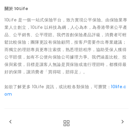
關於 10Life
10Life 是一個一站式保險平台，致力實現公平保險。由保險業專
業人士創立，10Life 以科技為綱，人心為本，為香港帶來公平產
品、公平銷售、公平理賠。我們首創保險產品評級，消費者可輕
鬆比較保險；團隊更設有保險顧問，按客戶需要作出專業建議；
而獨立的理賠專員更專注索償，熟悉理賠程序，協助受保人獲得
公平賠償，如有不公便向保險公司據理力爭。我們涵蓋比較、投
保與索償，目標是讓客人無論是買保險或進行理賠時，都獲得最
好的保障，讓消費者「買得啱，賠得足」。
如欲了解更多 10Life 資訊，或比較各類保險，可瀏覽：
10life.c
om