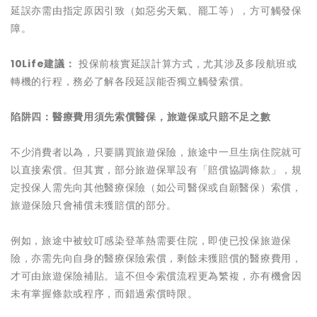
延誤亦需由指定原因引致（如惡劣天氣、罷工等），方可觸發保
障。
10Life
建議：
投保前核實延誤計算方式，尤其涉及多段航班或
轉機的行程，務必了解各段延誤能否獨立觸發索償。
陷阱四：
醫療費用須先索償醫保，旅遊保或只賠不足之數
不少消費者以為，只要購買旅遊保險，旅途中一旦生病住院就可
以直接索償。但其實，部分旅遊保單設有「賠償協調條款」，規
定投保人需先向其他醫療保險（如公司醫保或自願醫保）索償，
旅遊保險只會補償未獲賠償的部分。
例如，旅途中被蚊叮感染登革熱需要住院，即使已投保旅遊保
險，亦需先向自身的醫療保險索償，剩餘未獲賠償的醫療費用，
才可由旅遊保險補貼。這不但令索償流程更為繁複，亦有機會因
未有掌握條款或程序，而錯過索償時限。