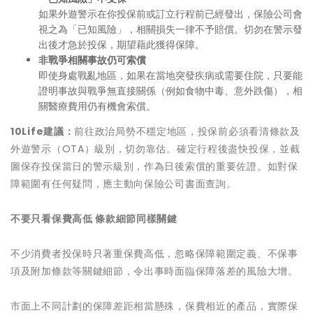
如果外遊警示在你投保前或訂立行程前已經發出，保險公司會
視之為「已知風險」，相關損失一律不予賠償。切勿在警示發
出後才急於投保，期望藉此獲得保障。
非戰爭相關事故仍可索償
即使身處戰亂地區，如果在當地突發疾病或需要住院，只要能
證明事故與戰爭無直接關係（例如食物中毒、意外跌傷），相
關醫療費用仍有機會索償。
10Life建議：
前往政治局勢不穩定地區，投保前必須看清條款及
外遊警示（OTA）級別，切勿靠估。確定行程後盡快投保，並截
圖保存投保當日的警示級別，作為日後索償的重要佐證。如對保
障範圍有任何疑問，應主動向保險公司書面查詢。
不要只看保費高低 條款細節同樣關鍵
不少消費者投保時只著重保費高低，忽略保障範圍定義、不保事
項及附加條款等關鍵細節，令出事時面臨保障落差的風險大增。
市面上不同計劃的保障差距相當懸殊，保費相近的產品，實際保