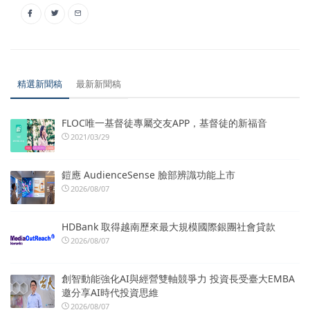
精選新聞稿
最新新聞稿
FLOC唯一基督徒專屬交友APP，基督徒的新福音
2021/03/29
鎧應 AudienceSense 臉部辨識功能上市
2026/08/07
HDBank 取得越南歷來最大規模國際銀團社會貸款
2026/08/07
創智動能強化AI與經營雙軸競爭力 投資長受臺大EMBA
邀分享AI時代投資思維
2026/08/07