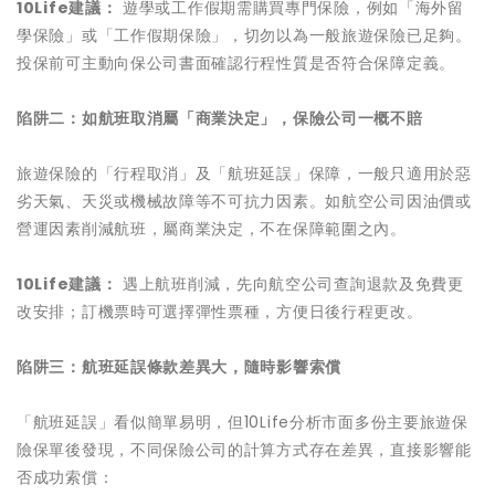
10Life
建議：
遊學或工作假期需購買專門保險，例如「海外留
學保險」或「工作假期保險」，切勿以為一般旅遊保險已足夠。
投保前可主動向保公司書面確認行程性質是否符合保障定義。
陷阱二：如航班取消屬「商業決定」，保險公司一概不賠
旅遊保險的「行程取消」及「航班延誤」保障，一般只適用於惡
劣天氣、天災或機械故障等不可抗力因素。如航空公司因油價或
營運因素削減航班，屬商業決定，不在保障範圍之內。
10Life
建議：
遇上航班削減，先向航空公司查詢退款及免費更
改安排；訂機票時可選擇彈性票種，方便日後行程更改。
陷阱三：航班延誤條款差異大，隨時影響索償
「航班延誤」看似簡單易明，但10Life分析市面多份主要旅遊保
險保單後發現，不同保險公司的計算方式存在差異，直接影響能
否成功索償：