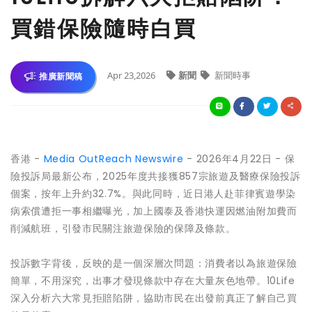
買錯保險隨時白買
Apr 23,2026
新聞
新聞時事
推廣新聞稿
香港 -
Media OutReach Newswire
- 2026年4月22日 - 保
險投訴局最新公布，2025年度共接獲857宗旅遊及醫療保險投訴
個案，按年上升約32.7%。與此同時，近日港人赴菲律賓遊學染
病索償遭拒一事相繼曝光，加上國泰及香港快運因燃油附加費而
削減航班，引發市民關注旅遊保險的保障及條款。
投訴數字背後，反映的是一個深層次問題：消費者以為旅遊保險
簡單，不用深究，出事才發現條款中存在大量灰色地帶。10Life
深入分析六大常見拒賠陷阱，協助市民在出發前真正了解自己買