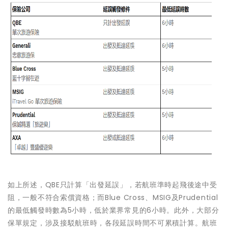
如上所述，QBE只計算「出發延誤」，若航班準時起飛後途中受
阻，一般不符合索償資格；而Blue Cross、MSIG及Prudential
的最低觸發時數為5小時，低於業界常見的6小時。此外，大部分
保單規定，涉及接駁航班時，各段延誤時間不可累積計算。航班