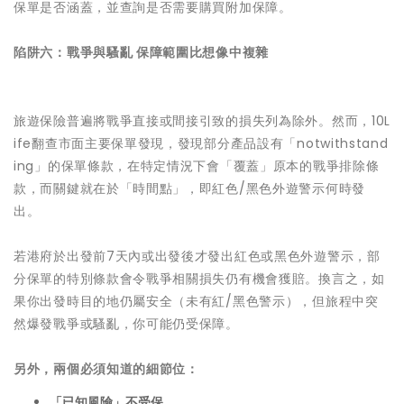
保單是否涵蓋，並查詢是否需要購買附加保障。
陷阱六：戰爭與騷亂 保障範圍比想像中複雜
旅遊保險普遍將戰爭直接或間接引致的損失列為除外。然而，10L
ife翻查市面主要保單發現，發現部分產品設有「notwithstand
ing」的保單條款，在特定情況下會「覆蓋」原本的戰爭排除條
款，而關鍵就在於「時間點」，即紅色/黑色外遊警示何時發
出。
若港府於出發前7天內或出發後才發出紅色或黑色外遊警示，部
分保單的特別條款會令戰爭相關損失仍有機會獲賠。換言之，如
果你出發時目的地仍屬安全（未有紅/黑色警示），但旅程中突
然爆發戰爭或騷亂，你可能仍受保障。
另外，兩個必須知道的細節位：
「已知風險」不受保