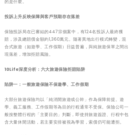
的是什麼。
投訴上升反映保障與客戶預期存在落差
保險投訴局在已審結的447宗個案中，有124名投訴人最終獲
賠，涉及總賠償金額約1,360萬元。隨著異地出行模式轉變，混
合式旅遊（如遊學、工作假期）日益普遍，與純旅遊保單之間出
現落差，增加拒賠風險。
10Life深度分析：六大旅遊保險拒賠陷阱
陷阱一：一般旅遊保險不保遊學、工作假期
大部分旅遊保險均以「純消閒旅遊或公幹」作為保障前提。遊
學、義工服務、工作假期等為目的行程通常不受保。保險公司一
般按整體行程的「主要目的」判斷，即使持旅遊簽證、行程中包
含大量休閒活動，若主要安排被視為學習，索償仍可能遭拒。