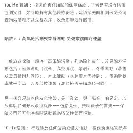
10Life
建議：
投保前應仔細閱讀保單條款，了解是否設有賠償
協調安排；如同時持有其他醫療保險，建議預先向相關保險公司
查詢索償程序及先後次序，以免影響最終賠償。
陷阱五：高風險活動與業餘運動 受傷索償隨時碰壁
一般旅遊保險一般將「高風險活動」列為除外責任，常見除外活
動包括：極限運動（跳傘、高空彈跳、攀岩）、冬季運動（滑雪
或需另購附加保障）、水上活動（水肺潛水需持牌）、電動滑板
車或平衡車、以及競技運動（馬拉松需另購專項保險）。
另一個容易忽略的灰色地帶，是「業餘」與「職業」的界定。若
旅客以任何形式收取報酬——包括獎金、贊助費或代言費——保
險公司即可能將相關活動視為職業性質而拒賠。
10Life建議： 行程涉及任何運動或體力活動，投保前應核實標準