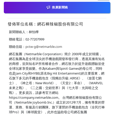
推廣新聞稿
發佈單位名稱：網石棒辣椒股份有限公司
新聞聯絡人：林怡樺
聯絡電話：02-77207999
聯絡信箱：
pr.tw-g@netmarble.com
網石集團（Netmarble Corporation）簡介 2000年成立於韓國，
網石集團為是全球頂尖的手機遊戲開發和發行商，透過其擁有知名
的商標，並與知名IP所有權者合作，網石致力於提升遊戲體驗並使
全球玩家享受娛樂。作為Kabam與SpinX Games的母公司，同時
也是Jam City和HYBE(原名Big Hit Entertainment)的主要股東，網
石旗下多元的手機遊戲包含《我獨自升級: AIRSE》、《放置七騎
士》、《神之塔：New World》、《天堂2：革命》、《MARVEL
未來之戰》、《二之國：交錯世界》與《七大罪：光與暗之交
戰》。更多資訊，請參考官方網站
https://company.netmarble.com。 台灣網石棒辣椒股份有限公
司（Netmarble Joybomb Inc.）成立於2012年7月，擁有專業的營
運、業務、客服及行銷團隊。旗下運營的手機遊戲包含《全民打棒
球Pro》與《棒球殿堂》，此外也協助母公司網石集團