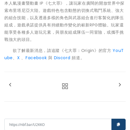
本人氣漫畫暨動畫 IP《七大罪》，讓玩家在廣闊的開放世界中探
索布里塔尼亞大陸。遊戲特色包含動態的切換式戰鬥系統、強大
的組合技能，以及透過多樣的角色與武器組合進行客製化的隊伍
組成，遊戲承諾提供具有持續動作變化的嶄新RPG體驗。玩家還
能享受各種多人遊玩元素，與朋友組成隊伍一同冒險，或攜手挑
戰強大的頭目。
欲了解最新消息，請追蹤《七大罪：Origin》的官方
YouT
ube
、
X
、
Facebook
與
Discord
頻道。