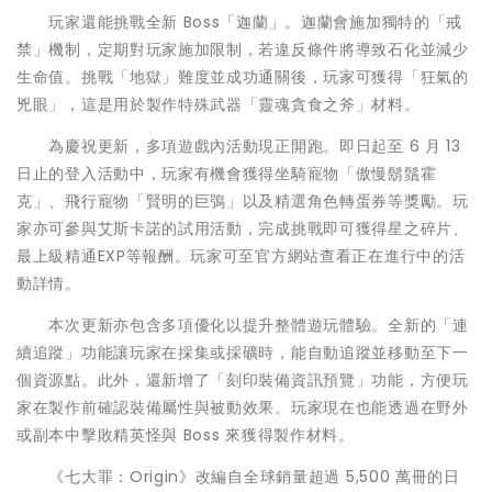
玩家還能挑戰全新 Boss「迦蘭」。迦蘭會施加獨特的「戒
禁」機制，定期對玩家施加限制，若違反條件將導致石化並減少
生命值。挑戰「地獄」難度並成功通關後，玩家可獲得「狂氣的
兇眼」，這是用於製作特殊武器「靈魂貪食之斧」材料。
為慶祝更新，多項遊戲內活動現正開跑。即日起至 6 月 13
日止的登入活動中，玩家有機會獲得坐騎寵物「傲慢鬍鬚霍
克」、飛行寵物「賢明的巨鴞」以及精選角色轉蛋券等獎勵。玩
家亦可參與艾斯卡諾的試用活動，完成挑戰即可獲得星之碎片、
最上級精通EXP等報酬。玩家可至官方網站查看正在進行中的活
動詳情。
本次更新亦包含多項優化以提升整體遊玩體驗。全新的「連
續追蹤」功能讓玩家在採集或採礦時，能自動追蹤並移動至下一
個資源點。此外，還新增了「刻印裝備資訊預覽」功能，方便玩
家在製作前確認裝備屬性與被動效果。玩家現在也能透過在野外
或副本中擊敗精英怪與 Boss 來獲得製作材料。
《七大罪：Origin》改編自全球銷量超過 5,500 萬冊的日