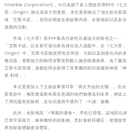
tmarble Corporation)，今日為旗下多人開放世界RPG《七大
罪：Origin》推出首波大型更新。本次更新推出了強大的全新英
雄「艾斯卡諾」，並同步開放全新故事內容、全新地區以及多項
遊戲內活動。
作為《七大罪》系列中最具代表性且最強大的角色之一，
「艾斯卡諾」以全新可遊玩角色身分加入遊戲中。在《七大罪：
Origin》中，艾斯卡諾能使用包含斧頭、大劍以及劍盾在內的多
種武器，發動強力的物理攻擊並對敵人施加燒傷效果。為了慶祝
艾斯卡諾登場，遊戲也同步新增了其專屬的刻印裝備與神器「神
斧 利塔」。
本次更新加入了主線故事第13章「再次升起的太陽」。在全
新章節中，梅里奧達斯和霍克意識到他們被傳送到未來，便踏上
了尋找盟友的旅程，並在此過程中遇到了〈十誡〉迦蘭。
此外，全新地區「<華麗的暴食>」亭也已登場。該地區位於
巴拿平原南方，擁有獨特的採集物、烹飪食材與礦石，使開放世
界的探索體驗更加豐富。