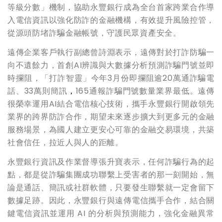
等級分數」機制，協助永豐銀行成為全台首家跨業合作導
入電信資訊以強化防詐的金融機構，有效提升風險控管，
從源頭防堵詐騙金融帳號，守護民眾資產安全。
遠傳企業客戶執行副總曾詩淵表示，遠傳對於打詐防騙一
向不遺餘力，首創AI辨識與大數據分析預測詐騙門號並即
時攔阻，「打詐智靈」今年3月份即攔阻逾20萬通詐騙電
話、33萬則簡訊
，
165通報詐騙門號數量業界最低。遠傳
很榮幸運用AI結合電信核心技術，攜手永豐銀行開啟領先
業界的跨界防詐合作，期望未來逐步擴大到更多元的金融
服務場景，為國人建立更安心可靠的金融交易環境，共築
社會信任，拉近人與人的距離。
永豐銀行資訊及作業督導張升寶表示，任何詐騙行為的起
點，都是從詐騙集團成功聯繫上受害者的那一刻開始，無
論是通話、簡訊或社群軟體，只要發生聯繫就一定會留下
數據足跡。因此，永豐銀行與遠傳電信攜手合作，結合關
鍵電信資訊並運用 AI 的分析與預測能力，強化金融異常