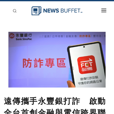
回到首頁
新聞稿分類
登入
刊登
遠傳攜手永豐銀打詐 啟動
全台首創金融與電信跨界聯