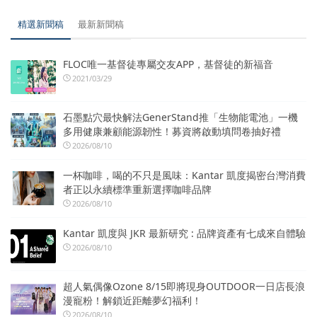
精選新聞稿
最新新聞稿
FLOC唯一基督徒專屬交友APP，基督徒的新福音
2021/03/29
石墨點穴最快解法GenerStand推「生物能電池」一機
多用健康兼顧能源韌性！募資將啟動填問卷抽好禮
2026/08/10
一杯咖啡，喝的不只是風味：Kantar 凱度揭密台灣消費
者正以永續標準重新選擇咖啡品牌
2026/08/10
Kantar 凱度與 JKR 最新研究 : 品牌資產有七成來自體驗
2026/08/10
超人氣偶像Ozone 8/15即將現身OUTDOOR一日店長浪
漫寵粉！解鎖近距離夢幻福利！
2026/08/10