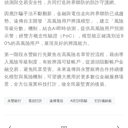
偵測與交易安全性，共同打造跨界聯防的防詐守護網。
因應詐騙手法不斷翻新，金融與電信走向跨界聯防已成趨
勢。遠傳自主開發「高風險用戶辨識模型」，建立「風險
等級分數」機制，結合AI即時偵測，提供高風險用戶預測
示警；經雙方概念性驗證（PoC），模型能正確識別近9
0%的高風險用戶，展現良好的辨識能力。
第一階段永豐銀行先聚焦在高風險名單管控流程，藉由導
入風險等級制度，有效辨識可疑帳戶，從源頭阻斷帳戶金
融交易，避免民眾受害。未來遠傳與永豐銀將合作持續優
化模型與風險機制，可望擴大應用於更多數位金融服務場
景，全方位落實科技打詐，做全民最堅實的後盾。
永豐銀行
電信打詐
遠傳電信
AI打詐防駭
打詐儀錶板