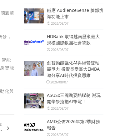
鎧應 AudienceSense 臉部辨
中國豪華
識功能上市
2026/08/07
HDBank 取得越南歷來最大
研發，
規模國際銀團社會貸款
2026/08/07
、智能
創智動能強化AI與經營雙軸
具身智能
競爭力 投資長受臺大EMBA
邀分享AI時代投資思維
2026/08/07
電動化與
ASUSx三麗鷗耍酷聯萌 潮玩
開學祭搶抱AI筆電！
2026/08/07
AMD公佈2026年第2季財務
篇
報告
.
2026/08/07