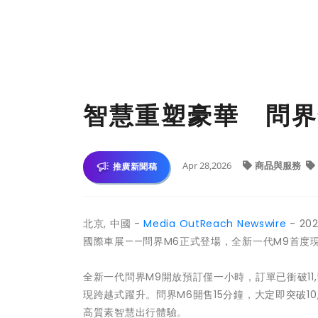
智慧重塑豪華 問界
Apr 28,2026
商品與服務
推廣新聞稿
北京, 中國 -
Media OutReach Newswire
- 2
國際車展——問界M6正式登場，全新一代M9首度現身
全新一代問界M9開放預訂僅一小時，訂單已衝破11,
現跨越式躍升。問界M6開售15分鐘，大定即突破10,
高質素智慧出行體驗。