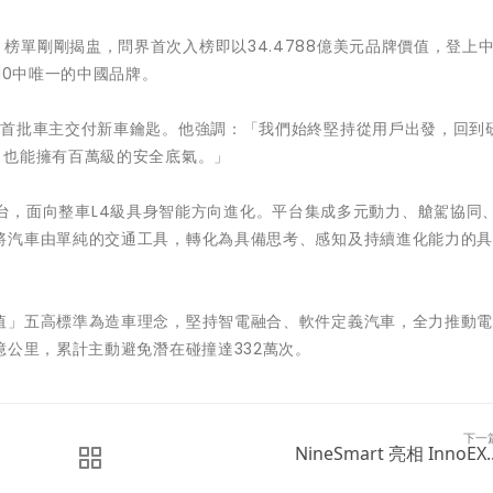
100強》榜單剛剛揭盅，問界首次入榜即以34.4788億美元品牌價值，登上
10中唯一的中國品牌。
6首批車主交付新車鑰匙。他強調：「我們始終堅持從用戶出發，回到
，也能擁有百萬級的安全底氣。」
技術平台，面向整車L4級具身智能方向進化。平台集成多元動力、艙駕協同
將汽車由單純的交通工具，轉化為具備思考、感知及持續進化能力的
值」五高標準為造車理念，堅持智電融合、軟件定義汽車，全力推動
億公里，累計主動避免潛在碰撞達332萬次。
下一
NineSmart 亮相 InnoEX..