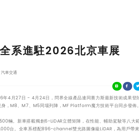
全系進駐2026北京車展
汽車交通
026年4月27日 - 4月24日，問界全線產品連同賽力斯最新技術成果登
，M8、M7、M5同場列陣，MF Platform魔方技術平台同步發佈
500輛。新車搭載獨創6-LiDAR立體矩陣，在性能、輔助駕駛等八大
000台。全車系標配896-channel雙光路圖像級LiDAR，為用戶帶