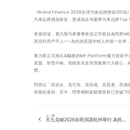
《Brand Finance 2026全球汽車品牌價值
汽車品牌價值榜首，更成為全球豪華汽車品牌Top 
車展現場，賽力斯汽車董事長張正萍親自為問界M
再交到用戶手上——為的就是讓年輕人的第一台車
賽力斯正式推出AI驅動的MF Platform魔方
底盤、智慧中樞、智能安全及智慧服務六大核心，
體。
問界以「高安全、高可靠、高性能、高質素、高價
智能化進程。至今，問界輔助駕駛總里程已突破71
上一篇
天九戈峻2026谷雨演講杭州舉行 為民...