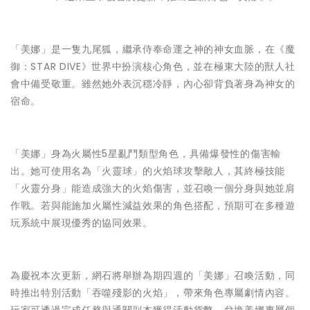
「美娜」是一隻九尾狐，繼承侍奉命運之神的神女血脈，在《魔
御：STAR DIVE》世界中扮演核心角色，並在極東大陸的獸人社
會中備受敬重。雖然她外表沉穩冷靜，內心卻背負著身為神女的
宿命。
「美娜」身為火屬性5星亂鬥類型角色，具備爆發性的傷害輸
出。她可使用名為「火靈球」的火焰球攻擊敵人，其終極技能
「火靈分身」能造成強大的火焰傷害，並召喚一個分身與她並肩
作戰。若與能施加火屬性減益效果的角色搭配，預期可在多種遊
玩系統中展現優秀的協同效果。
為慶祝本次更新，網石將舉辦為期四週的「美娜」召喚活動，同
時推出特別活動「吞噬殘影的火焰」，帶來角色專屬劇情內容。