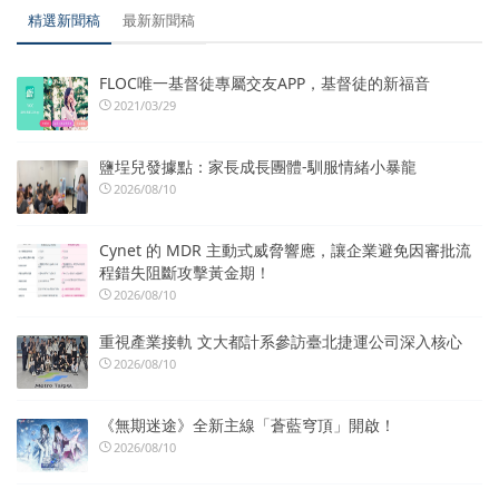
精選新聞稿
最新新聞稿
FLOC唯一基督徒專屬交友APP，基督徒的新福音
2021/03/29
鹽埕兒發據點：家長成長團體-馴服情緒小暴龍
2026/08/10
Cynet 的 MDR 主動式威脅響應，讓企業避免因審批流
程錯失阻斷攻擊黃金期！
2026/08/10
重視產業接軌 文大都計系參訪臺北捷運公司深入核心
2026/08/10
《無期迷途》全新主線「蒼藍穹頂」開啟！
2026/08/10