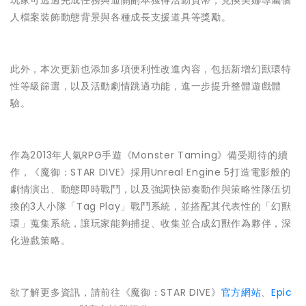
玩家可透過完成任務與通關副本獲得活動貨幣，兌換美娜專屬個
人檔案裝飾動態背景與各種成長支援道具等獎勵。
此外，本次更新也添加多項便利性改進內容，包括新增幻獸環特
性等級篩選，以及活動劇情跳過功能，進一步提升整體遊戲體
驗。
作為2013年人氣RPG手遊《Monster Taming》備受期待的續
作，《魔御：STAR DIVE》採用Unreal Engine 5打造電影般的
劇情演出、動態即時戰鬥，以及強調快節奏動作與策略性隊伍切
換的3人小隊「Tag Play」戰鬥系統，並搭配其代表性的「幻獸
環」蒐集系統，讓玩家能夠捕捉、收集並合成幻獸作為夥伴，深
化遊戲策略。
欲了解更多資訊，請前往《魔御：STAR DIVE》
官方網站
、
Epic