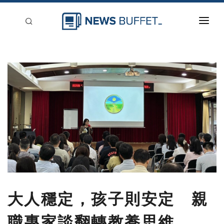
回到首頁
新聞稿分類
登入
刊登
大人穩定，孩子則安定 親
職專家談翻轉教養思維