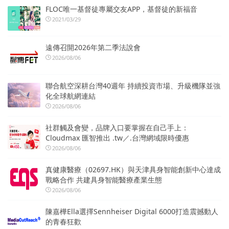
FLOC唯一基督徒專屬交友APP，基督徒的新福音
2021/03/29
遠傳召開2026年第二季法說會
2026/08/06
聯合航空深耕台灣40週年 持續投資市場、升級機隊並強
化全球航網連結
2026/08/06
社群觸及會變，品牌入口要掌握在自己手上：
Cloudmax 匯智推出 .tw／.台灣網域限時優惠
2026/08/06
真健康醫療（02697.HK）與天津具身智能創新中心達成
戰略合作 共建具身智能醫療產業生態
2026/08/06
陳嘉樺Ella選擇Sennheiser Digital 6000打造震撼動人
的青春狂歡