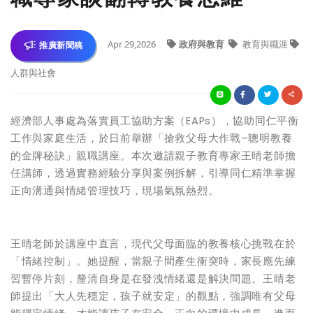
Apr 29,2026
政府與教育
教育與職涯
推廣新聞稿
人群與社會
經濟部人事處為落實員工協助方案（EAPs），協助同仁平衡
工作與家庭生活，於日前舉辦「搶救父母大作戰–聰明教養
的金牌秘訣」親職講座。本次邀請親子教育專家王晴老師擔
任講師，透過實務經驗分享與案例拆解，引導同仁精準掌握
正向溝通與情緒管理技巧，現場氣氛熱烈。
王晴老師於講座中直言，現代父母面臨的教養核心挑戰在於
「情緒控制」。她提醒，當親子間產生衝突時，家長應先練
習暫停片刻，釐清自身是在發洩情緒還是解決問題。王晴老
師提出「大人先穩定，孩子就安定」的觀點，強調唯有父母