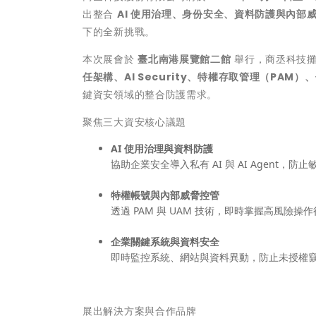
出整合
AI 使用治理、身份安全、資料防護與內部
下的全新挑戰。
本次展會於
臺北南港展覽館二館
舉行，商丞科技
任架構、AI Security、特權存取管理（PA
鍵資安領域的整合防護需求。
聚焦三大資安核心議題
AI 使用治理與資料防護
協助企業安全導入私有 AI 與 AI Agent，防止
特權帳號與內部威脅控管
透過 PAM 與 UAM 技術，即時掌握高風險
企業關鍵系統與資料安全
即時監控系統、網站與資料異動，防止未授權
展出解決方案與合作品牌