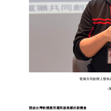
電獺共同創辦人暨執行
（
開啟台灣軟體應用層與服務層的新機會