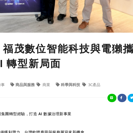
 福茂數位智能科技與電獺
I 轉型新局面
時事
商品與服務
商業
科學與科技
3C產品
集團轉型經驗，打造 AI 數據治理新事業
具備獲利潛力，台灣軟體應用與服務層迎來新機會