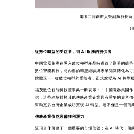
電獺共同創辦人暨副執行長蘇芃
（
從數位轉型的受益者，到 AI 服務的提供者
中國電器集團在導入數位轉型產品時獲得了顯著的競爭
數位智能科技，將內部的轉型經驗與專業知識轉化為可
體體現——從數位轉型的受益者，正式蛻變為 AI 轉型
福茂數位智能科技董事吳一麟表示：「中國電器集團作
信，這些經驗對於其他傳統產業企業具有重要的參考價
幫助更多台灣企業成功實現 AI 轉型。這不僅是一個
傳統產業依然具備獲利潛力
這項合作傳達了一個重要的市場信號：在 AI 時代，