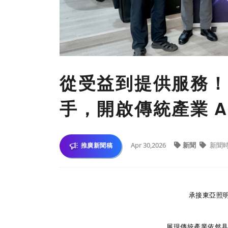
從受益到提供服務！
手，開啟傳統產業 A
Apr 30,2026
新聞
新聞
推廣新聞稿
承接東亞照明
展現傳統產業依然