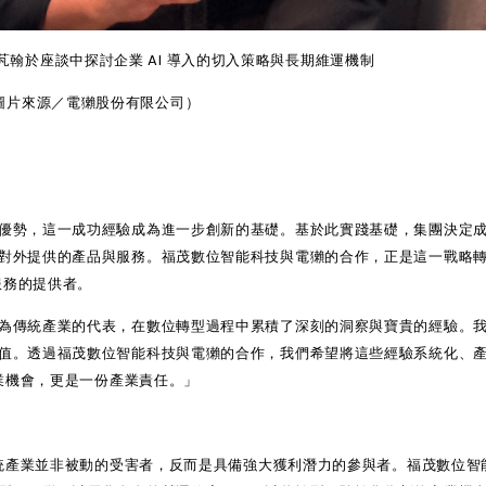
翰於座談中探討企業 AI 導入的切入策略與長期維運機制
圖片來源／電獺股份有限公司）
優勢，這一成功經驗成為進一步創新的基礎。基於此實踐基礎，集團決定
對外提供的產品與服務。福茂數位智能科技與電獺的合作，正是這一戰略
服務的提供者。
為傳統產業的代表，在數位轉型過程中累積了深刻的洞察與寶貴的經驗。
值。透過福茂數位智能科技與電獺的合作，我們希望將這些經驗系統化、
商業機會，更是一份產業責任。」
傳統產業並非被動的受害者，反而是具備強大獲利潛力的參與者。福茂數位智