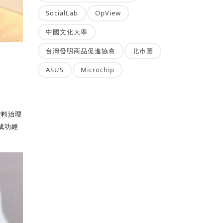
SocialLab
OpView
中國文化大學
台灣發明商品促進協會
北市圖
ASUS
Microchip
資料治理
成功經