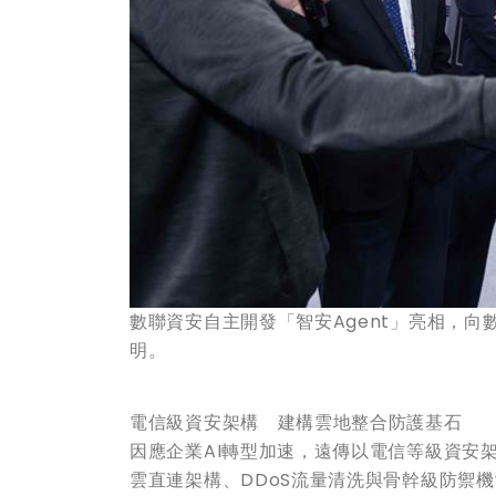
數聯資安自主開發「智安Agent」亮相，向
明。
電信級資安架構 建構雲地整合防護基石
因應企業AI轉型加速，遠傳以電信等級資安
雲直連架構、DDoS流量清洗與骨幹級防禦機