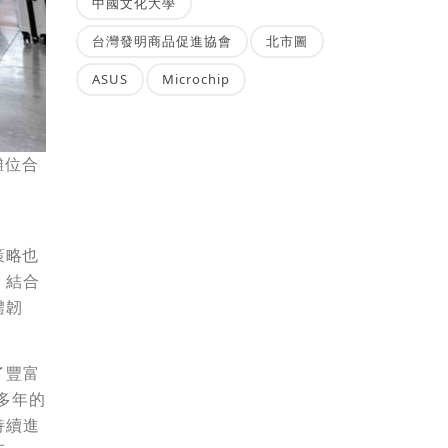
中國文化大學
台灣發明商品促進協會
北市圖
ASUS
Microchip
攤位合
策略也
，結合
體韌
了豐富
多年的
持續進