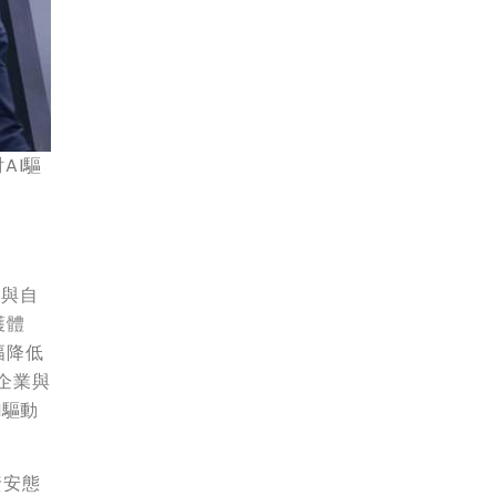
AI驅
析與自
護體
幅降低
企業與
I驅動
資安態