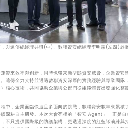
，與遠傳總經理井琪(中)、數聯資安總經理李明憲(左四)於
營運帶來效率與創新，同時也帶來新型態資安威脅，企業資安
級。遠傳全力支持並透過數聯資安深厚的實務經驗與專業團隊
網）核心技術，共同協助企業與公部門從組織體質出發強化整
過程中，企業面臨快速且多面向的挑戰，數聯資安數年來累積
續深耕自主研發。本次大會亮相的「智安 Agent」，正是自
心，不只提供國際級的防護架構，更透過深度的紅藍隊演練與