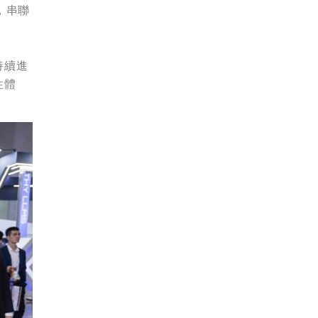
術，串聯
持續進
性體