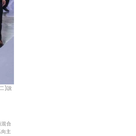
二)說
過混合
邁向主