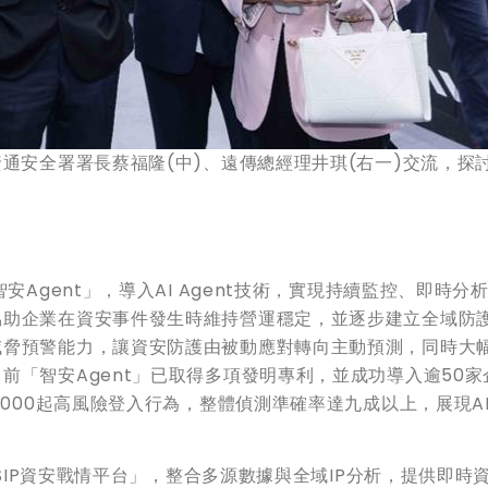
通安全署署長蔡福隆(中)、遠傳總經理井琪(右一)交流，探討
安Agent」，導入AI Agent技術，實現持續監控、即時分
協助企業在資安事件發生時維持營運穩定，並逐步建立全域防
威脅預警能力，讓資安防護由被動應對轉向主動預測，同時大
前「智安Agent」已取得多項發明專利，並成功導入逾50家
,000起高風險登入行為，整體偵測準確率達九成以上，展現A
 SIP資安戰情平台」，整合多源數據與全域IP分析，提供即時