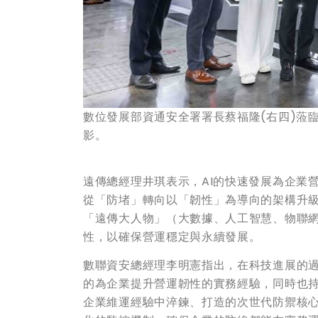
數位發展部資通安全署署長蔡福隆(右四)蒞臨
影。
遠傳總經理井琪表示，AI的快速發展為企業
從「防堵」轉向以「韌性」為導向的架構升
「遠傳大人物」（大數據、人工智慧、物聯
性，以確保營運穩定與永續發展。
數聯資安總經理李明憲指出，在科技進展的
的為企業提升營運韌性的實務經驗，同時也持
企業維運經驗中淬鍊、打造的次世代防禦核