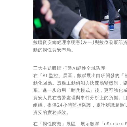
數聯資安總經理李明憲(左一)與數位發展部資
動的韌性資安布局。
三大主題吸睛 打造AI韌性全域防護
在「AI 監控」展區，數聯展出自研開發的「智
動化回應。透過主動偵測與快速應變機制，
系。進一步啟用「哨兵模式」後，更可強化
資安人員在告警處理與事件分析上的負擔。目
組織，提供24小時監控防護，累計辨識超過1
資安的實務成效。
在「韌性防禦」展區，展示數聯「uSecure