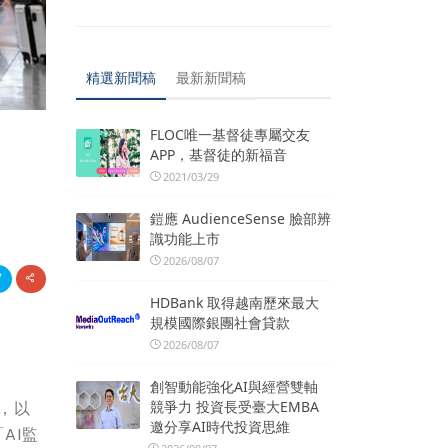
精選新聞稿
最新新聞稿
FLOC唯一基督徒專屬交友
APP，基督徒的新福音
2021/03/29
鎧應 AudienceSense 臉部辨
識功能上市
2026/08/07
HDBank 取得越南歷來最大
規模國際銀團社會貸款
2026/08/07
創智動能強化AI與經營雙軸
競爭力 投資長受臺大EMBA
信，以
邀分享AI時代投資思維
AI監