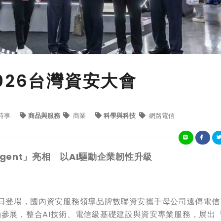
026台灣資安大會
時事
商品與服務
商業
科學與科技
網路電信
gent」亮相 以AI驅動企業韌性升級
（5）日登場，國內資安服務領導品牌數聯資安攜手母公司遠傳電
參展，整合AI技術、電信級基礎建設與資安專業服務，展出「