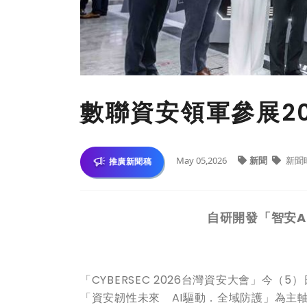
數聯資安領軍參展2
May 05,2026
新聞
新聞
推廣新聞稿
自研開發「智安A
「CYBERSEC 2026台灣資安大會」今
「資安韌性未來 AI驅動．全域防護」為主軸