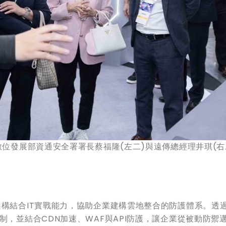
數位發展部資通安全署署長蔡福隆(左二)與遠傳總經理井琪(右
架構結合IT實戰能力，協助企業建構雲地整合的防護體系。透
制，並結合CDN加速、WAF與API防護，讓企業從被動防禦