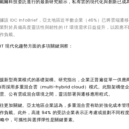
戴爾科技委託進行的最新研究顯示，私有雲的現代化與創新已成
IDC InfoBrief，亞太地區近半數企業（46%）已將雲端遷
對於具備高度靈活性與韌性的 IT 環境需求日益提升，以因應不
作負載。
IT
現代化趨勢方面的多項關鍵洞察：
援新型商業模式的基礎架構。研究指出，企業正普遍從單一供應
轉而採用多重混合雲（
multi-hybrid cloud
）模式。此類架構使
雲、公有雲或混合環境之間，靈活部署與遷移應用程式。
往更加關鍵。亞太地區企業認為，多重混合雲有助於強化成本管
作負載。此外，高達
94%
的受訪企業表示正考慮或規劃不同程
策略中，可攜性與選擇彈性是關鍵要素。