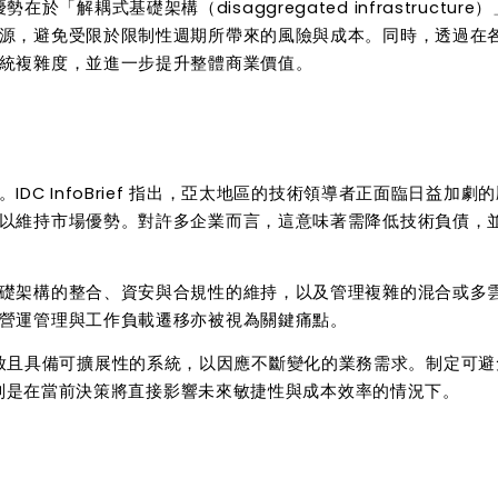
優勢在於「解耦式基礎架構（
disaggregated infrastructure
）
源，避免受限於限制性週期所帶來的風險與成本。同時，透過在
統複雜度，並進一步提升整體商業價值。
。
IDC InfoBrief
指出，亞太地區的技術領導者正面臨日益加劇的
以維持市場優勢。對許多企業而言，這意味著需降低技術負債，
礎架構的整合、資安與合規性的維持，以及管理複雜的混合或多
營運管理與工作負載遷移亦被視為關鍵痛點。
放且具備可擴展性的系統，以因應不斷變化的業務需求。制定可避
別是在當前決策將直接影響未來敏捷性與成本效率的情況下。