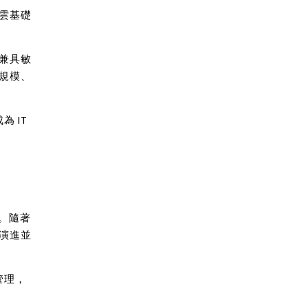
雲基礎
兼具敏
規模、
成為
IT
。隨著
演進並
管理，