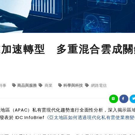
企業加速轉型 多重混合雲成關
時事
商品與服務
商業
科學與科技
網路電信
太地區（
APAC
）私有雲現代化趨勢進行全面性分析，深入揭示區
發表於
IDC InfoBrief
《亞太地區如何透過現代化私有雲使業務變