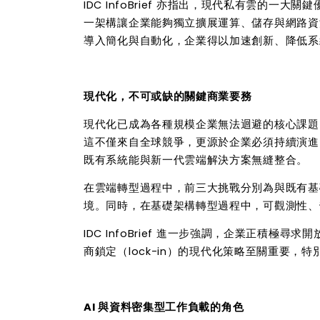
IDC InfoBrief
亦指出，現代私有雲的一大關鍵
一架構讓企業能夠獨立擴展運算、儲存與網路資
導入簡化與自動化，企業得以加速創新、降低系
現代化，不可或缺的關鍵商業要務
現代化已成為各種規模企業無法迴避的核心課題
這不僅來自全球競爭，更源於企業必須持續演進
既有系統能與新一代雲端解決方案無縫整合。
在雲端轉型過程中，前三大挑戰分別為與既有基
境。同時，在基礎架構轉型過程中，可觀測性、
IDC InfoBrief
進一步強調，企業正積極尋求開
商鎖定（
lock-in
）的現代化策略至關重要，特
AI
與資料密集型工作負載的角色