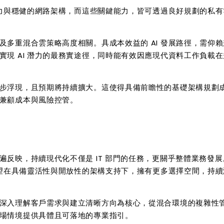
力與穩健的網路架構，而這些關鍵能力，皆可透過良好規劃的私有
及多重混合雲策略高度相關。具成本效益的
AI
發展路徑，需仰賴
實現
AI
潛力的最務實途徑，同時能有效因應現代資料工作負載在
步浮現，且預期將持續擴大。這使得具備前瞻性的基礎架構規劃
兼顧成本與風險控管。
遍反映，持續現代化不僅是
IT
部門的任務，更關乎整體業務發展
望在具備靈活性與開放性的架構支持下，擁有更多選擇空間，持續
深入理解客戶需求與建立清晰方向為核心，從混合環境的複雜性
場情境提供具體且可落地的專業指引。