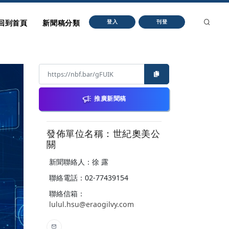
回到首頁
新聞稿分類
登入
刊登
推廣新聞稿
發佈單位名稱：世紀奧美公
關
新聞聯絡人：徐 露
聯絡電話：02-77439154
聯絡信箱：
lulul.hsu@eraogilvy.com