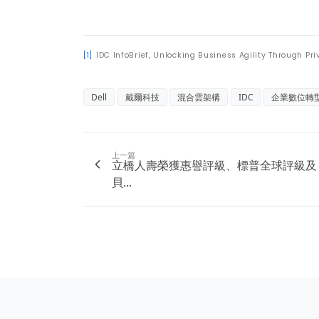
[1]
IDC InfoBrief, Unlocking Business Agility Through P
Dell
戴爾科技
混合雲架構
IDC
企業數位轉
上一篇
立橋人壽榮獲惠譽評級、標普全球評級及
貝...