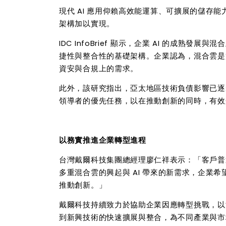
現代
AI
應用仰賴高效能運算、可擴展的儲存能
架構加以實現。
IDC InfoBrief
顯示，企業
AI
的成熟發展與混合
捷性與整合性的基礎架構。企業認為，混合雲是
資安與合規上的需求。
此外，該研究指出，亞太地區技術負債影響已逐
領導者的優先任務，以在推動創新的同時，有效
以務實推進企業轉型進程
台灣戴爾科技集團總經理廖仁祥表示：「客戶普
多重混合雲的興起與
AI
帶來的新需求，企業希
推動創新。」
戴爾科技持續致力於協助企業因應轉型挑戰，以
到新興技術的快速擴展與整合，為不同產業與市