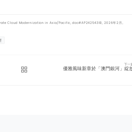
rivate Cloud Modernization in Asia/Pacific, doc#AP242543IB, 2026
年
2
月。
型
下一
優雅風味新章於「澳門銀河」綻