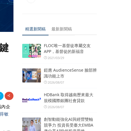
精選新聞稿
最新新聞稿
鍵
FLOC唯一基督徒專屬交友
APP，基督徒的新福音
2021/03/29
鎧應 AudienceSense 臉部辨
識功能上市
2026/08/07
HDBank 取得越南歷來最大
規模國際銀團社會貸款
域內企
2026/08/07
得敏
創智動能強化AI與經營雙軸
競爭力 投資長受臺大EMBA
邀分享AI時代投資思維