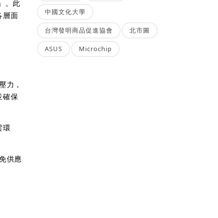
」。此
中國文化大學
各層面
台灣發明商品促進協會
北市圖
ASUS
Microchip
壓力，
並確保
雲環
免供應