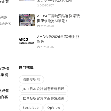
為企業
2026/08/07
ASUSx三麗鷗耍酷聯萌 潮玩
移列為
開學祭搶抱AI筆電！
斷變化
2026/08/07
AMD公佈2026年第2季財務
報告
2026/08/07
熱門標籤
商或僵
企業能
國際發明展
JDIE日本設計創意暨發明展
理與營
度的雲
世界發明智慧財產聯盟總會
SocialLab
OpView