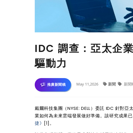
IDC 調查：亞太
驅動力
May 11,2026
新聞
新聞
推廣新聞稿
戴爾科技集團（
NYSE: DELL
）委託
IDC
針對亞
業如何為未來雲端發展做好準備。該研究成果已
捷》
[1]
。