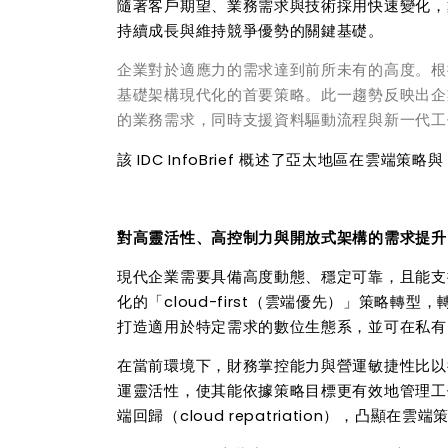
隨著客戶期望、業務需求與技術採用快速變化，
持續成長與維持競爭優勢的關鍵基礎。
企業對於適應力的需求達到前所未有的高度。根據該 
基礎架構現代化的首要策略。此一趨勢反映出企業
的業務需求，同時支援資料驅動流程與新一代工
該
IDC InfoBrief
概述了亞太地區在雲端策略與
對高靈活性、高控制力與開放式架構的需求提升
現代企業需要具備高度動態、穩定可靠，且能支
化的「
cloud-first
（雲端優先）」策略轉型，
打造適用於特定需求的數位生態系，並可在私有
在當前環境下，財務掌控能力與營運敏捷性比以
運靈活性，使其能依據策略目標更有效地管理工
端回歸（
cloud repatriation
），凸顯在雲端