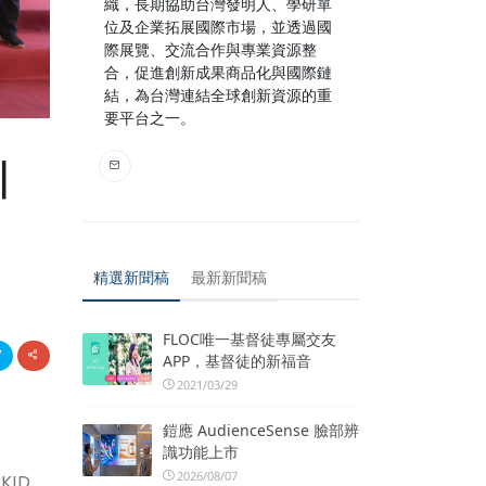
織，長期協助台灣發明人、學研單
位及企業拓展國際市場，並透過國
際展覽、交流合作與專業資源整
合，促進創新成果商品化與國際鏈
結，為台灣連結全球創新資源的重
要平台之一。
｜
精選新聞稿
最新新聞稿
FLOC唯一基督徒專屬交友
APP，基督徒的新福音
2021/03/29
鎧應 AudienceSense 臉部辨
識功能上市
2026/08/07
KID