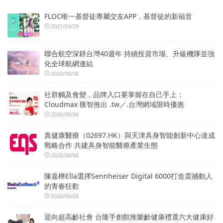
FLOC唯一基督徒專屬交友APP，基督徒的新福音
2021/03/29
聯合航空深耕台灣40週年 持續投資市場、升級機隊並強
化全球航網連結
2026/08/06
社群觸及會變，品牌入口要掌握在自己手上：
Cloudmax 匯智推出 .tw／.台灣網域限時優惠
2026/08/06
真健康醫療（02697.HK）與天津具身智能創新中心達成
戰略合作 共建具身智能醫療產業生態
2026/08/06
陳嘉樺Ella選擇Sennheiser Digital 6000打造震撼動人
的青春狂歡
2026/08/06
迎向超高齡社會 台隆手創館推樂齡健康禮選六大健康好