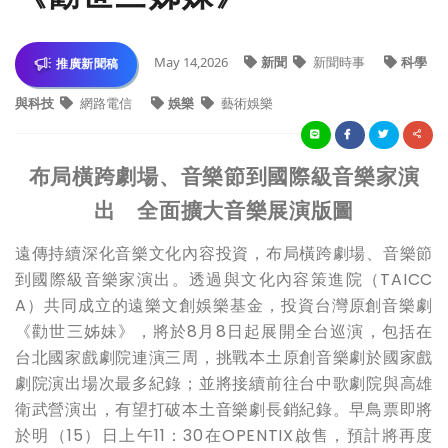
May 14,2026
新聞
新聞時事
科學
推廣新聞稿
與科技
網路電信
娛樂
藝術娛樂
布局橫跨劇場、音樂節到國際級音樂家演
出 全面擴大音樂展演版圖
遠傳持續深化音樂文化內容投資，布局橫跨劇場、音樂節
到國際級音樂家演出。透過與文化內容策進院（TAICC
A）共同成立的遠樂文創娛樂基金，投資台灣原創音樂劇
《勸世三姊妹》，將於8月8日起展開全台巡演，包括在
台北國家戲劇院連演三周，挑戰本土原創音樂劇於國家戲
劇院演出場次最多紀錄；並將接續前往台中歌劇院與高雄
衛武營演出，有望打破本土音樂劇長銷紀錄。早鳥票即將
於明（15）日上午11：30在OPENTIX啟售，預計將再度