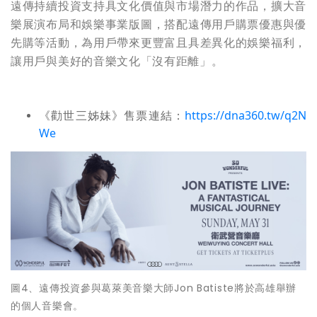
遠傳持續投資支持具文化價值與市場潛力的作品，擴大音
樂展演布局和娛樂事業版圖，搭配遠傳用戶購票優惠與優
先購等活動，為用戶帶來更豐富且具差異化的娛樂福利，
讓用戶與美好的音樂文化「沒有距離」。
《勸世三姊妹》售票連結：
https://dna360.tw/q2N
We
圖4、遠傳投資參與葛萊美音樂大師Jon Batiste將於高雄舉辦
的個人音樂會。