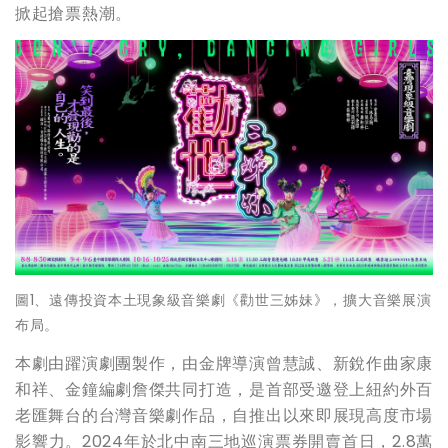
掀起搶票熱潮。
圖1、遠傳投資本土現象級音樂劇《勸世三姊妹》，擴大音樂展演
布局。
本劇由躍演劇團製作，由金牌導演曾慧誠、新銳作曲家康
和祥、金鐘編劇詹傑共同打造，是首部受邀登上紐約外百
老匯舞台的台灣音樂劇作品，自推出以來即展現高度市場
影響力。2024年於北中南三地巡演票券開賣首日，2.8萬