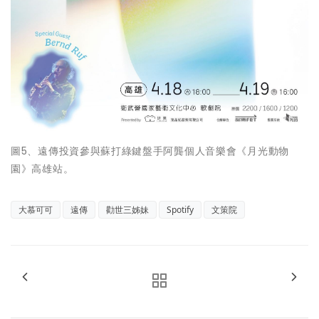
圖5、遠傳投資參與蘇打綠鍵盤手阿龔個人音樂會《月光動物
園》高雄站。
大慕可可
遠傳
勸世三姊妹
Spotify
文策院