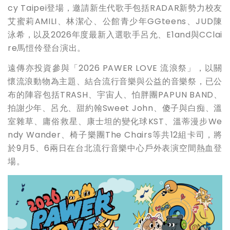
cy Taipei登場，邀請新生代歌手包括RADAR新勢力校友
艾蜜莉AMILI、林潔心、公館青少年GGteens、JUD陳
泳希，以及2026年度最新入選歌手呂允、E1and與CClai
re馬愷伶登台演出。
遠傳亦投資參與「2026 PAWER LOVE 流浪祭」，以關
懷流浪動物為主題、結合流行音樂與公益的音樂祭，已公
布的陣容包括TRASH、宇宙人、怕胖團PAPUN BAND、
拍謝少年、呂允、甜約翰Sweet John、傻子與白痴、溫
室雜草、庸俗救星、康士坦的變化球KST、溫蒂漫步We
ndy Wander、椅子樂團The Chairs等共12組卡司，將
於9月5、6兩日在台北流行音樂中心戶外表演空間熱血登
場。