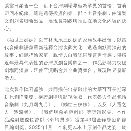
張當日銷售一空，創下台灣劇場界極為罕見的首輪、首演
即回本紀錄。這是遠傳投資的第二部本土音樂劇，由遠樂
文創列名聯合出品，展現長期參與推動在地文化內容的決
心。
《勸世三姊妹》以雲林虎尾三姊妹的家族故事出發，以當
代音樂劇語彙重新詮釋台灣喪葬文化，透過幽默而深刻的
敘事，細膩描繪家庭、親情與自我認同等普世情感，堪稱
近年最具代表性的台灣原創音樂劇之一。作品影響力突破
劇場同溫層，延伸至演唱會與金曲獎舞台，展現跨界發展
潛力。
此次製作陣容堅強，共同擔任出品夥伴的大慕可可長期深
耕原創IP開發，橫跨劇場與影視領域，代表參與作品包括
音樂劇《九月啊九月》、《勸世三姊妹》，以及《人選之
人—造浪者》、《我們與惡的距離II》等話題影集。本作
品編劇詹傑也曾以《刺蝟男孩》獲第49屆金鐘獎戲劇節
目編劇獎。2025年1月，本劇更以本土原創作品之姿，於