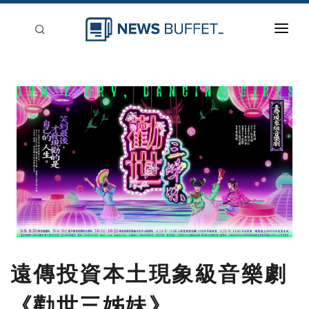
回到首頁
新聞稿分類
登入
刊登
遠傳投資本土現象級音樂劇
《勸世三姊妹》