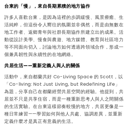
台東的「慢」，來自長期累積的地方協作
許多人喜歡台東，是因為這裡的步調緩慢、風景療癒、生
活純粹，但這份令人嚮往的氛圍並非偶然，而是由無數在
地工作者、返鄉青年與社群長期協作所建立出的成果。活
動從設計美學、慢食與農遊、地方媒體、教育與社區培力
等不同面向切入，討論地方如何透過跨領域合作，形成一
個兼具韌性與永續性的在地網絡。
共居生活——重新定義人與人的關係
活動中，來自都蘭共好 Co-Living Space 的 Scott，以
「Co-living: Not Just Living, but Redefining Life」
為題，分享自己在都蘭經營共居空間的經驗。他提到，共
居並不只是共享住宿，而是一種重新思考人與人之間關係
的生活實驗。在台東這樣節奏較慢的地方，共居更像是一
種日常練習——學習如何與他人共處、協調差異，並重新
定義什麼才是真正有意義的生活。