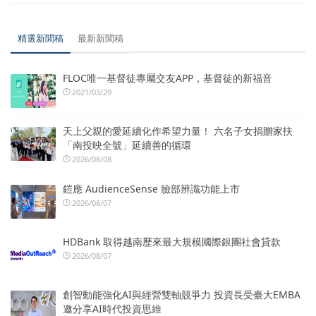
精選新聞稿
最新新聞稿
FLOC唯一基督徒專屬交友APP，基督徒的新福音
2021/03/29
天上父親的愛延續化作希望力量！ 六名子女捐贈家扶
「南投映全號」延續善的循環
2026/08/08
鎧應 AudienceSense 臉部辨識功能上市
2026/08/07
HDBank 取得越南歷來最大規模國際銀團社會貸款
2026/08/07
創智動能強化AI與經營雙軸競爭力 投資長受臺大EMBA
邀分享AI時代投資思維