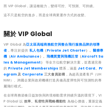
而 VIP Global，讓這種能力，變得可控、可預測、可持續。
這不只是航空的進步，而是全球商業運作方式的改變。
關於 VIP Global
VIP Global 為
亞太區高端商務航空與整合飛行服務品牌的領導
者
，專注於提供
私人包機
（
Private Jet Charter
）、
醫療專
機
（
Air Ambulance
）、
飛機買賣與飛機託管
（
Aircraft Sa
les & Management
）
等全方位航空解決方案，並透過完善
的
Private Jet Memberships
體系，涵蓋
Jet Card
、
Pr
ogram
及
Corporate
三大會員架構
，為超高資產客戶（UH
NWI）、跨國企業與政府機構打造具備高度彈性與可預測性的專
屬飛行模式。
在全球商務節奏日益加快與跨境移動需求持續升溫的環境下，VI
P Global 以
效率、私密性與戰略機動性
為核心價值，重新定義