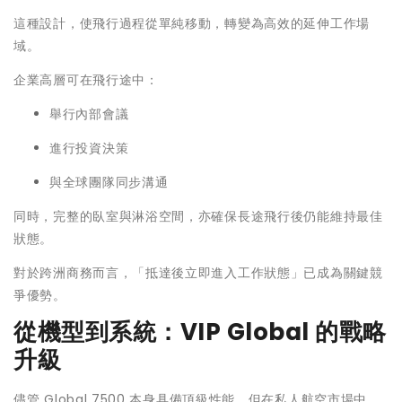
這種設計，使飛行過程從單純移動，轉變為高效的延伸工作場
域。
企業高層可在飛行途中：
舉行內部會議
進行投資決策
與全球團隊同步溝通
同時，完整的臥室與淋浴空間，亦確保長途飛行後仍能維持最佳
狀態。
對於跨洲商務而言，「抵達後立即進入工作狀態」已成為關鍵競
爭優勢。
從機型到系統：VIP Global 的戰略
升級
儘管 Global 7500 本身具備頂級性能，但在私人航空市場中，