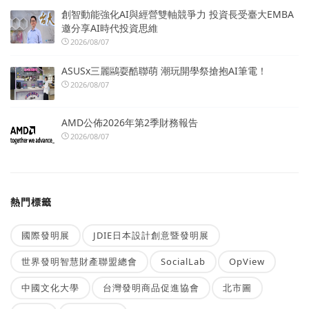
創智動能強化AI與經營雙軸競爭力 投資長受臺大EMBA
邀分享AI時代投資思維
2026/08/07
ASUSx三麗鷗耍酷聯萌 潮玩開學祭搶抱AI筆電！
2026/08/07
AMD公佈2026年第2季財務報告
2026/08/07
熱門標籤
國際發明展
JDIE日本設計創意暨發明展
世界發明智慧財產聯盟總會
SocialLab
OpView
中國文化大學
台灣發明商品促進協會
北市圖