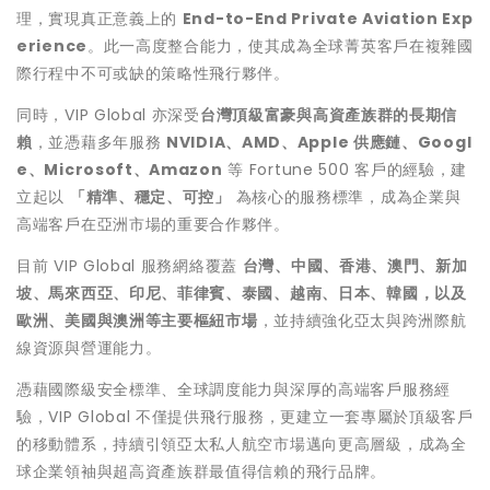
理，實現真正意義上的
End-to-End Private Aviation Exp
erience
。此一高度整合能力，使其成為全球菁英客戶在複雜國
際行程中不可或缺的策略性飛行夥伴。
同時，VIP Global 亦深受
台灣頂級富豪與高資產族群的長期信
賴
，並憑藉多年服務
NVIDIA、AMD、Apple 供應鏈、Googl
e、Microsoft、Amazon
等 Fortune 500 客戶的經驗，建
立起以
「精準、穩定、可控」
為核心的服務標準，成為企業與
高端客戶在亞洲市場的重要合作夥伴。
目前 VIP Global 服務網絡覆蓋
台灣、中國、香港、澳門、新加
坡、馬來西亞、印尼、菲律賓、泰國、越南、日本、韓國，以及
歐洲、美國與澳洲等主要樞紐市場
，並持續強化亞太與跨洲際航
線資源與營運能力。
憑藉國際級安全標準、全球調度能力與深厚的高端客戶服務經
驗，VIP Global 不僅提供飛行服務，更建立一套專屬於頂級客戶
的移動體系，持續引領亞太私人航空市場邁向更高層級，成為全
球企業領袖與超高資產族群最值得信賴的飛行品牌。