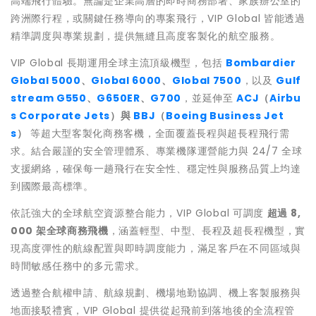
高端飛行體驗。無論是企業高層的即時商務部署、家族辦公室的
跨洲際行程，或關鍵任務導向的專案飛行，VIP Global 皆能透過
精準調度與專業規劃，提供無縫且高度客製化的航空服務。
VIP Global 長期運用全球主流頂級機型，包括
Bombardier
Global 5000
、
Global 6000
、
Global 7500
，以及
Gulf
stream G550
、
G650ER
、
G700
，並延伸至
ACJ
（
Airbu
s Corporate Jets
）與
BBJ
（
Boeing Business Jet
s
）
等超大型客製化商務客機，全面覆蓋長程與超長程飛行需
求。結合嚴謹的安全管理體系、專業機隊運營能力與 24/7 全球
支援網絡，確保每一趟飛行在安全性、穩定性與服務品質上均達
到國際最高標準。
依託強大的全球航空資源整合能力，VIP Global 可調度
超過 8,
000 架全球商務飛機
，涵蓋輕型、中型、長程及超長程機型，實
現高度彈性的航線配置與即時調度能力，滿足客戶在不同區域與
時間敏感任務中的多元需求。
透過整合航權申請、航線規劃、機場地勤協調、機上客製服務與
地面接駁禮賓，VIP Global 提供從起飛前到落地後的全流程管