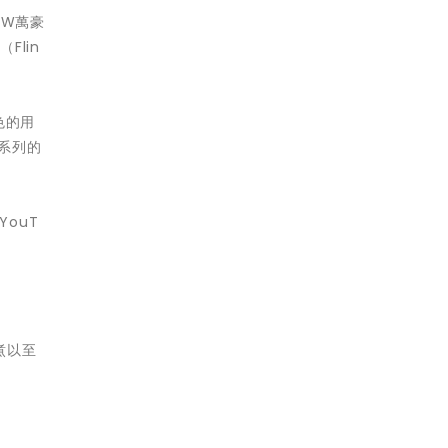
JW萬豪
Flin
色的用
味系列的
YouT
煮以至