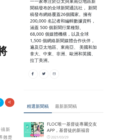
一一家專注於亞太與東南亞地區新
聞稿發布的全球新聞通訊社， 新聞
稿發布網絡覆蓋26個國家。擁有
200,000 名記者和編輯數據資料，
涵蓋 500 個新聞行業種類、
68,000 個媒體機構，以及全球
1,500 個網絡新聞媒體合作伙伴，
將
遍及亞太地區、東南亞、 美國和加
拿大、中東、非洲、歐洲和英國、
拉丁美洲。
精選新聞稿
最新新聞稿
FLOC唯一基督徒專屬交友
千禧新
APP，基督徒的新福音
界翹楚
2021/03/29