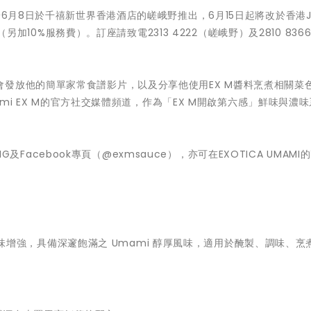
於6月8日於千禧新世界香港酒店的嵯峨野推出，6月15日起將改於香港
（另加10%服務費）。訂座請致電2313 4222（嵯峨野）及2810 8366（
發放他的簡單家常食譜影片，以及分享他使用EX M醬料烹煮相關菜
ami EX M的官方社交媒體頻道，作為「EX M開啟第六感」鮮味與濃
IG及Facebook專頁（@exmsauce），亦可在EXOTICA UMAMI的
料兼滋味增強，具備深邃飽滿之 Umami 醇厚風味，適用於醃製、調味、烹