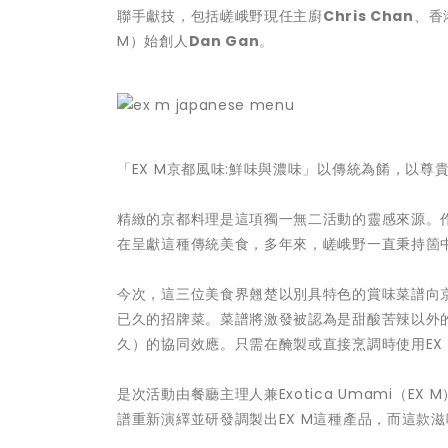
聯手獻技，包括嵯峨野現任主廚
Chris Chan
、香
M）始創人
Dan Gan
。
「EX M京都風味:鮮味與濃味」以傳統為餚，以尊貴為
精緻的京都料理是這項獨一無二活動的靈感來源。
在呈獻這種傳統美食，多年來，嵯峨野一直秉持箇
今次，這三位美食界翹楚以別具特色的賞味菜譜向京
已久的招牌菜。菜譜將激發被認為是甜酸苦辣以外
久）的協同效應。只需在醃製或直接烹調時使用EX
是次活動由餐廳主理人兼Exotica Umami（E
譜重新演繹並研發調製出EX M這種產品，而這款