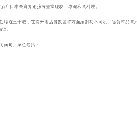
廚，在酒店日本餐廳界別擁有豐富經驗，專職和食料理。
豪酒店任職逾三十載，在提升酒店餐飲聲譽方面絕對功不可沒。從食材品質
獨運。
不同面向。菜色包括：