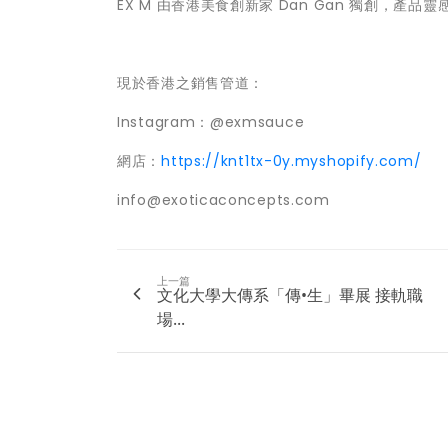
EX M 由香港美食創新家 Dan Gan 獨創，產
現於香港之銷售管道：
Instagram：@exmsauce
網店：
https://knt1tx-0y.myshopify.com/
info@exoticaconcepts.com
上一篇
文化大學大傳系「傳•生」畢展 接軌職
場...