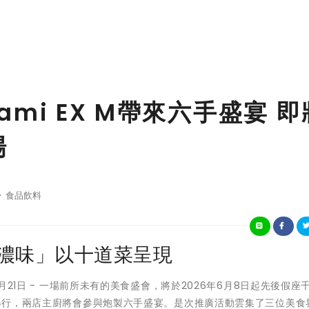
mami EX M帶來六手盛宴 即
場
食品飲料
與濃味」以十道菜呈現
年5月21日 - 一場前所未有的美食盛會，將於2026年6月8日起先後假座
nt舉行，兩店主廚將會參與炮製六手盛宴。是次推廣活動雲集了三位美食