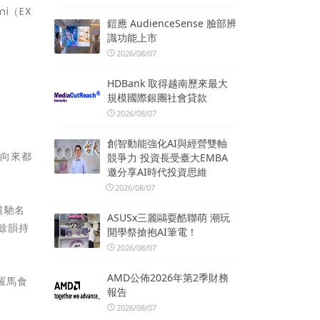
mi（EX
鎧應 AudienceSense 臉部辨
識功能上市
2026/08/07
HDBank 取得越南歷來最大
規模國際銀團社會貸款
2026/08/07
創智動能強化AI與經營雙軸
野向來都
競爭力 投資長受臺大EMBA
邀分享AI時代投資思維
2026/08/07
道馳名
ASUSx三麗鷗耍酷聯萌 潮玩
餘韻持
開學祭搶抱AI筆電！
2026/08/07
AMD公佈2026年第2季財務
古羅馬食
報告
2026/08/07