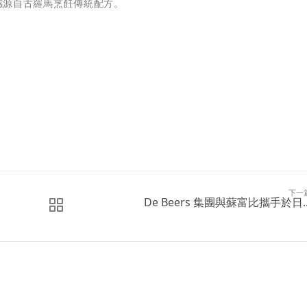
品靈感源自古羅馬烹飪傳統配方。
下一
De Beers 集團與蘇富比攜手於日..