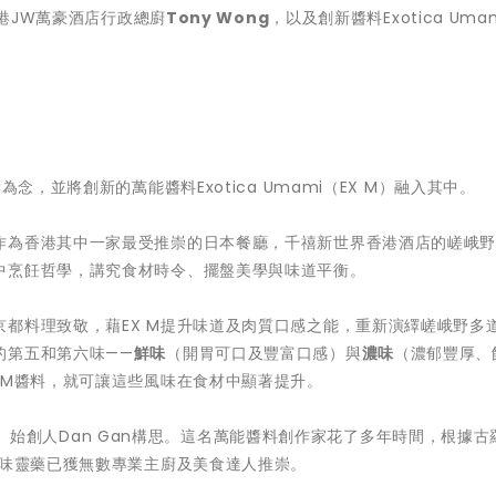
港JW萬豪酒店行政總廚
Tony Wong
，以及創新醬料Exotica Uma
念，並將創新的萬能醬料Exotica Umami（EX M）融入其中。
作為香港其中一家最受推崇的日本餐廳，千禧新世界香港酒店的嵯峨
中烹飪哲學，講究食材時令、擺盤美學與味道平衡。
都料理致敬，藉EX M提升味道及肉質口感之能，重新演繹嵯峨野多
的第五和第六味——
鮮味
（開胃可口及豐富口感）與
濃味
（濃郁豐厚、
 M醬料，就可讓這些風味在食材中顯著提升。
X M）始創人Dan Gan構思。這名萬能醬料創作家花了多年時間，根據
滋味靈藥已獲無數專業主廚及美食達人推崇。