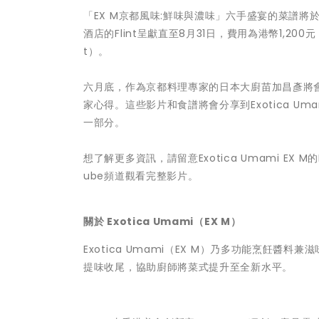
「EX M京都風味:鮮味與濃味」六手盛宴的菜譜將
酒店的Flint呈獻直至8月31日，費用為港幣1,200元
t）。
六月底，作為京都料理專家的日本大廚苗加昌彥將會
家心得。這些影片和食譜將會分享到Exotica Um
一部分。
想了解更多資訊，請留意Exotica Umami EX M的
ube頻道觀看完整影片。
關於 Exotica Umami（EX M）
Exotica Umami（EX M）乃多功能烹飪醬
提味收尾，協助廚師將菜式提升至全新水平。