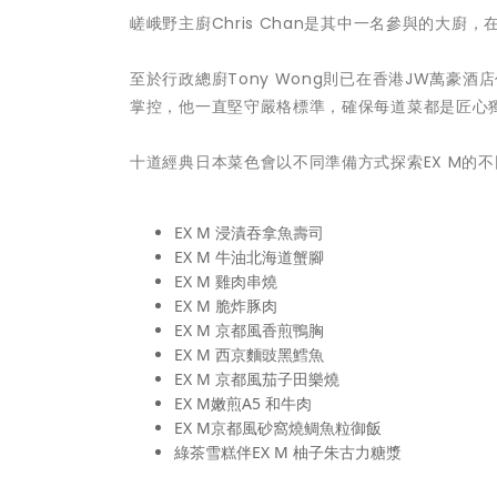
嵯峨野主廚Chris Chan是其中一名參與的大
至於行政總廚Tony Wong則已在香港JW萬
掌控，他一直堅守嚴格標準，確保每道菜都是匠心
十道經典日本菜色會以不同準備方式探索EX M的
EX M 浸漬吞拿魚壽司
EX M 牛油北海道蟹腳
EX M 雞肉串燒
EX M 脆炸豚肉
EX M 京都風香煎鴨胸
EX M 西京麵豉黑鱈魚
EX M 京都風茄子田樂燒
EX M嫩煎A5 和牛肉
EX M京都風砂窩燒鲷魚粒御飯
綠茶雪糕伴EX M 柚子朱古力糖漿