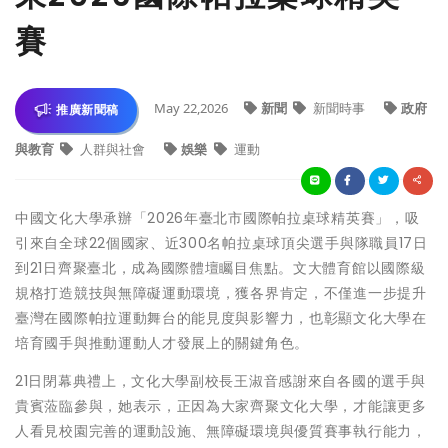
賽
May 22,2026
新聞
新聞時事
政府
推廣新聞稿
與教育
人群與社會
娛樂
運動
中國文化大學承辦「2026年臺北市國際帕拉桌球精英賽」，吸
引來自全球22個國家、近300名帕拉桌球頂尖選手與隊職員17日
到21日齊聚臺北，成為國際體壇矚目焦點。文大體育館以國際級
規格打造競技與無障礙運動環境，獲各界肯定，不僅進一步提升
臺灣在國際帕拉運動舞台的能見度與影響力，也彰顯文化大學在
培育國手與推動運動人才發展上的關鍵角色。
21日閉幕典禮上，文化大學副校長王淑音感謝來自各國的選手與
貴賓蒞臨參與，她表示，正因為大家齊聚文化大學，才能讓更多
人看見校園完善的運動設施、無障礙環境與優質賽事執行能力，