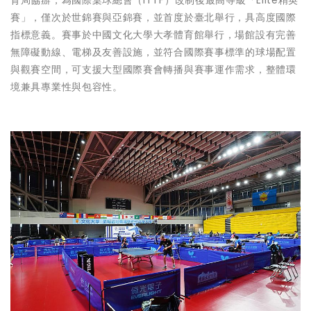
賽」，僅次於世錦賽與亞錦賽，並首度於臺北舉行，具高度國際
指標意義。賽事於中國文化大學大孝體育館舉行，場館設有完善
無障礙動線、電梯及友善設施，並符合國際賽事標準的球場配置
與觀賽空間，可支援大型國際賽會轉播與賽事運作需求，整體環
境兼具專業性與包容性。