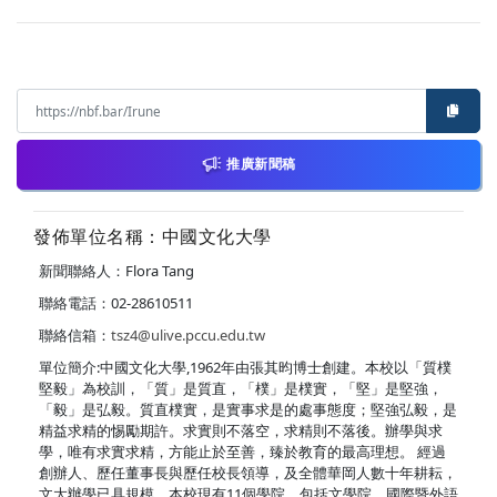
推廣新聞稿
發佈單位名稱：中國文化大學
新聞聯絡人：Flora Tang
聯絡電話：02-28610511
聯絡信箱：
tsz4@ulive.pccu.edu.tw
單位簡介:中國文化大學,1962年由張其昀博士創建。本校以「質樸
堅毅」為校訓，「質」是質直，「樸」是樸實，「堅」是堅強，
「毅」是弘毅。質直樸實，是實事求是的處事態度；堅強弘毅，是
精益求精的惕勵期許。求實則不落空，求精則不落後。辦學與求
學，唯有求實求精，方能止於至善，臻於教育的最高理想。 經過
創辦人、歷任董事長與歷任校長領導，及全體華岡人數十年耕耘，
文大辦學已具規模。本校現有11個學院，包括文學院、國際暨外語