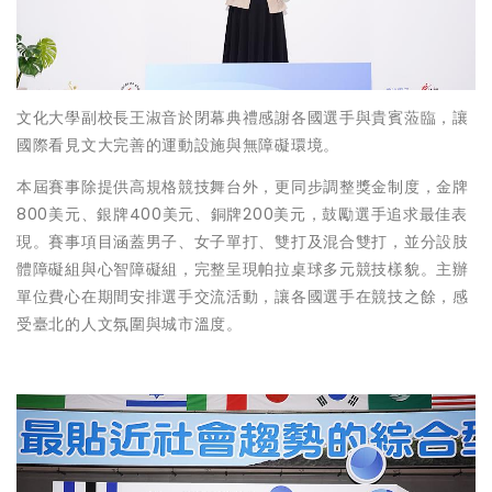
文化大學副校長王淑音於閉幕典禮感謝各國選手與貴賓蒞臨，讓
國際看見文大完善的運動設施與無障礙環境。
本屆賽事除提供高規格競技舞台外，更同步調整獎金制度，金牌
800美元、銀牌400美元、銅牌200美元，鼓勵選手追求最佳表
現。賽事項目涵蓋男子、女子單打、雙打及混合雙打，並分設肢
體障礙組與心智障礙組，完整呈現帕拉桌球多元競技樣貌。主辦
單位費心在期間安排選手交流活動，讓各國選手在競技之餘，感
受臺北的人文氛圍與城市溫度。